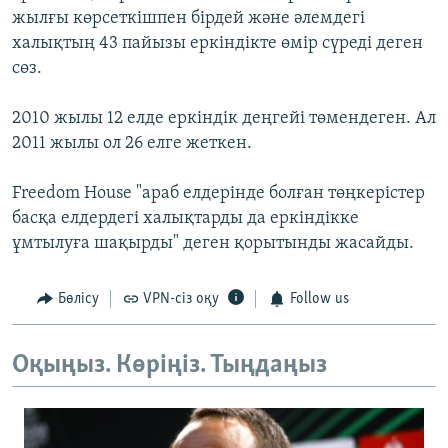
жылғы көрсеткішпен бірдей және әлемдегі
халықтың 43 пайызы еркіндікте өмір сүреді деген
сөз.
2010 жылы 12 елде еркіндік деңгейі төмендеген. Ал
2011 жылы ол 26 елге жеткен.
Freedom House "араб елдерінде болған төңкерістер
басқа елдердегі халықтарды да еркіндікке
ұмтылуға шақырды" деген қорытынды жасайды.
Бөлісу
VPN-сіз оқу
Follow us
Оқыңыз. Көріңіз. Тыңдаңыз