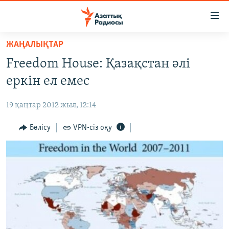
Accessibility
links
Skip
ЖАҢАЛЫҚТАР
to
ЖАҢАЛЫҚТАР
Freedom House: Қазақстан әлі
main
САЯСАТ
content
еркін ел емес
AZATTYQTV
Skip
to
19 қаңтар 2012 жыл, 12:14
ҚАҢТАР ОҚИҒАСЫ
main
АДАМ ҚҰҚЫҚТАРЫ
Бөлісу
VPN-сіз оқу
Navigation
Skip
ӘЛЕУМЕТ
to
ӘЛЕМ
Search
АРНАЙЫ ЖОБАЛАР
Русский