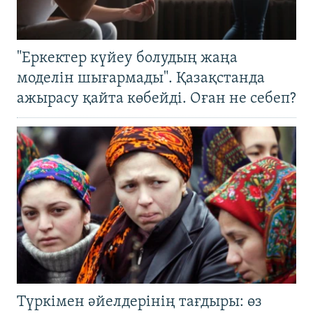
"Еркектер күйеу болудың жаңа
моделін шығармады". Қазақстанда
ажырасу қайта көбейді. Оған не себеп?
Түркімен әйелдерінің тағдыры: өз