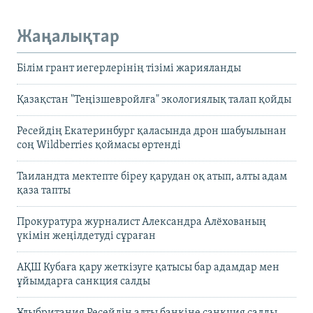
Жаңалықтар
Білім грант иегерлерінің тізімі жарияланды
Қазақстан "Теңізшевройлға" экологиялық талап қойды
Ресейдің Екатеринбург қаласында дрон шабуылынан
соң Wildberries қоймасы өртенді
Таиландта мектепте біреу қарудан оқ атып, алты адам
қаза тапты
Прокуратура журналист Александра Алёхованың
үкімін жеңілдетуді сұраған
АҚШ Кубаға қару жеткізуге қатысы бар адамдар мен
ұйымдарға санкция салды
Ұлыбритания Ресейдің алты банкіне санкция салды