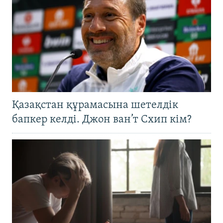
Қазақстан құрамасына шетелдік
бапкер келді. Джон ван’т Схип кім?