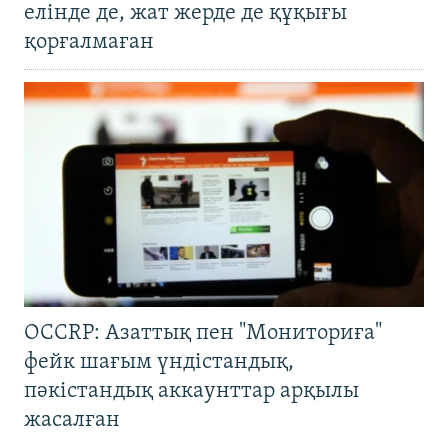
елінде де, жат жерде де құқығы
қорғалмаған
OCCRP: Азаттық пен "Мониториға"
фейк шағым үндістандық,
пәкістандық аккаунттар арқылы
жасалған