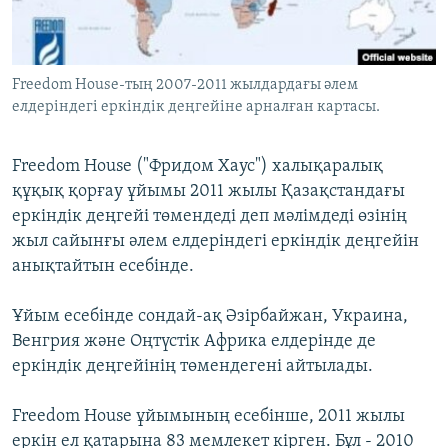
ЖАЗЫЛЫҢЫЗ
Freedom House-тың 2007-2011 жылдардағы әлем
елдеріндегі еркіндік деңгейіне арналған картасы.
Басқа тілдерде
Freedom House ("Фридом Хаус") халықаралық
құқық қорғау ұйымы 2011 жылы Қазақстандағы
еркіндік деңгейі төмендеді деп мәлімдеді өзінің
жыл сайынғы әлем елдеріндегі еркіндік деңгейін
анықтайтын есебінде.
Ұйым есебінде сондай-ақ Әзірбайжан, Украина,
Венгрия және Оңтүстік Африка елдерінде де
еркіндік деңгейінің төмендегені айтылады.
Freedom House ұйымының есебінше, 2011 жылы
еркін ел қатарына 83 мемлекет кірген. Бұл - 2010