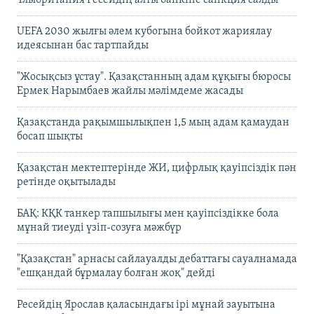
UEFA 2030 жылғы әлем кубогына бойкот жариялау
идеясынан бас тартпайды
"Жосықсыз ұстау". Қазақстанның адам құқығы бюросы
Ермек Нарымбаев жайлы мәлімдеме жасады
Қазақстанда рақымшылықпен 1,5 мың адам қамаудан
босап шықты
Қазақстан мектептерінде ЖИ, цифрлық қауіпсіздік пән
ретінде оқытылады
БАҚ: КҚК танкер тапшылығы мен қауіпсіздікке бола
мұнай тиеуді үзіп-созуға мәжбүр
"Қазақстан" арнасы сайлауалды дебаттағы сауалнамада
"ешқандай бұрмалау болған жоқ" дейді
Ресейдің Ярослав қаласындағы ірі мұнай зауытына