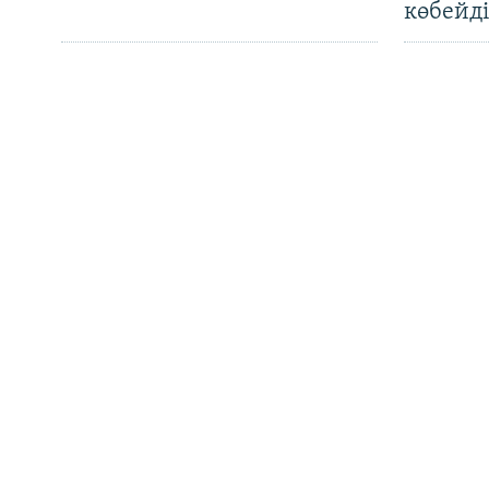
Басқа тілдерде
көбейді
Түркімен әйелдерінің
OCCRP:
тағдыры: өз елінде де, жат
"Монит
жерде де құқығы
үндіст
қорғалмаған
аккаун
жасалғ