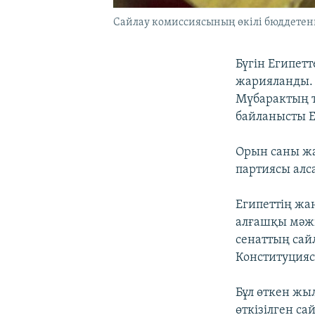
Сайлау комиссиясының өкілі бюддетеньд
Бүгін Египет
жарияланды. 
Мүбарактың 
байланысты Ер
Орын саны ж
партиясы алс
Египеттің жа
алғашқы мәжі
сенаттың сай
Конституцияс
Бұл өткен жы
өткізілген с