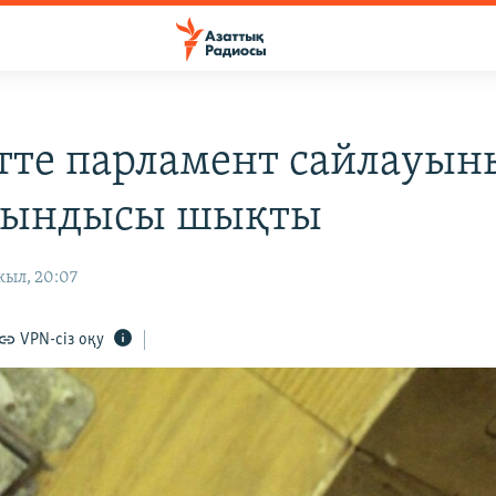
тте парламент сайлауын
тындысы шықты
жыл, 20:07
VPN-сіз оқу