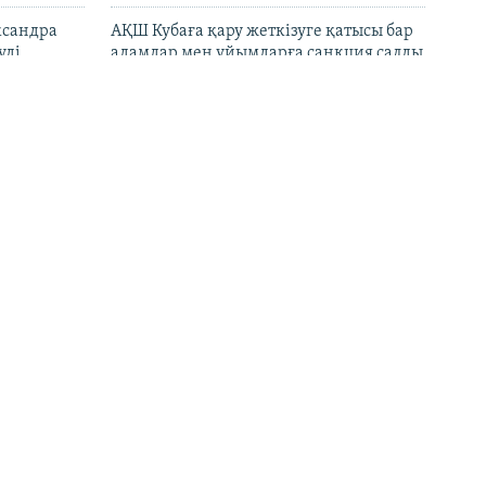
ксандра
АҚШ Кубаға қару жеткізуге қатысы бар
уді
адамдар мен ұйымдарға санкция салды
банкіне
UEFA 2030 жылғы әлем кубогына бойкот
жариялау идеясынан бас тартпайды
нның адам
Қазақстанда рақымшылықпен 1,5 мың
мбаев
адам қамаудан босап шықты
И, цифрлық
БАҚ: КҚК танкер тапшылығы мен
тылады
қауіпсіздікке бола мұнай тиеуді үзіп-
созуға мәжбүр