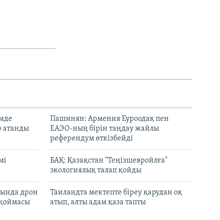
емде
Пашинян: Армения Еуроодақ пен
р атанды
ЕАЭО-ның бірін таңдау жайлы
референдум өткізбейді
мі
БАҚ: Қазақстан "Теңізшевройлға"
экологиялық талап қойды
сында дрон
Таиландта мектепте біреу қарудан оқ
 қоймасы
атып, алты адам қаза тапты