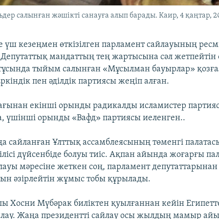
ер салынған жәшікті санауға алып барады. Каир, 4 қаңтар, 2
те үш кезеңмен өткізілген парламент сайлауының ресм
Депутаттық мандаттың тең жартысына сәл жетпейтін
тұсында тыйым салынған «Мұсылман бауырлар» қозғ
кіндік пен әділдік партиясы жеңіп алған.
ағынан екінші орынды радикалды исламистер партия
а, үшінші орынды «Вафд» партиясы иеленген..
ңа сайланған Ұлттық ассамблеясының төменгі палата
лісі дүйсенбіде болуы тиіс. Ақпан айында жоғарғы па
лауы мәресіне жеткен соң, парламент депутаттарынан
ын әзірлейтін жұмыс тобы құрылады.
лы Хосни Мүбәрак биліктен қуылғаннан кейін Египетте
айлау. Жаңа президентті сайлау осы жылдың мамыр айы