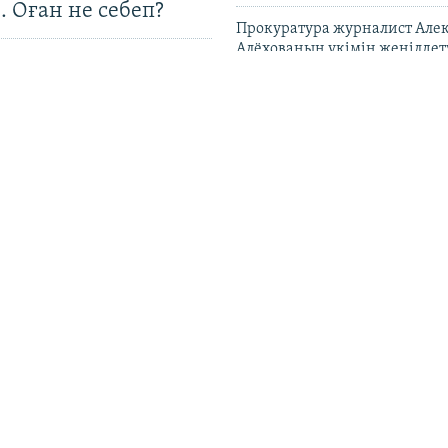
. Оған не себеп?
Прокуратура журналист Але
Алёхованың үкімін жеңілдет
сұраған
Ұлыбритания Ресейдің алты 
санкция салды
"Жосықсыз ұстау". Қазақста
құқығы бюросы Ермек Нары
жайлы мәлімдеме жасады
 Азаттық пен
Қазақстан мектептерінде Ж
ориға" фейк шағым
қауіпсіздік пән ретінде оқы
андық, пәкістандық
ттар арқылы
ан