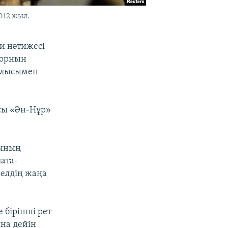
012 жыл.
и нәтижесі
 орнын
алысымен
сы «Ән-Нұр»
сының
лата-
 елдің жаңа
 бірінші рет
на дейін