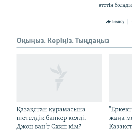
өтетін болады
Бөлісу
Оқыңыз. Көріңіз. Тыңдаңыз
Русский
ЖАЗЫЛЫҢЫЗ
Қазақстан құрамасына
"Еркек
шетелдік бапкер келді.
жаңа м
Джон ван’т Схип кім?
Қазақс