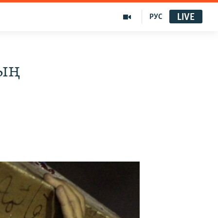
LIVE
РУС
ың