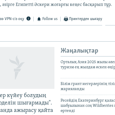
, әзірге Египетті Әскери жоғарғы кеңес басқарып тұр.
VPN-сіз оқу
Follow us
Принтерден шығару
Жаңалықтар
Орталық Азия 2025 жылы әл
туризм ең жылдам өскен өңі
Білім грант иегерлерінің тізі
жарияланды
тер күйеу болудың
Ресейдің Екатеринбург қала
оделін шығармады".
шабуылынан соң Wildberries
танда ажырасу қайта
өртенді