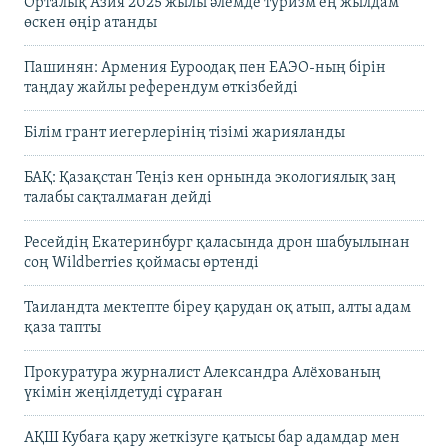
Орталық Азия 2025 жылы әлемде туризм ең жылдам
өскен өңір атанды
Пашинян: Армения Еуроодақ пен ЕАЭО-ның бірін
таңдау жайлы референдум өткізбейді
Білім грант иегерлерінің тізімі жарияланды
БАҚ: Қазақстан Теңіз кен орнында экологиялық заң
талабы сақталмаған дейді
Ресейдің Екатеринбург қаласында дрон шабуылынан
соң Wildberries қоймасы өртенді
Таиландта мектепте біреу қарудан оқ атып, алты адам
қаза тапты
Прокуратура журналист Александра Алёхованың
үкімін жеңілдетуді сұраған
АҚШ Кубаға қару жеткізуге қатысы бар адамдар мен