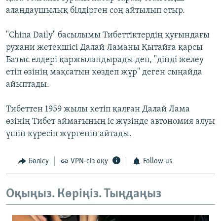
алаңдаушылық білдірген соң айтылып отыр.
"China Daily" басылымы Тибеттіктердің қуғындағы
рухани жетекшісі Далай Ламаны Қытайға қарсы
Батыс елдері қаржыландырады деп, "дінді желеу
етіп өзінің мақсатын көздеп жүр" деген сыңайда
айыптады.
Тибеттен 1959 жылы кетіп қалған Далай Лама
өзінің Тибет аймағының іс жүзінде автономия алуы
үшін күресіп жүргенін айтады.
Бөлісу
VPN-сіз оқу
Follow us
Оқыңыз. Көріңіз. Тыңдаңыз