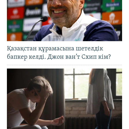
Қазақстан құрамасына шетелдік
бапкер келді. Джон ван’т Схип кім?