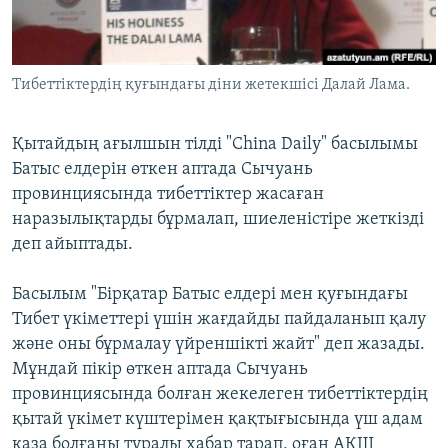
ЖАЗЫЛЫҢЫЗ
Тибеттіктердің қуғындағы діни жетекшісі Далай Лама.
Басқа тілдерде
Қытайдың ағылшын тілді "China Daily" басылымы
Батыс елдерін өткен аптада Сычуань
провинциясында тибеттіктер жасаған
наразылықтарды бұрмалап, шиеленістіре жеткізді
деп айыптады.
Басылым "Бірқатар Батыс елдері мен қуғындағы
Тибет үкіметтері үшін жағдайды пайдаланып қалу
және оны бұрмалау үйреншікті жайт" деп жазады.
Мұндай пікір өткен аптада Сычуань
провинциясында болған жекелеген тибеттіктердің
қытай үкімет күштерімен қақтығысында үш адам
қаза болғаны туралы хабар тарап, оған АҚШ