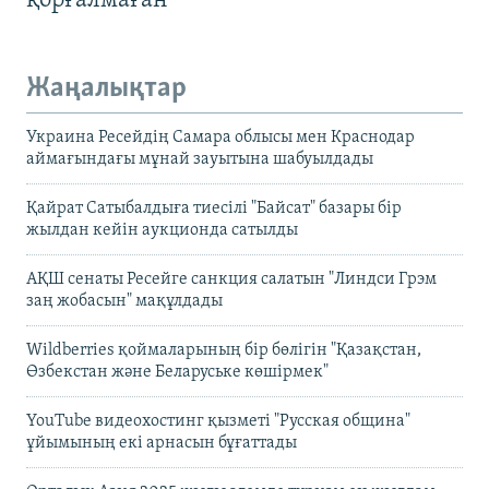
қорғалмаған
Жаңалықтар
Украина Ресейдің Самара облысы мен Краснодар
аймағындағы мұнай зауытына шабуылдады
Қайрат Сатыбалдыға тиесілі "Байсат" базары бір
жылдан кейін аукционда сатылды
АҚШ сенаты Ресейге санкция салатын "Линдси Грэм
заң жобасын" мақұлдады
Wildberries қоймаларының бір бөлігін "Қазақстан,
Өзбекстан және Беларуське көшірмек"
YouTube видеохостинг қызметі "Русская община"
ұйымының екі арнасын бұғаттады