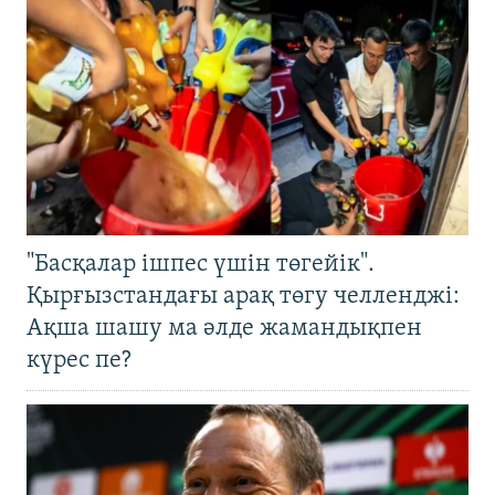
"Басқалар ішпес үшін төгейік".
Қырғызстандағы арақ төгу челленджі:
Ақша шашу ма әлде жамандықпен
күрес пе?