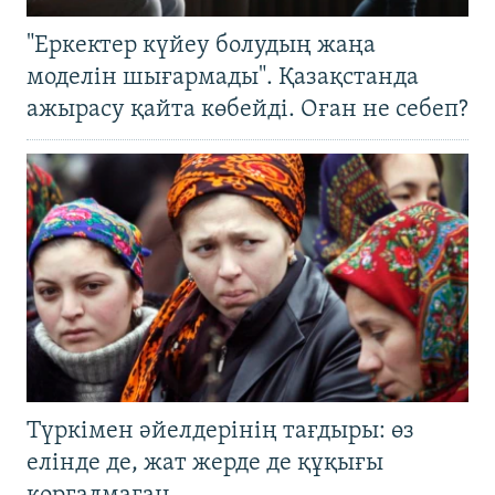
"Еркектер күйеу болудың жаңа
моделін шығармады". Қазақстанда
ажырасу қайта көбейді. Оған не себеп?
Түркімен әйелдерінің тағдыры: өз
елінде де, жат жерде де құқығы