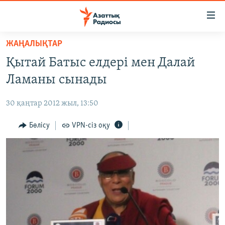
Accessibility
links
Skip
ЖАҢАЛЫҚТАР
to
ЖАҢАЛЫҚТАР
Қытай Батыс елдері мен Далай
main
САЯСАТ
content
Ламаны сынады
AZATTYQTV
Skip
to
30 қаңтар 2012 жыл, 13:50
ҚАҢТАР ОҚИҒАСЫ
main
АДАМ ҚҰҚЫҚТАРЫ
Бөлісу
VPN-сіз оқу
Navigation
Skip
ӘЛЕУМЕТ
to
ӘЛЕМ
Search
АРНАЙЫ ЖОБАЛАР
Русский