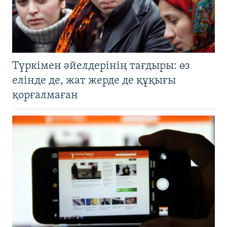
Түркімен әйелдерінің тағдыры: өз
елінде де, жат жерде де құқығы
қорғалмаған