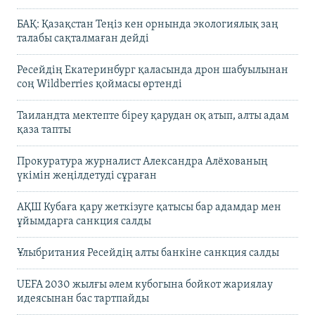
БАҚ: Қазақстан Теңіз кен орнында экологиялық заң
талабы сақталмаған дейді
Ресейдің Екатеринбург қаласында дрон шабуылынан
соң Wildberries қоймасы өртенді
Таиландта мектепте біреу қарудан оқ атып, алты адам
қаза тапты
Прокуратура журналист Александра Алёхованың
үкімін жеңілдетуді сұраған
АҚШ Кубаға қару жеткізуге қатысы бар адамдар мен
ұйымдарға санкция салды
Ұлыбритания Ресейдің алты банкіне санкция салды
UEFA 2030 жылғы әлем кубогына бойкот жариялау
идеясынан бас тартпайды