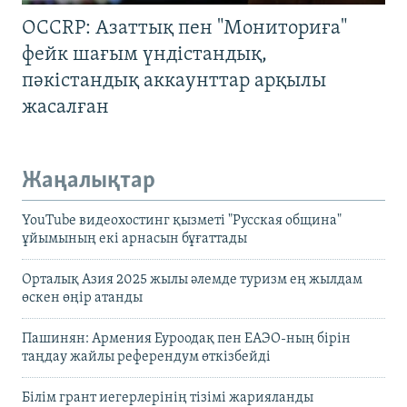
OCCRP: Азаттық пен "Мониториға"
фейк шағым үндістандық,
пәкістандық аккаунттар арқылы
жасалған
Жаңалықтар
YouTube видеохостинг қызметі "Русская община"
ұйымының екі арнасын бұғаттады
Орталық Азия 2025 жылы әлемде туризм ең жылдам
өскен өңір атанды
Пашинян: Армения Еуроодақ пен ЕАЭО-ның бірін
таңдау жайлы референдум өткізбейді
Білім грант иегерлерінің тізімі жарияланды