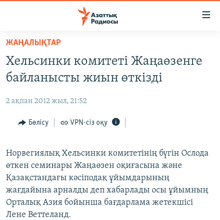
Accessibility
links
Skip
ЖАҢАЛЫҚТАР
to
ЖАҢАЛЫҚТАР
Хельсинки комитеті Жаңаөзенге
main
САЯСАТ
content
байланысты жиын өткізді
AZATTYQTV
Skip
to
2 ақпан 2012 жыл, 21:52
ҚАҢТАР ОҚИҒАСЫ
main
АДАМ ҚҰҚЫҚТАРЫ
Бөлісу
VPN-сіз оқу
Navigation
Skip
ӘЛЕУМЕТ
to
Норвегиялық Хельсинки комитетінің бүгін Ослода
ӘЛЕМ
Search
өткен семинары Жаңаөзен оқиғасына және
АРНАЙЫ ЖОБАЛАР
Қазақстандағы кәсіподақ ұйымдарының
жағдайына арналды деп хабарлады осы ұйымның
Русский
Орталық Азия бойынша бағдарлама жетекшісі
Лене Веттеланд.