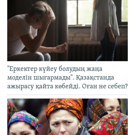
"Еркектер күйеу болудың жаңа
моделін шығармады". Қазақстанда
ажырасу қайта көбейді. Оған не себеп?