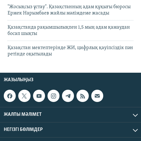
"Жосықсыз ұстау". Қазақстанның адам құқығы бюросы
Ермек Нарымбаев жайлы мәлімдеме жасады
Қазақстанда рақымшылықпен 1,5 мың адам қамаудан
босап шықты
Қазақстан мектептерінде ЖИ, цифрлық қауіпсіздік пән
ретінде оқытылады
ЖАЗЫЛЫҢЫЗ
ЖАЛПЫ МӘЛІМЕТ
НЕГІЗГІ БӨЛІМДЕР