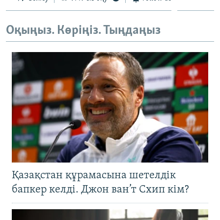
Оқыңыз. Көріңіз. Тыңдаңыз
Қазақстан құрамасына шетелдік
бапкер келді. Джон ван’т Схип кім?