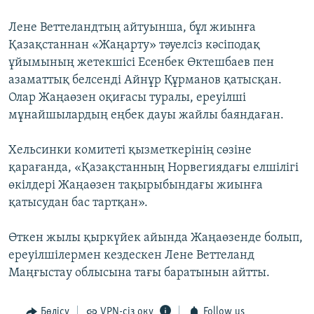
ЖАЗЫЛЫҢЫЗ
Лене Веттеландтың айтуынша, бұл жиынға
Қазақстаннан «Жаңарту» тәуелсіз кәсіподақ
ұйымының жетекшісі Есенбек Өктешбаев пен
Басқа тілдерде
азаматтық белсенді Айнұр Құрманов қатысқан.
Олар Жаңаөзен оқиғасы туралы, ереуілші
мұнайшылардың еңбек дауы жайлы баяндаған.
Хельсинки комитеті қызметкерінің сөзіне
қарағанда, «Қазақстанның Норвегиядағы елшілігі
өкілдері Жаңаөзен тақырыбындағы жиынға
қатысудан бас тартқан».
Өткен жылы қыркүйек айында Жаңаөзенде болып,
ереуілшілермен кездескен Лене Веттеланд
Маңғыстау облысына тағы баратынын айтты.
Бөлісу
VPN-сіз оқу
Follow us