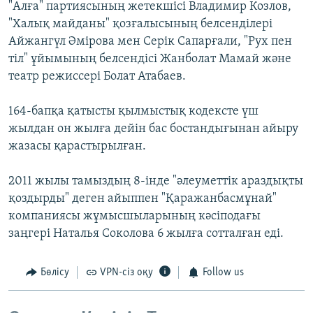
"Алға" партиясының жетекшісі Владимир Козлов,
"Халық майданы" қозғалысының белсенділері
Айжангүл Әмірова мен Серік Сапарғали, "Рух пен
тіл" ұйымының белсендісі Жанболат Мамай және
театр режиссері Болат Атабаев.
164-бапқа қатысты қылмыстық кодексте үш
жылдан он жылға дейін бас бостандығынан айыру
жазасы қарастырылған.
2011 жылы тамыздың 8-інде "әлеуметтік араздықты
қоздырды" деген айыппен "Қаражанбасмұнай"
компаниясы жұмысшыларының кәсіподағы
заңгері Наталья Соколова 6 жылға сотталған еді.
Бөлісу
VPN-сіз оқу
Follow us