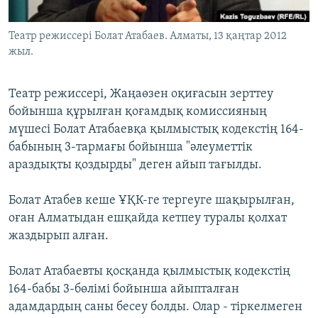
ЖАЗЫЛЫҢЫЗ
Театр режиссері Болат Атабаев. Алматы, 13 қаңтар 2012
жыл.
Басқа тілдерде
Театр режиссері, Жаңаөзен оқиғасын зерттеу
бойынша құрылған қоғамдық комиссияның
мүшесі Болат Атабаевқа қылмыстық кодекстің 164-
бабының 3-тармағы бойынша "әлеуметтік
араздықты қоздырды" деген айып тағылды.
Болат Атабев кеше ҰҚК-ге тергеуге шақырылған,
оған Алматыдан ешқайда кетпеу туралы қолхат
жаздырып алған.
Болат Атабаевты қосқанда қылмыстық кодекстің
164-бабы 3-бөлімі бойынша айыпталған
адамдардың саны бесеу болды. Олар - тіркелмеген