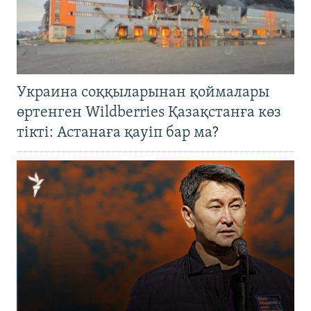
Украина соққыларынан қоймалары
өртенген Wildberries Қазақстанға көз
тікті: Астанаға қауіп бар ма?