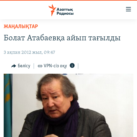
Accessibility
links
Skip
ЖАҢАЛЫҚТАР
to
ЖАҢАЛЫҚТАР
Болат Атабаевқа айып тағылды
main
САЯСАТ
content
3 ақпан 2012 жыл, 09:47
AZATTYQTV
Skip
to
ҚАҢТАР ОҚИҒАСЫ
Бөлісу
VPN-сіз оқу
main
АДАМ ҚҰҚЫҚТАРЫ
Navigation
Skip
ӘЛЕУМЕТ
to
ӘЛЕМ
Search
АРНАЙЫ ЖОБАЛАР
Русский