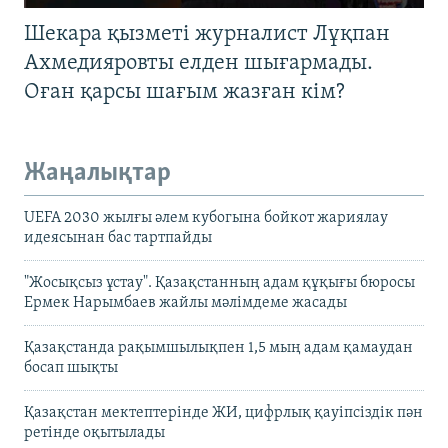
Шекара қызметі журналист Лұқпан
Ахмедияровты елден шығармады.
Оған қарсы шағым жазған кім?
Жаңалықтар
UEFA 2030 жылғы әлем кубогына бойкот жариялау
идеясынан бас тартпайды
"Жосықсыз ұстау". Қазақстанның адам құқығы бюросы
Ермек Нарымбаев жайлы мәлімдеме жасады
Қазақстанда рақымшылықпен 1,5 мың адам қамаудан
босап шықты
Қазақстан мектептерінде ЖИ, цифрлық қауіпсіздік пән
ретінде оқытылады