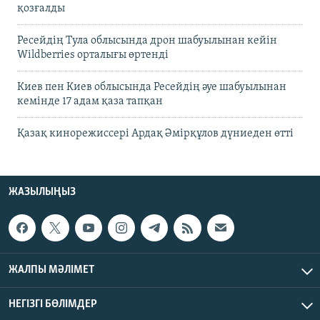
қозғалды
Ресейдің Тула облысында дрон шабуылынан кейін
Wildberries орталығы өртенді
Киев пен Киев облысында Ресейдің әуе шабуылынан
кемінде 17 адам қаза тапқан
Қазақ кинорежиссері Ардақ Әмірқұлов дүниеден өтті
ЖАЗЫЛЫҢЫЗ
ЖАЛПЫ МӘЛІМЕТ
НЕГІЗГІ БӨЛІМДЕР