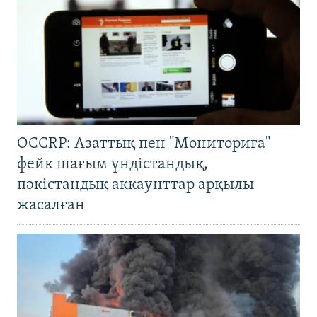
OCCRP: Азаттық пен "Мониториға"
фейк шағым үндістандық,
пәкістандық аккаунттар арқылы
жасалған