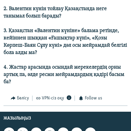
2. Валентин күнін тойлау Қазақстанда неге
танымал болып барады?
3. Қазақстан «Валентин күніне» балама ретінде,
кейіннен шыққан «Ғашықтар күні», «Қозы
Көрпеш-Баян Сұлу күні» дәл осы мейрамдай белгілі
бола алды ма?
4. Жастар арасында осындай мерекелердің орны
артық па, әлде ресми мейрамдардың қадірі басым
ба?
Бөлісу
VPN-сіз оқу
Follow us
ЖАЗЫЛЫҢЫЗ