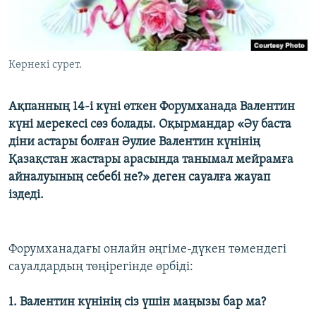
ЖАЗЫЛЫҢЫЗ
Көрнекі сурет.
Басқа тілдерде
Ақпанның 14-і күні өткен Форумханада Валентин
күні мерекесі сөз болады. Оқырмандар «Әу баста
діни астары болған Әулие Валентин күнінің
Қазақстан жастары арасында танымал мейрамға
айналуының себебі не?» деген сауалға жауап
іздеді.
Форумханадағы онлайн әңгіме-дүкен төмендегі
сауалдардың төңірегінде өрбіді:
1. Валентин күнінің сіз үшін маңызы бар ма?