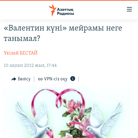
Accessibility
links
Skip
«Валентин күні» мейрамы неге
to
ЖАҢАЛЫҚТАР
танымал?
main
САЯСАТ
content
Үкілай БЕСТАЙ
AZATTYQTV
Skip
to
10 ақпан 2012 жыл, 17:44
ҚАҢТАР ОҚИҒАСЫ
main
АДАМ ҚҰҚЫҚТАРЫ
Navigation
Бөлісу
VPN-сіз оқу
Skip
ӘЛЕУМЕТ
to
ӘЛЕМ
Search
АРНАЙЫ ЖОБАЛАР
Русский