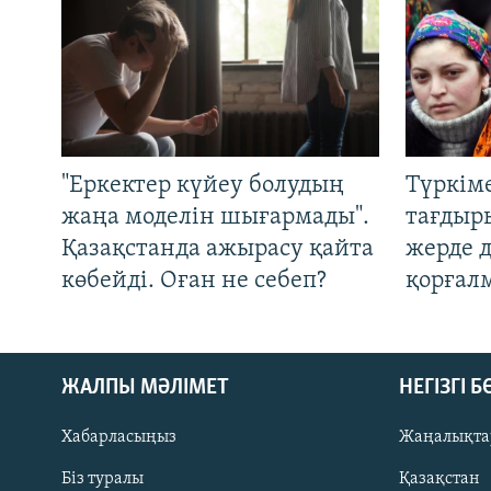
"Еркектер күйеу болудың
Түркім
жаңа моделін шығармады".
тағдыры
Қазақстанда ажырасу қайта
жерде 
көбейді. Оған не себеп?
қорғал
ЖАЛПЫ МӘЛІМЕТ
НЕГІЗГІ 
Хабарласыңыз
Жаңалықта
Біз туралы
Қазақстан