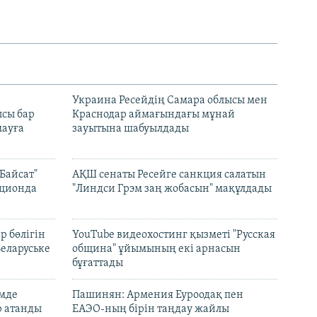
н
Украина Ресейдің Самара облысы мен
сы бар
Краснодар аймағындағы мұнай
ауға
зауытына шабуылдады
Байсат"
АҚШ сенаты Ресейге санкция салатын
кционда
"Линдси Грэм заң жобасын" мақұлдады
р бөлігін
YouTube видеохостинг қызметі "Русская
Беларуське
община" ұйымының екі арнасын
бұғаттады
емде
Пашинян: Армения Еуроодақ пен
р атанды
ЕАЭО-ның бірін таңдау жайлы