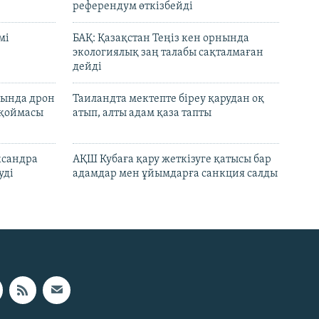
референдум өткізбейді
мі
БАҚ: Қазақстан Теңіз кен орнында
экологиялық заң талабы сақталмаған
дейді
сында дрон
Таиландта мектепте біреу қарудан оқ
 қоймасы
атып, алты адам қаза тапты
ксандра
АҚШ Кубаға қару жеткізуге қатысы бар
уді
адамдар мен ұйымдарға санкция салды