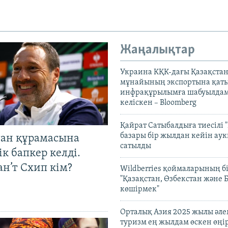
Жаңалықтар
Украина КҚК-дағы Қазақста
мұнайының экспортына қаты
инфрақұрылымға шабуылдам
келіскен – Bloomberg
Қайрат Сатыбалдыға тиесілі "
базары бір жылдан кейін ау
тан құрамасына
сатылды
к бапкер келді.
н’т Схип кім?
Wildberries қоймаларының бі
"Қазақстан, Өзбекстан және 
көшірмек"
Орталық Азия 2025 жылы әл
туризм ең жылдам өскен өңі