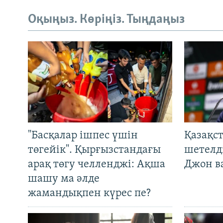
Оқыңыз. Көріңіз. Тыңдаңыз
"Басқалар ішпес үшін
Қазақс
төгейік". Қырғызстандағы
шетелді
арақ төгу челленджі: Ақша
Джон ва
шашу ма әлде
жамандықпен күрес пе?