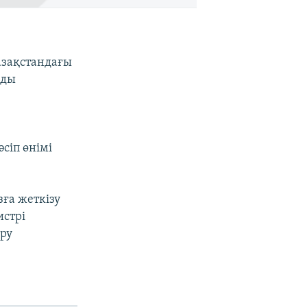
азақстандағы
ады
сіп өнімі
ға жеткізу
истрі
ру