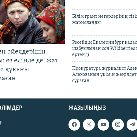
Білім грант иегерлерінің тізі
жарияланды
Ресейдің Екатеринбург қала
шабуылынан соң Wildberries
ен әйелдерінің
өртенді
: өз елінде де, жат
де құқығы
Прокуратура журналист Але
Алёхованың үкімін жеңілдет
маған
сұраған
БӨЛІМДЕР
ЖАЗЫЛЫҢЫЗ
р