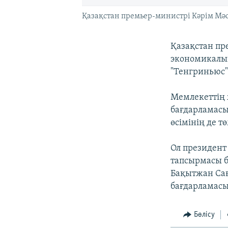
Қазақстан премьер-министрі Кәрім Мәс
Қазақстан пр
экономикалық
"Тенгриньюс" 
Мемлекеттің 
бағдарламасы
өсімінің де т
Ол президент
тапсырмасы б
Бақытжан Сағ
бағдарламасы
Бөлісу