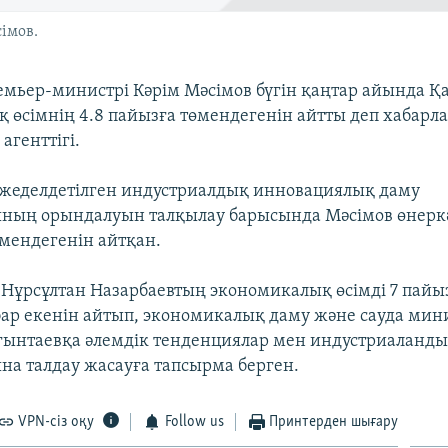
імов.
емьер-министрі Кәрім Мәсімов бүгін қаңтар айында Қ
 өсімнің 4.8 пайызға төмендегенін айтты деп хабарл
агенттігі.
жеделдетілген индустриалдық инновациялық даму
ның орындалуын талқылау барысында Мәсімов өнеркә
өмендегенін айтқан.
 Нұрсұлтан Назарбаевтың экономикалық өсімді 7 пайыз
ар екенін айтып, экономикалық даму және сауда мин
ынтаевқа әлемдік тенденциялар мен индустриаланды
на талдау жасауға тапсырма берген.
VPN-сіз оқу
Follow us
Принтерден шығару