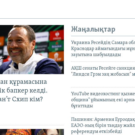
Жаңалықтар
Украина Ресейдің Самара об
Краснодар аймағындағы мұ
зауытына шабуылдады
АҚШ сенаты Ресейге санкция
"Линдси Грэм заң жобасын" 
тан құрамасына
к бапкер келді.
YouTube видеохостинг қызмет
н’т Схип кім?
община" ұйымының екі арн
бұғаттады
Пашинян: Армения Еуроодақ
ЕАЭО-ның бірін таңдау жай
референдум өткізбейді