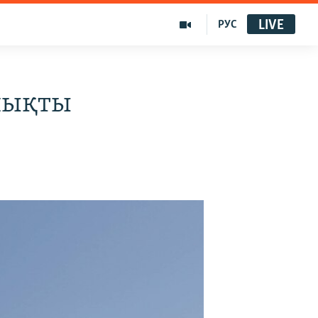
LIVE
РУС
шықты