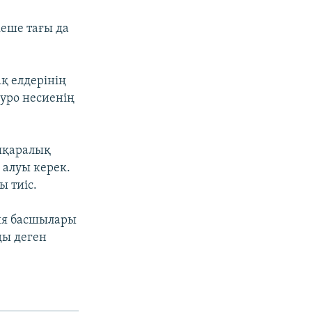
еше тағы да
қ елдерінің
еуро несиенің
ықаралық
 алуы керек.
 тиіс.
кия басшылары
ды деген