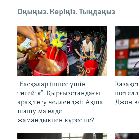
Оқыңыз. Көріңіз. Тыңдаңыз
"Басқалар ішпес үшін
Қазақс
төгейік". Қырғызстандағы
шетелді
арақ төгу челленджі: Ақша
Джон ва
шашу ма әлде
жамандықпен күрес пе?