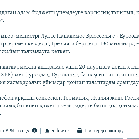
аған адам бюджетті үнемдеуге қарсылық танытып, к
ы.
емьер-министрі Лукас Пападемос Брюссельге - Еуроода
рлерімен кездесіп, Грекияға берілетін 130 миллиард 
лу жайын талқылауға кеткен.
 дағдарысына ұшырамас үшін 20 наурызға дейін хал
(ХВҚ) мен Еуроодақ, Еуропалық банк ұсынған траншты
кия халықаралық ұйымдар қойған талаптарды орындауы
елефон арқылы сөйлескен Германия, Италия және Гре
палық банкпен қажетті келісімдерге бүгін қол қойыла
.
VPN-сіз оқу
Follow us
Принтерден шығару