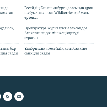
нында
Ресейдің Екатеринбург қаласында дрон
талмаған
шабуылынан соң Wildberries қоймасы
өртенді
рудан оқ
Прокуратура журналист Александра
Алёхованың үкімін жеңілдетуді
сұраған
атысы бар
Ұлыбритания Ресейдің алты банкіне
кция салды
санкция салды