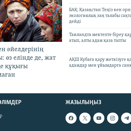
БАҚ: Қазақстан Теңіз кен ор
экологиялық заң талабы сақ
дейді
Таиландта мектепте біреу қа
атып, алты адам қаза тапты
ен әйелдерінің
: өз елінде де, жат
АҚШ Кубаға қару жеткізуге қ
де құқығы
адамдар мен ұйымдарға сан
маған
БӨЛІМДЕР
ЖАЗЫЛЫҢЫЗ
р