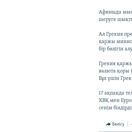
Афиныда мыңд
шеруге шықт
Ал Грекия пр
қаржы минист
бір бөлігін а
Грекия қаржы
валюта қоры 
Бұл үшін Гре
17 ақпанда т
ХВҚ мен Еуро
сенім білдірді
Бөлісу