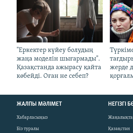
"Еркектер күйеу болудың
Түркім
жаңа моделін шығармады".
тағдыры
Қазақстанда ажырасу қайта
жерде 
көбейді. Оған не себеп?
қорғал
ЖАЛПЫ МӘЛІМЕТ
НЕГІЗГІ 
Хабарласыңыз
Жаңалықта
Біз туралы
Қазақстан