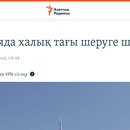
яда халық тағы шеруге 
жыл, 08:48
VPN-сіз оқу