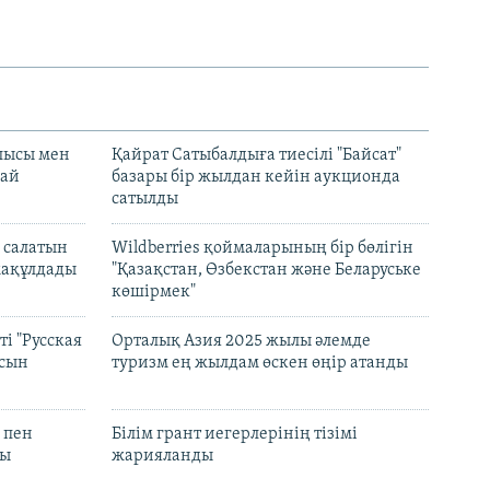
лысы мен
Қайрат Сатыбалдыға тиесілі "Байсат"
най
базары бір жылдан кейін аукционда
сатылды
 салатын
Wildberries қоймаларының бір бөлігін
мақұлдады
"Қазақстан, Өзбекстан және Беларуське
көшірмек"
і "Русская
Орталық Азия 2025 жылы әлемде
асын
туризм ең жылдам өскен өңір атанды
 пен
Білім грант иегерлерінің тізімі
лы
жарияланды