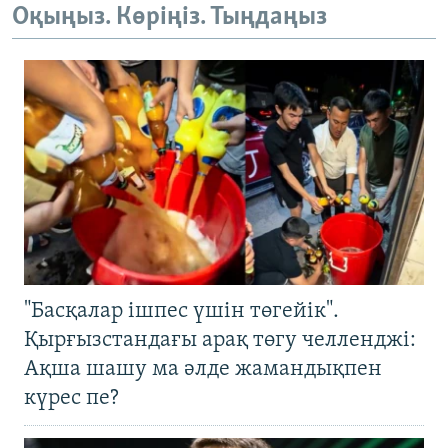
Оқыңыз. Көріңіз. Тыңдаңыз
"Басқалар ішпес үшін төгейік".
Қырғызстандағы арақ төгу челленджі:
Ақша шашу ма әлде жамандықпен
күрес пе?