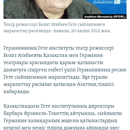
ЖАЗЫЛЫҢЫЗ
Театр режиссері Болат Атабаев Гете сыйлығымен
марапаттау рәсәімінде. Алматы, 20 ақпан 2012 жыл.
Басқа тілдерде
Германияның Гете институты театр режиссері
Болат Атабаевты Қазақстан мен Германия
театрлары арасындағы қарым-қатынасты
дамытуға сіңірген еңбегі үшін Германияның ресми
Гете сыйлығымын марапаттады. Бұл туралы
марапаттау рәсіміне қатысқан Азаттық тілшісі
хабарлады.
Қазақстандағы Гете институтының директоры
Барбара Фрэнкель-Тонеттің айтуынша, сыйлықты
Германия халықаралық мәдени қатынастардың
кеңеюі мен неміс тілінің дамуына айрықша үлес