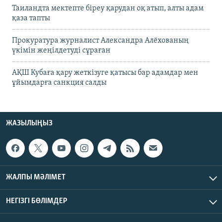
Таиландта мектепте біреу қарудан оқ атып, алты адам
қаза тапты
Прокуратура журналист Александра Алёхованың
үкімін жеңілдетуді сұраған
АҚШ Кубаға қару жеткізуге қатысы бар адамдар мен
ұйымдарға санкция салды
ЖАЗЫЛЫҢЫЗ
ЖАЛПЫ МӘЛІМЕТ
НЕГІЗГІ БӨЛІМДЕР