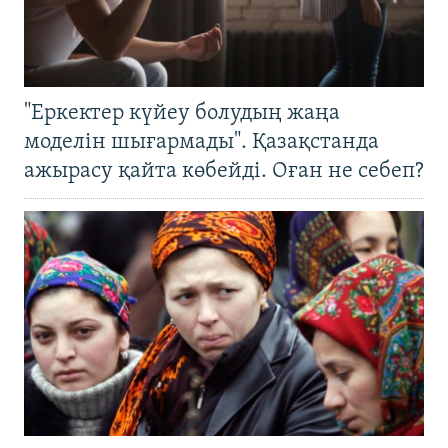
"Еркектер күйеу болудың жаңа
моделін шығармады". Қазақстанда
ажырасу қайта көбейді. Оған не себеп?