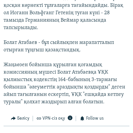
қосқан көрнекті тұлғаларға тағайындайды. Бірақ
ол Иоганн Вольфганг Гетенің туған күні - 28
тамызда Германияның Веймар қаласында
тапсырылады.
Болат Атабаев - бұл сыйлықпен марапатталып
отырған тұңғыш қазақстандық.
Жаңаөзен бойынша құрылған қоғамдық
комиссияның мүшесі Болат Атабаевқа ҰҚК
қылмыстық кодекстің 164-бабының 3-тармағы
бойынша "әлеуметтік араздықты қоздырды" деген
айып тағылғанын ескертіп, ҰҚК "ешқайда кетпеу
туралы" қолхат жаздырып алған болатын.
Бөлісу
VPN-сіз оқу
Follow us