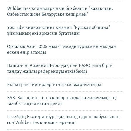
Wildberries қоймаларының бір бөлігін "Қазақстан,
Өзбекстан және Беларуське көшірмек"
YouTube видеохостинг қызметі "Русская община"
ұйымының екі арнасын бұғаттады
Орталық Азия 2025 жылы әлемде туризм ең жылдам
өскен өңір атанды
Пашинян: Армения Еуроодақ пен ЕАЭО-ның бірін
таңдау жайлы референдум өткізбейді
Білім грант иегерлерінің тізімі жарияланды
БАҚ: Қазақстан Теңіз кен орнында экологиялық заң
талабы сақталмаған дейді
Ресейдің Екатеринбург қаласында дрон шабуылынан
соң Wildberries қоймасы өртенді