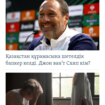
Қазақстан құрамасына шетелдік
бапкер келді. Джон ван’т Схип кім?