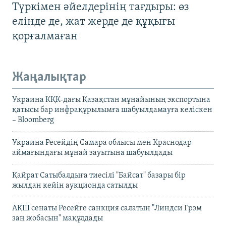
Түркімен әйелдерінің тағдыры: өз
елінде де, жат жерде де құқығы
қорғалмаған
Жаңалықтар
Украина КҚК-дағы Қазақстан мұнайының экспортына
қатысы бар инфрақұрылымға шабуылдамауға келіскен
– Bloomberg
Украина Ресейдің Самара облысы мен Краснодар
аймағындағы мұнай зауытына шабуылдады
Қайрат Сатыбалдыға тиесілі "Байсат" базары бір
жылдан кейін аукционда сатылды
АҚШ сенаты Ресейге санкция салатын "Линдси Грэм
заң жобасын" мақұлдады