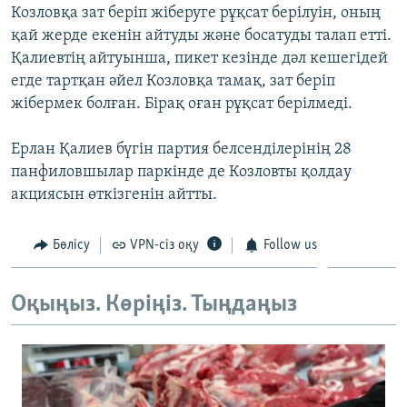
Козловқа зат беріп жіберуге рұқсат берілуін, оның
ЖАЗЫЛЫҢЫЗ
қай жерде екенін айтуды және босатуды талап етті.
Қалиевтің айтуынша, пикет кезінде дәл кешегідей
егде тартқан әйел Козловқа тамақ, зат беріп
Басқа тілдерде
жібермек болған. Бірақ оған рұқсат берілмеді.
Ерлан Қалиев бүгін партия белсенділерінің 28
панфиловшылар паркінде де Козловты қолдау
акциясын өткізгенін айтты.
Бөлісу
VPN-сіз оқу
Follow us
Оқыңыз. Көріңіз. Тыңдаңыз