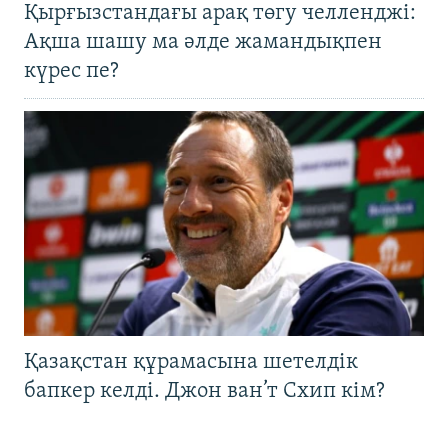
Қырғызстандағы арақ төгу челленджі:
Ақша шашу ма әлде жамандықпен
күрес пе?
Қазақстан құрамасына шетелдік
бапкер келді. Джон ван’т Схип кім?