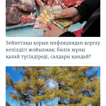
Зейнетақы қорын инфляциядан қорғау
кепілдігі жойылмақ: билік мұны
қалай түсіндіреді, салдары қандай?