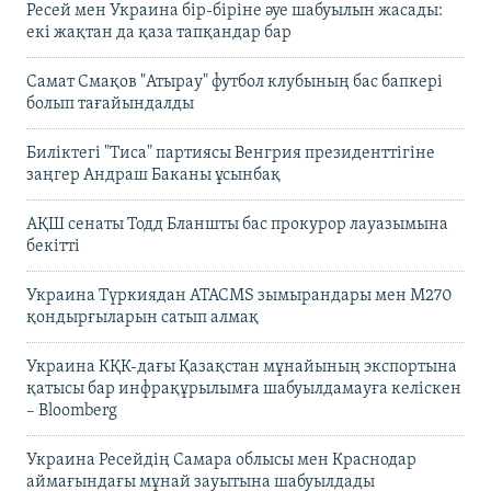
Ресей мен Украина бір-біріне әуе шабуылын жасады:
екі жақтан да қаза тапқандар бар
Самат Смақов "Атырау" футбол клубының бас бапкері
болып тағайындалды
Биліктегі "Тиса" партиясы Венгрия президенттігіне
заңгер Андраш Баканы ұсынбақ
АҚШ сенаты Тодд Бланшты бас прокурор лауазымына
бекітті
Украина Түркиядан ATACMS зымырандары мен M270
қондырғыларын сатып алмақ
Украина КҚК-дағы Қазақстан мұнайының экспортына
қатысы бар инфрақұрылымға шабуылдамауға келіскен
– Bloomberg
Украина Ресейдің Самара облысы мен Краснодар
аймағындағы мұнай зауытына шабуылдады