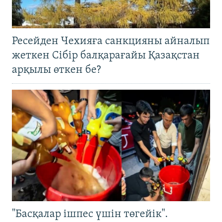
Ресейден Чехияға санкцияны айналып
жеткен Сібір балқарағайы Қазақстан
арқылы өткен бе?
"Басқалар ішпес үшін төгейік".