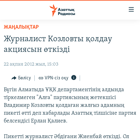
Accessibility
links
Skip
ЖАҢАЛЫҚТАР
to
ЖАҢАЛЫҚТАР
Журналист Козловты қолдау
main
САЯСАТ
content
акциясын өткізді
AZATTYQTV
Skip
to
22 ақпан 2012 жыл, 15:03
ҚАҢТАР ОҚИҒАСЫ
main
АДАМ ҚҰҚЫҚТАРЫ
Бөлісу
VPN-сіз оқу
Navigation
Skip
ӘЛЕУМЕТ
Бүгін Алматыда ҰҚК департаментінің алдында
to
тіркелмеген "Алға" партиясының жетекшісі
ӘЛЕМ
Search
Владимир Козловты қолдаған жалғыз адамның
АРНАЙЫ ЖОБАЛАР
пикеті өтті деп хабарлады Азаттық тілшісіне партия
белсендісі Ерлан Қалиев.
Русский
Пикетті журналист Әбдіғани Жиенбай өткізді. Ол