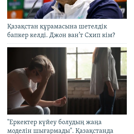
Қазақстан құрамасына шетелдік
бапкер келді. Джон ван’т Схип кім?
"Еркектер күйеу болудың жаңа
моделін шығармады". Қазақстанда