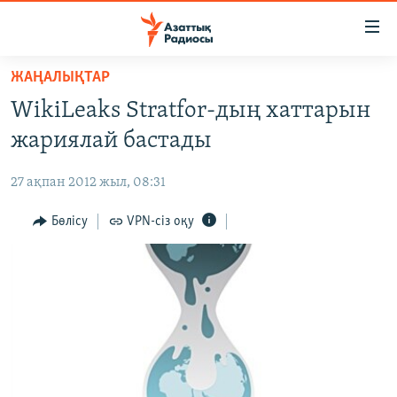
Accessibility
links
Skip
ЖАҢАЛЫҚТАР
to
ЖАҢАЛЫҚТАР
WikiLeaks Stratfor-дың хаттарын
main
САЯСАТ
content
жариялай бастады
AZATTYQTV
Skip
to
27 ақпан 2012 жыл, 08:31
ҚАҢТАР ОҚИҒАСЫ
main
АДАМ ҚҰҚЫҚТАРЫ
Бөлісу
VPN-сіз оқу
Navigation
Skip
ӘЛЕУМЕТ
to
ӘЛЕМ
Search
АРНАЙЫ ЖОБАЛАР
Русский