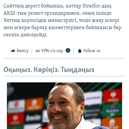
Сайттың дерегі бойынша, хаттар Stratfor-дың
АҚШ-тың үкімет органдарымен, оның ішінде
Ұлттық қауіпсіздік министрлігі, теңіз жаяу әскері
мен әскери барлау қызметтерімен байланысы бар
екенін дәлелдейді.
Бөлісу
VPN-сіз оқу
Follow us
Оқыңыз. Көріңіз. Тыңдаңыз