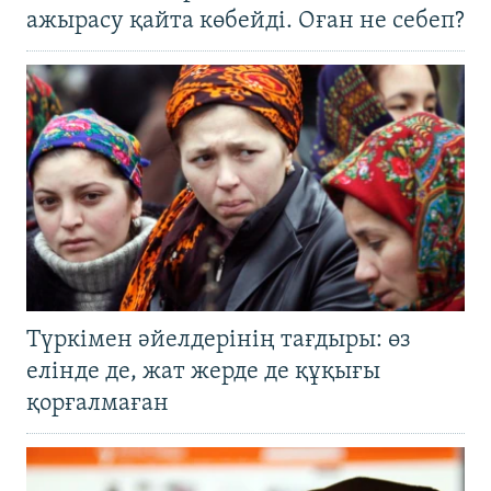
ажырасу қайта көбейді. Оған не себеп?
Түркімен әйелдерінің тағдыры: өз
елінде де, жат жерде де құқығы
қорғалмаған