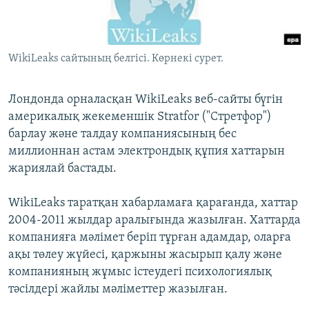
ЖАЗЫЛЫҢЫЗ
WikiLeaks сайтының белгісі. Көрнекі сурет.
Басқа тілдерде
Лондонда орналасқан WikiLeaks веб-сайты бүгін
америкалық жекеменшік Stratfor ("Стретфор")
барлау және талдау компаниясының бес
миллионнан астам электрондық құпия хаттарын
жариялай бастады.
WikiLeaks таратқан хабарламаға қарағанда, хаттар
2004-2011 жылдар аралығында жазылған. Хаттарда
компанияға мәлімет беріп тұрған адамдар, оларға
ақы төлеу жүйесі, қаржыны жасырып қалу және
компанияның жұмыс істеудегі психологиялық
тәсілдері жайлы мәліметтер жазылған.