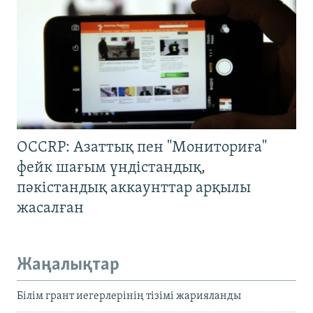
OCCRP: Азаттық пен "Мониториға"
фейк шағым үндістандық,
пәкістандық аккаунттар арқылы
жасалған
Жаңалықтар
Білім грант иегерлерінің тізімі жарияланды