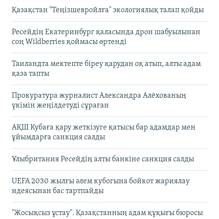
Қазақстан "Теңізшевройлға" экологиялық талап қойды
Ресейдің Екатеринбург қаласында дрон шабуылынан
соң Wildberries қоймасы өртенді
Таиландта мектепте біреу қарудан оқ атып, алты адам
қаза тапты
Прокуратура журналист Александра Алёхованың
үкімін жеңілдетуді сұраған
АҚШ Кубаға қару жеткізуге қатысы бар адамдар мен
ұйымдарға санкция салды
Ұлыбритания Ресейдің алты банкіне санкция салды
UEFA 2030 жылғы әлем кубогына бойкот жариялау
идеясынан бас тартпайды
"Жосықсыз ұстау". Қазақстанның адам құқығы бюросы