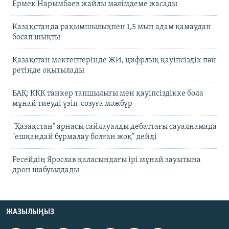
Ермек Нарымбаев жайлы мәлімдеме жасады
Қазақстанда рақымшылықпен 1,5 мың адам қамаудан
босап шықты
Қазақстан мектептерінде ЖИ, цифрлық қауіпсіздік пән
ретінде оқытылады
БАҚ: КҚК танкер тапшылығы мен қауіпсіздікке бола
мұнай тиеуді үзіп-созуға мәжбүр
"Қазақстан" арнасы сайлауалды дебаттағы сауалнамада
"ешқандай бұрмалау болған жоқ" дейді
Ресейдің Ярослав қаласындағы ірі мұнай зауытына
дрон шабуылдады
ЖАЗЫЛЫҢЫЗ