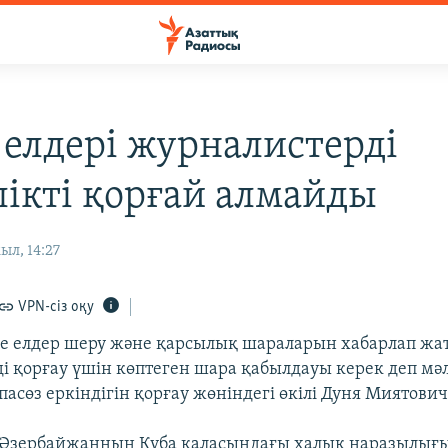
елдері журналистерді
лікті қорғай алмайды
ыл, 14:27
VPN-сіз оқу
е елдер шеру және қарсылық шараларын хабарлап жа
і қорғау үшін көптеген шара қабылдауы керек деп мәл
асөз еркіндігін қорғау жөніндегі өкілі Дуня Миятович
ді Әзербайжанның Құба қаласындағы халық наразылығы