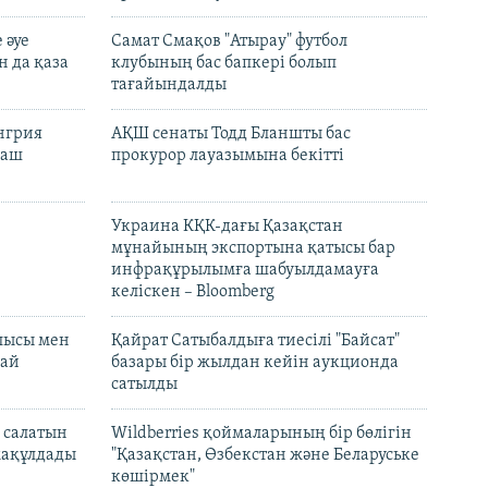
 әуе
Самат Смақов "Атырау" футбол
н да қаза
клубының бас бапкері болып
тағайындалды
енгрия
АҚШ сенаты Тодд Бланшты бас
раш
прокурор лауазымына бекітті
Украина КҚК-дағы Қазақстан
мұнайының экспортына қатысы бар
инфрақұрылымға шабуылдамауға
келіскен – Bloomberg
лысы мен
Қайрат Сатыбалдыға тиесілі "Байсат"
най
базары бір жылдан кейін аукционда
сатылды
 салатын
Wildberries қоймаларының бір бөлігін
мақұлдады
"Қазақстан, Өзбекстан және Беларуське
көшірмек"