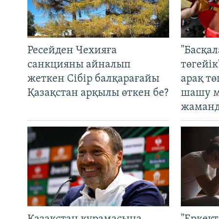
Ресейден Чехияға
"Басқал
санкцияны айналып
төгейік
жеткен Сібір балқарағайы
арақ тө
Қазақстан арқылы өткен бе?
шашу м
жаманд