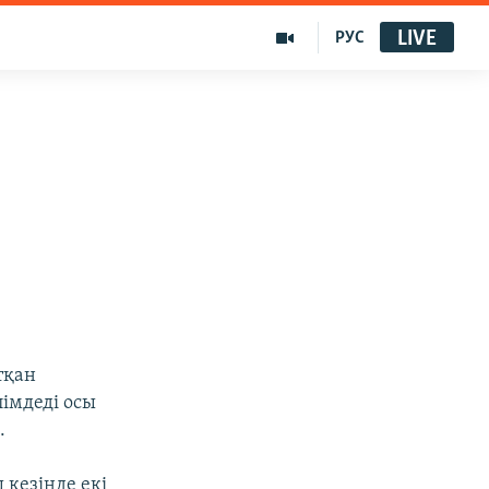
LIVE
РУС
тқан
імдеді осы
.
 кезінде екі