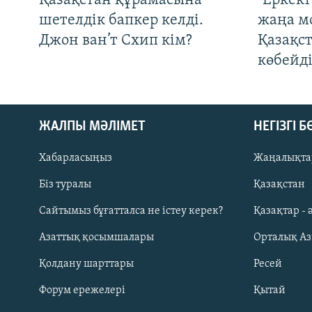
Қазақстан құрамасына
"Еркек
шетелдік бапкер келді.
жаңа м
Джон ван’т Схип кім?
Қазақс
көбейді
ЖАЛПЫ МӘЛІМЕТ
НЕГІЗГІ 
Хабарласыңыз
Жаңалықта
Біз туралы
Қазақстан
Русский
Сайтымыз бұғатталса не істеу керек?
Қазақтар - 
Азаттық қосымшалары
Орталық А
ЖАЗЫЛЫҢЫЗ
Қолдану шарттары
Ресей
Форум ережелері
Қытай