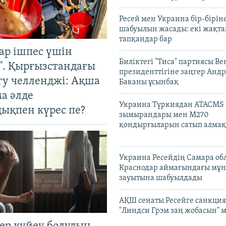
Ресей мен Украина бір-біріне
шабуылын жасады: екі жақта
тапқандар бар
ар ішпес үшін
Биліктегі "Тиса" партиясы В
". Қырғызстандағы
президенттігіне заңгер Анд
гу челленджі: Ақша
Баканы ұсынбақ
а әлде
Украина Түркиядан ATACMS
ықпен күрес пе?
зымырандары мен M270
қондырғыларын сатып алмақ
Украина Ресейдің Самара об
Краснодар аймағындағы мұ
зауытына шабуылдады
АҚШ сенаты Ресейге санкция
"Линдси Грэм заң жобасын" 