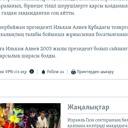
раланып, бірнеше тілші шерушілерге қарсы қолданыл
 газдан зақымданған соң айтты.
Әзербайжан президенті Ильхам Алиев Құбадағы толқуға
в халықтың талабы бойынша жұмысынан босатылғанын
ға Ильхам Алиев 2003 жылы президент болып сайланғ
 қарсылық шарасы болды.
VPN-сіз оқу
Follow us
Принтерден шығару
Жаңалықтар
Израиль Газа секторының бөл
қалпына келтіруді мақұлдағ