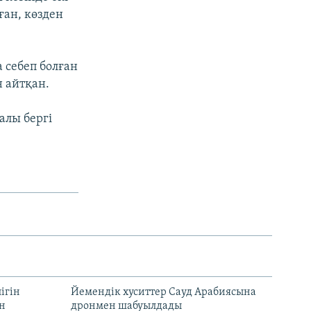
ған, көзден
 себеп болған
 айтқан.
алы бергі
ігін
Йемендік хуситтер Сауд Арабиясына
ан
дронмен шабуылдады