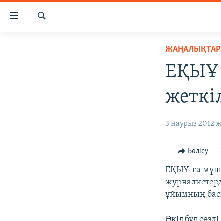
Accessibility
links
İздеу
Skip
ЖАҢАЛЫҚТАР
ЖАҢАЛЫҚТАР
to
САЯСАТ
main
ЕҚЫҰ 
content
AZATTYQTV
Skip
жеткі
ҚАҢТАР ОҚИҒАСЫ
to
main
АДАМ ҚҰҚЫҚТАРЫ
3 наурыз 2012 ж
Navigation
ӘЛЕУМЕТ
Skip
to
ӘЛЕМ
Бөлісу
Search
АРНАЙЫ ЖОБАЛАР
ЕҚЫҰ-ға мүш
журналистерд
ұйымның басп
Өкіл бұл сөз