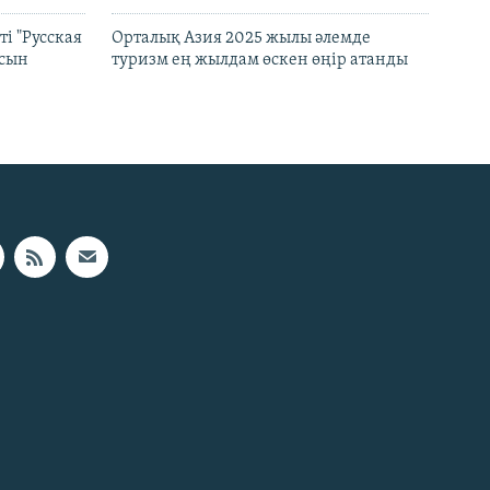
і "Русская
Орталық Азия 2025 жылы әлемде
асын
туризм ең жылдам өскен өңір атанды