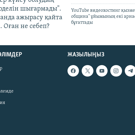
тер күйеу болудың
оделін шығармады".
YouTube видеохостинг қызмет
танда ажырасу қайта
община" ұйымының екі арн
бұғаттады
. Оған не себеп?
БӨЛІМДЕР
ЖАЗЫЛЫҢЫЗ
р
әлемде
зия