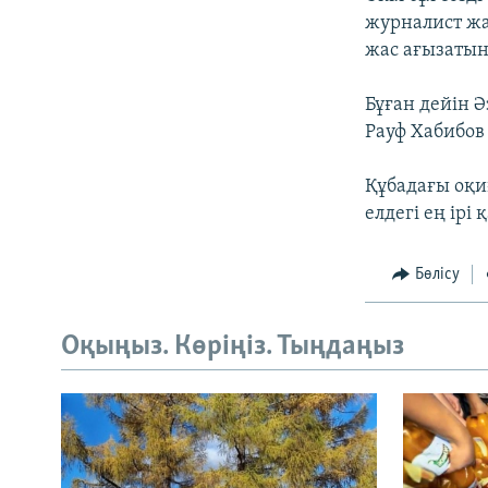
журналист жа
жас ағызатын
Бұған дейін 
Рауф Хабибо
Құбадағы оқи
елдегі ең ірі
Бөлісу
Оқыңыз. Көріңіз. Тыңдаңыз