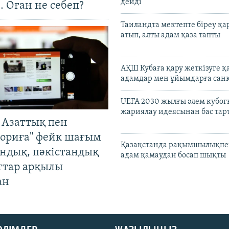
дейді
. Оған не себеп?
Таиландта мектепте біреу қа
атып, алты адам қаза тапты
АҚШ Кубаға қару жеткізуге қ
адамдар мен ұйымдарға сан
UEFA 2030 жылғы әлем кубог
жариялау идеясынан бас та
 Азаттық пен
ориға" фейк шағым
Қазақстанда рақымшылықпен
андық, пәкістандық
адам қамаудан босап шықты
ттар арқылы
ан