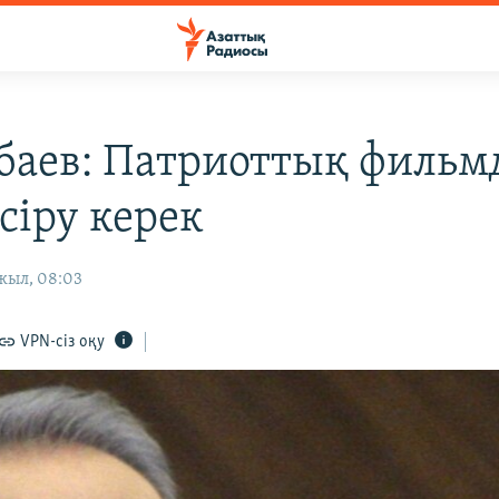
баев: Патриоттық фильм
сіру керек
жыл, 08:03
VPN-сіз оқу