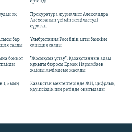
өртенді
рудан оқ
Прокуратура журналист Александра
Алёхованың үкімін жеңілдетуді
сұраған
атысы бар
Ұлыбритания Ресейдің алты банкіне
кция салды
санкция салды
ына бойкот
"Жосықсыз ұстау". Қазақстанның адам
ртпайды
құқығы бюросы Ермек Нарымбаев
жайлы мәлімдеме жасады
 1,5 мың
Қазақстан мектептерінде ЖИ, цифрлық
қауіпсіздік пән ретінде оқытылады