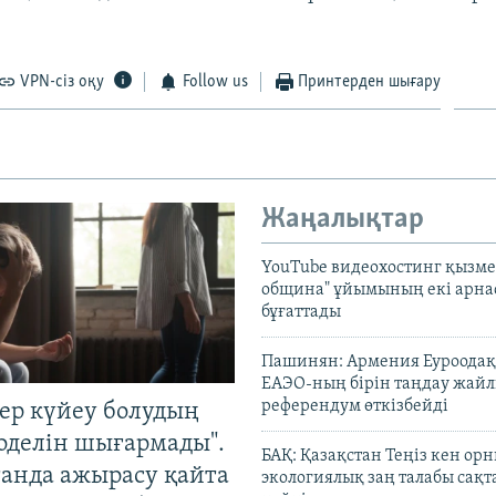
VPN-сіз оқу
Follow us
Принтерден шығару
Жаңалықтар
YouTube видеохостинг қызмет
община" ұйымының екі арн
бұғаттады
Пашинян: Армения Еуроодақ
ЕАЭО-ның бірін таңдау жай
референдум өткізбейді
тер күйеу болудың
оделін шығармады".
БАҚ: Қазақстан Теңіз кен ор
танда ажырасу қайта
экологиялық заң талабы сақ