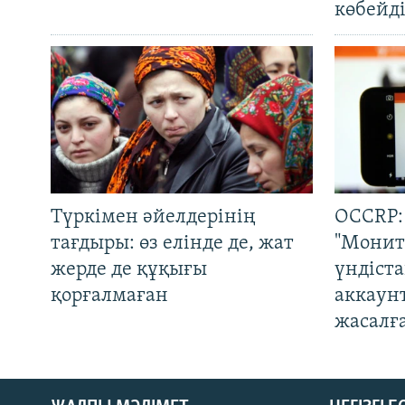
көбейді
Түркімен әйелдерінің
OCCRP:
тағдыры: өз елінде де, жат
"Монит
жерде де құқығы
үндіст
қорғалмаған
аккаун
жасалғ