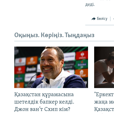
деді.
Бөлісу
Оқыңыз. Көріңіз. Тыңдаңыз
Қазақстан құрамасына
"Еркек
шетелдік бапкер келді.
жаңа м
Джон ван’т Схип кім?
Қазақс