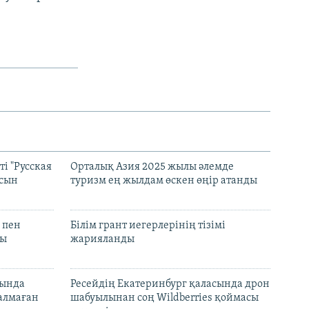
і "Русская
Орталық Азия 2025 жылы әлемде
асын
туризм ең жылдам өскен өңір атанды
 пен
Білім грант иегерлерінің тізімі
лы
жарияланды
нында
Ресейдің Екатеринбург қаласында дрон
талмаған
шабуылынан соң Wildberries қоймасы