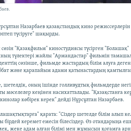
баев.
рсұлтан Назарбаев қазақстандық кино режиссерлерін
өптеп түсіруге" шақырды.
 сөзін "Қазақфильм" киностудиясы түсірген "Болашақ"
ның түлектері жайлы "Армандастар" фильмін тамашал
денттің сөзінше, фильмде жастардың білім алуға деге
ббат және қарапайым адами қатынастардың қамтылға
, шетелдік, оның ішінде голливудтық фильмдерде нег
ты мәселелер кеңінен насихатталады. "Қазақстанға ке
кинолар көбірек керек" дейді Нұрсұлтан Назарбаев.
лашақтықтарға" қарата: "Сіздер шетелде білім алып кел
ы бірдей керемет емесін білесіздер. Өз отандарыңа еш
мек, жеке адам алған білімі мен жұмысын қоғамға арн