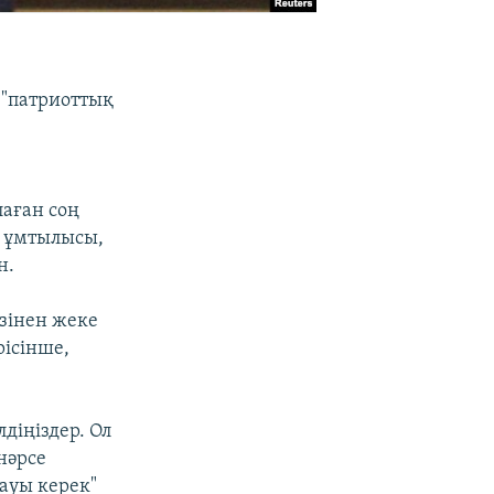
 "патриоттық
аған соң
н ұмтылысы,
н.
ізінен жеке
рісінше,
діңіздер. Ол
нәрсе
ауы керек"