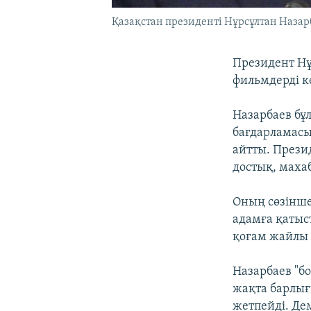
Қазақстан президенті Нұрсұлтан Назар
Президент Нұ
фильмдерді к
Назарбаев бұл
бағдарламасы
айтты. Прези
достық, маха
Оның сөзінше
адамға қатыс
қоғам жайлы 
Назарбаев "бо
жақта барлығ
жетпейді. Де