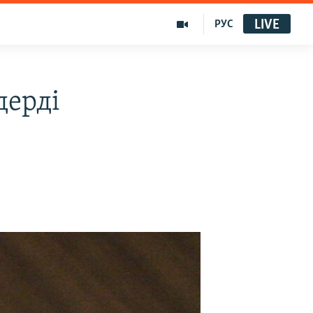
LIVE
РУС
дерді