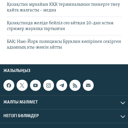
Қазақстан мұнайын КҚК терминалынан танкерге тиеу
қайта жалғасты – медиа
Қазақстанда желіде бейпіл сөз айтқан 20-дан астам
стример жауапқа тартылған
БАҚ: Нью-Йорк полициясы Бруклин көпірінен секірген
адамның аты-жөнін айтты
ЖАЗЫЛЫҢЫЗ
ЖАЛПЫ МӘЛІМЕТ
НЕГІЗГІ БӨЛІМДЕР