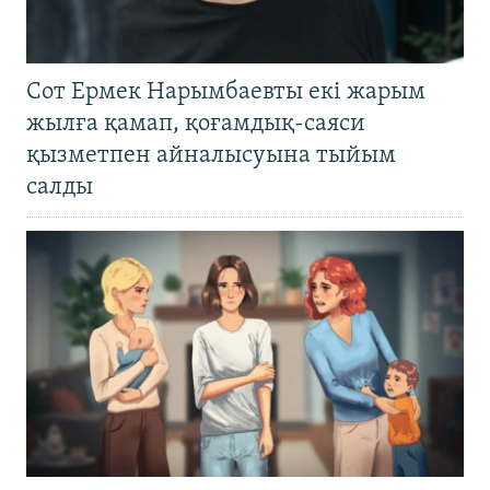
Сот Ермек Нарымбаевты екі жарым
жылға қамап, қоғамдық-саяси
қызметпен айналысуына тыйым
салды