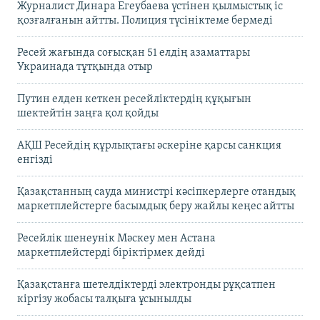
Журналист Динара Егеубаева үстінен қылмыстық іс
қозғалғанын айтты. Полиция түсініктеме бермеді
Ресей жағында соғысқан 51 елдің азаматтары
Украинада тұтқында отыр
Путин елден кеткен ресейліктердің құқығын
шектейтін заңға қол қойды
АҚШ Ресейдің құрлықтағы әскеріне қарсы санкция
енгізді
Қазақстанның сауда министрі кәсіпкерлерге отандық
маркетплейстерге басымдық беру жайлы кеңес айтты
Ресейлік шенеунік Мәскеу мен Астана
маркетплейстерді біріктірмек дейді
Қазақстанға шетелдіктерді электронды рұқсатпен
кіргізу жобасы талқыға ұсынылды