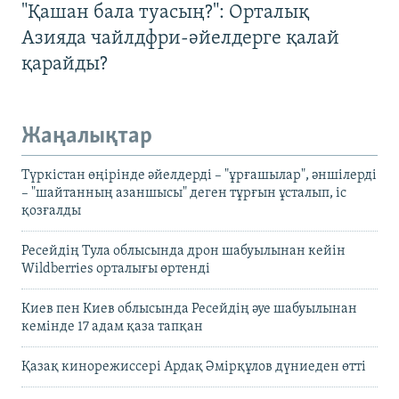
"Қашан бала туасың?": Орталық
Азияда чайлдфри-әйелдерге қалай
қарайды?
Жаңалықтар
Түркістан өңірінде әйелдерді – "ұрғашылар", әншілерді
– "шайтанның азаншысы" деген тұрғын ұсталып, іс
қозғалды
Ресейдің Тула облысында дрон шабуылынан кейін
Wildberries орталығы өртенді
Киев пен Киев облысында Ресейдің әуе шабуылынан
кемінде 17 адам қаза тапқан
Қазақ кинорежиссері Ардақ Әмірқұлов дүниеден өтті