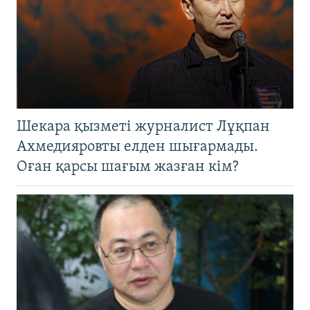
Шекара қызметі журналист Лұқпан
Ахмедияровты елден шығармады.
Оған қарсы шағым жазған кім?