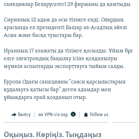
санкциялар Беларусьтегі 29 фирманы да қамтыды.
ЖАЗЫЛЫҢЫЗ
Сириялық 12 адам да осы тізімге енді. Олардың
арасында ел президенті Башар әл-Асадтың әйелі
Басқа тілдерде
Асма және басқа туыстары бар.
Иранның 17 азаматы да тізімге қосылды. Ұйым бұл
елге электрондық бақылау ісіне қолданылуы
мүмкін аспаптарды экспорттауға тыйым салды.
Еуропа Одағы санкцияны "саяси қарсыластарын
қудалауға қатысы бар" деген адамдар мен
ұйымдарға орай қолданып отыр.
Бөлісу
VPN-сіз оқу
Follow us
Оқыңыз. Көріңіз. Тыңдаңыз