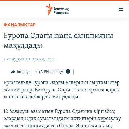
Accessibility
links
Skip
ЖАҢАЛЫҚТАР
to
ЖАҢАЛЫҚТАР
Еуропа Одағы жаңа санкцияны
main
САЯСАТ
content
мақұлдады
AZATTYQTV
Skip
to
23 наурыз 2012 жыл, 15:30
ҚАҢТАР ОҚИҒАСЫ
main
АДАМ ҚҰҚЫҚТАРЫ
Бөлісу
VPN-сіз оқу
Navigation
Skip
ӘЛЕУМЕТ
Брюссельде Еуропа Одағы елдерінің сыртқы істер
to
министрлері Беларусь, Сирия және Иранға қарсы
ӘЛЕМ
Search
жаңа санкцияларды мақұлдады.
АРНАЙЫ ЖОБАЛАР
12 беларусь азаматын Еуропа Одағына кіргізбеу,
Русский
олардың Одақ аумағындағы активтерін құрсаулау
мәселесі санкцияда сөз болды. Экономикалық