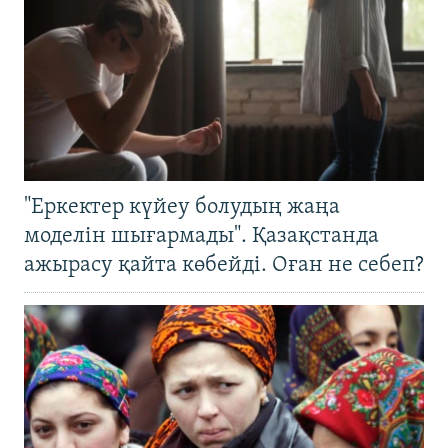
"Еркектер күйеу болудың жаңа
моделін шығармады". Қазақстанда
ажырасу қайта көбейді. Оған не себеп?