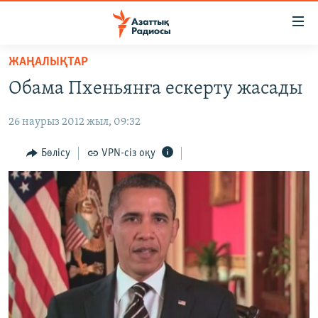
Accessibility
links
Skip
ЖАҢАЛЫҚТАР
to
ЖАҢАЛЫҚТАР
Обама Пхеньянға ескерту жасады
main
САЯСАТ
content
26 наурыз 2012 жыл, 09:32
AZATTYQTV
Skip
to
ҚАҢТАР ОҚИҒАСЫ
Бөлісу
VPN-сіз оқу
main
АДАМ ҚҰҚЫҚТАРЫ
Navigation
Skip
ӘЛЕУМЕТ
to
ӘЛЕМ
Search
АРНАЙЫ ЖОБАЛАР
Русский