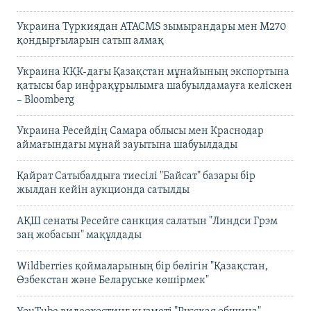
Украина Түркиядан ATACMS зымырандары мен M270
қондырғыларын сатып алмақ
Украина КҚК-дағы Қазақстан мұнайының экспортына
қатысы бар инфрақұрылымға шабуылдамауға келіскен
– Bloomberg
Украина Ресейдің Самара облысы мен Краснодар
аймағындағы мұнай зауытына шабуылдады
Қайрат Сатыбалдыға тиесілі "Байсат" базары бір
жылдан кейін аукционда сатылды
АҚШ сенаты Ресейге санкция салатын "Линдси Грэм
заң жобасын" мақұлдады
Wildberries қоймаларының бір бөлігін "Қазақстан,
Өзбекстан және Беларуське көшірмек"