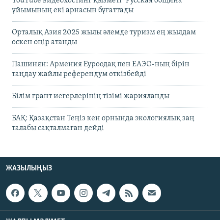
YouTube видеохостинг қызметі "Русская община"
ұйымының екі арнасын бұғаттады
Орталық Азия 2025 жылы әлемде туризм ең жылдам
өскен өңір атанды
Пашинян: Армения Еуроодақ пен ЕАЭО-ның бірін
таңдау жайлы референдум өткізбейді
Білім грант иегерлерінің тізімі жарияланды
БАҚ: Қазақстан Теңіз кен орнында экологиялық заң
талабы сақталмаған дейді
ЖАЗЫЛЫҢЫЗ