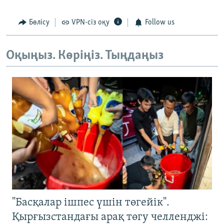
Бөлісу
VPN-сіз оқу
Follow us
Оқыңыз. Көріңіз. Тыңдаңыз
"Басқалар ішпес үшін төгейік".
Қырғызстандағы арақ төгу челленджі: