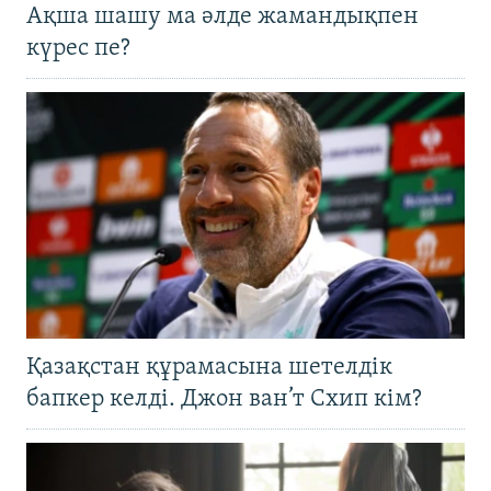
Ақша шашу ма әлде жамандықпен
күрес пе?
Қазақстан құрамасына шетелдік
бапкер келді. Джон ван’т Схип кім?