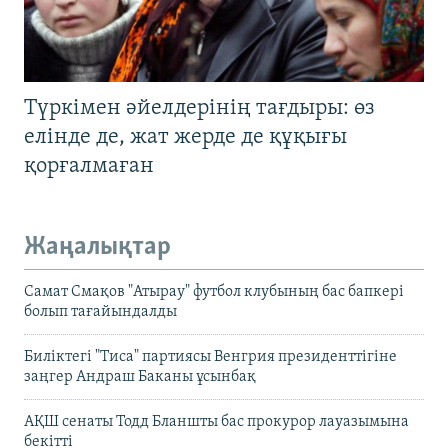
Түркімен әйелдерінің тағдыры: өз
елінде де, жат жерде де құқығы
қорғалмаған
Жаңалықтар
Самат Смақов "Атырау" футбол клубының бас бапкері
болып тағайындалды
Биліктегі "Тиса" партиясы Венгрия президенттігіне
заңгер Андраш Баканы ұсынбақ
АҚШ сенаты Тодд Бланшты бас прокурор лауазымына
бекітті