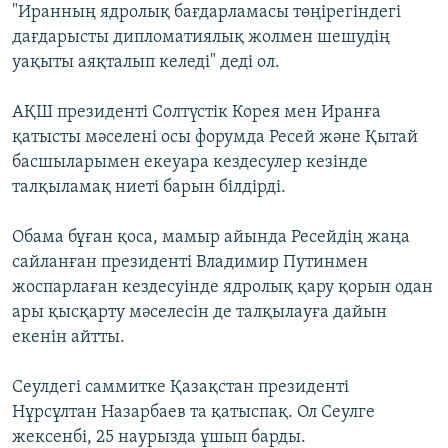
"Иранның ядролық бағдарламасы төңірегіндегі
дағдарысты дипломатиялық жолмен шешудің
уақыты аяқталып келеді" деді ол.
АҚШ президенті Солтүстік Корея мен Иранға
қатысты мәселені осы форумда Ресей және Қытай
басшыларымен екеуара кездесулер кезінде
талқыламақ ниеті барын білдірді.
Обама бұған қоса, мамыр айында Ресейдің жаңа
сайланған президенті Владимир Путинмен
жоспарлаған кездесуінде ядролық қару қорын одан
ары қысқарту мәселесін де талқылауға дайын
екенін айтты.
Сеулдегі саммитке Қазақстан президенті
Нұрсұлтан Назарбаев та қатыспақ. Ол Сеулге
жексенбі, 25 наурызда ұшып барды.