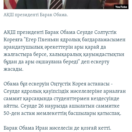
ЖАЗЫЛЫҢЫЗ
АҚШ президенті Барак Обама.
АҚШ президенті Барак Обама Сеулде Солтүстік
Басқа тілдерде
Кореяға "Егер Пхеньян ядролық бағдарламасымен
арандатушылық әрекеттерін ары қарай да
жалғастыра берсе, халықаралық қауымдастықтан
бұдан да ары оқшаулана береді" деп ескерту
жасады.
Обама бұл ескеруін Оңтүстік Корея астанасы -
Сеулде ядролық қауіпсіздік мәселелеріне арналған
саммит қарсаңында студенттермен кездесуінде
айтты. Сеулде 26 наурызда ашылатын саммитке
50-ден астам мемлекеттің басшылары қатыспақ.
Барак Обама Иран мәселесін де қозғай кетті.