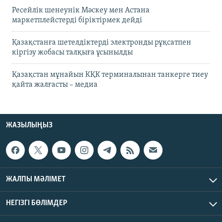
Ресейлік шенеунік Мәскеу мен Астана
маркетплейстерді біріктірмек дейді
Қазақстанға шетелдіктерді электронды рұқсатпен
кіргізу жобасы талқыға ұсынылды
Қазақстан мұнайын КҚК терминалынан танкерге тиеу
қайта жалғасты – медиа
ЖАЗЫЛЫҢЫЗ
ЖАЛПЫ МӘЛІМЕТ
НЕГІЗГІ БӨЛІМДЕР