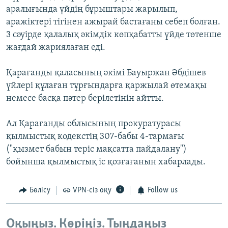
аралығында үйдің бұрыштары жарылып,
аражіктері тігінен ажырай бастағаны себеп болған.
3 сәуірде қалалық әкімдік көпқабатты үйде төтенше
жағдай жариялаған еді.
Қарағанды қаласының әкімі Бауыржан Әбдішев
үйлері құлаған тұрғындарға қаржылай өтемақы
немесе басқа пәтер берілетінін айтты.
Ал Қарағанды облысының прокуратурасы
қылмыстық кодекстің 307-бабы 4-тармағы
("қызмет бабын теріс мақсатта пайдалану")
бойынша қылмыстық іс қозғағанын хабарлады.
Бөлісу
VPN-сіз оқу
Follow us
Оқыңыз. Көріңіз. Тыңдаңыз