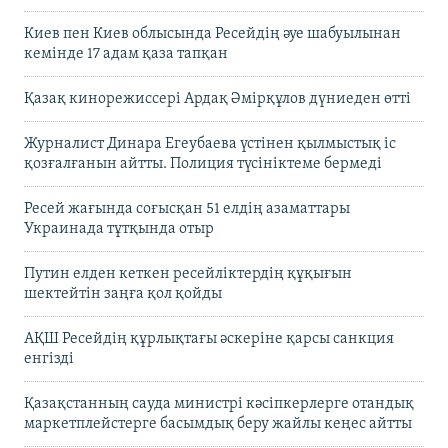
Киев пен Киев облысында Ресейдің әуе шабуылынан
кемінде 17 адам қаза тапқан
Қазақ кинорежиссері Ардақ Әмірқұлов дүниеден өтті
Журналист Динара Егеубаева үстінен қылмыстық іс
қозғалғанын айтты. Полиция түсініктеме бермеді
Ресей жағында соғысқан 51 елдің азаматтары
Украинада тұтқында отыр
Путин елден кеткен ресейліктердің құқығын
шектейтін заңға қол қойды
АҚШ Ресейдің құрлықтағы әскеріне қарсы санкция
енгізді
Қазақстанның сауда министрі кәсіпкерлерге отандық
маркетплейстерге басымдық беру жайлы кеңес айтты