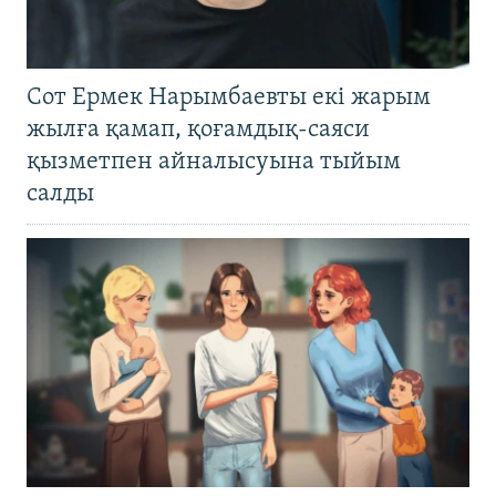
Сот Ермек Нарымбаевты екі жарым
жылға қамап, қоғамдық-саяси
қызметпен айналысуына тыйым
салды