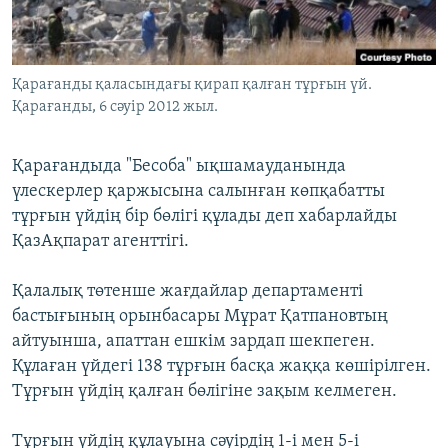
ЖАЗЫЛЫҢЫЗ
Қарағанды қаласындағы қирап қалған тұрғын үй.
Қарағанды, 6 сәуір 2012 жыл.
Басқа тілдерде
Қарағандыда "Бесоба" ықшамауданында
үлескерлер қаржысына салынған көпқабатты
тұрғын үйдің бір бөлігі құлады деп хабарлайды
ҚазАқпарат агенттігі.
Қалалық төтенше жағдайлар департаменті
бастығының орынбасары Мұрат Қатпановтың
айтуынша, апаттан ешкім зардап шекпеген.
Құлаған үйдегі 138 тұрғын басқа жаққа көшірілген.
Тұрғын үйдің қалған бөлігіне зақым келмеген.
Тұрғын үйдің құлауына сәуірдің 1-і мен 5-і