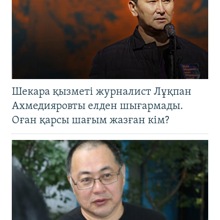
Шекара қызметі журналист Лұқпан
Ахмедияровты елден шығармады.
Оған қарсы шағым жазған кім?