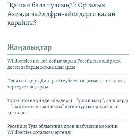
"Қашан бала туасың?": Орталық
Азияда чайлдфри-әйелдерге қалай
қарайды?
Жаңалықтар
Wildberries негізгі қоймаларын Ресейден көшірмек
деген хабарды жоққа шығарды
"Әділ сөз" қоры Динара Егеубаеваға қатысты істі ашық
тергеуге шақырды
Түркістан өңірінде әйелдерді – "ұрғашылар", әншілерді
– "шайтанның азаншысы" деген тұрғын ұсталып, іс
қозғалды
Ресейдің Тула облысында дрон шабуылынан кейін
Wildberries орталығы өртенді