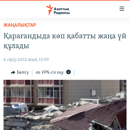
Accessibility
links
Skip
ЖАҢАЛЫҚТАР
to
ЖАҢАЛЫҚТАР
Қарағандыда көп қабатты жаңа үй
main
САЯСАТ
content
құлады
AZATTYQTV
Skip
to
6 сәуір 2012 жыл, 13:59
ҚАҢТАР ОҚИҒАСЫ
main
АДАМ ҚҰҚЫҚТАРЫ
Бөлісу
VPN-сіз оқу
Navigation
Skip
ӘЛЕУМЕТ
to
ӘЛЕМ
Search
АРНАЙЫ ЖОБАЛАР
Русский