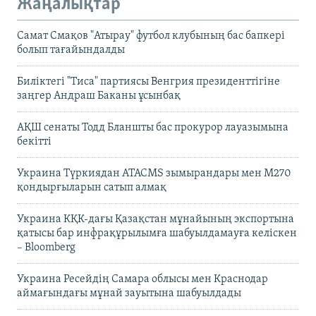
Жаңалықтар
Самат Смақов "Атырау" футбол клубының бас бапкері
болып тағайындалды
Биліктегі "Тиса" партиясы Венгрия президенттігіне
заңгер Андраш Баканы ұсынбақ
АҚШ сенаты Тодд Бланшты бас прокурор лауазымына
бекітті
Украина Түркиядан ATACMS зымырандары мен M270
қондырғыларын сатып алмақ
Украина КҚК-дағы Қазақстан мұнайының экспортына
қатысы бар инфрақұрылымға шабуылдамауға келіскен
– Bloomberg
Украина Ресейдің Самара облысы мен Краснодар
аймағындағы мұнай зауытына шабуылдады