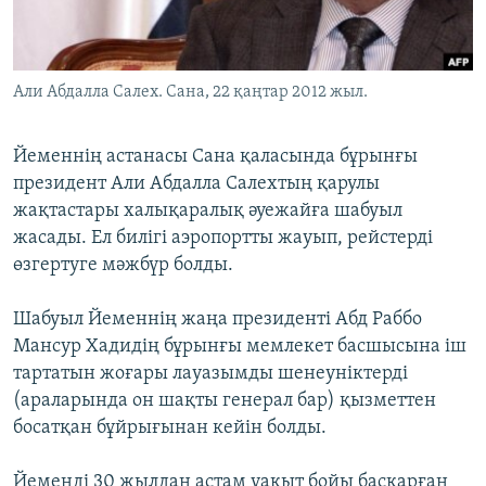
ЖАЗЫЛЫҢЫЗ
Али Абдалла Салех. Сана, 22 қаңтар 2012 жыл.
Басқа тілдерде
Йеменнің астанасы Сана қаласында бұрынғы
президент Али Абдалла Салехтың қарулы
жақтастары халықаралық әуежайға шабуыл
жасады. Ел билігі аэропортты жауып, рейстерді
өзгертуге мәжбүр болды.
Шабуыл Йеменнің жаңа президенті Абд Раббо
Мансур Хадидің бұрынғы мемлекет басшысына іш
тартатын жоғары лауазымды шенеуніктерді
(араларында он шақты генерал бар) қызметтен
босатқан бұйрығынан кейін болды.
Йеменді 30 жылдан астам уақыт бойы басқарған