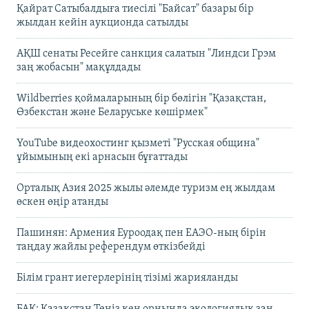
Қайрат Сатыбалдыға тиесілі "Байсат" базары бір
жылдан кейін аукционда сатылды
АҚШ сенаты Ресейге санкция салатын "Линдси Грэм
заң жобасын" мақұлдады
Wildberries қоймаларының бір бөлігін "Қазақстан,
Өзбекстан және Беларуське көшірмек"
YouTube видеохостинг қызметі "Русская община"
ұйымының екі арнасын бұғаттады
Орталық Азия 2025 жылы әлемде туризм ең жылдам
өскен өңір атанды
Пашинян: Армения Еуроодақ пен ЕАЭО-ның бірін
таңдау жайлы референдум өткізбейді
Білім грант иегерлерінің тізімі жарияланды
БАҚ: Қазақстан Теңіз кен орнында экологиялық заң