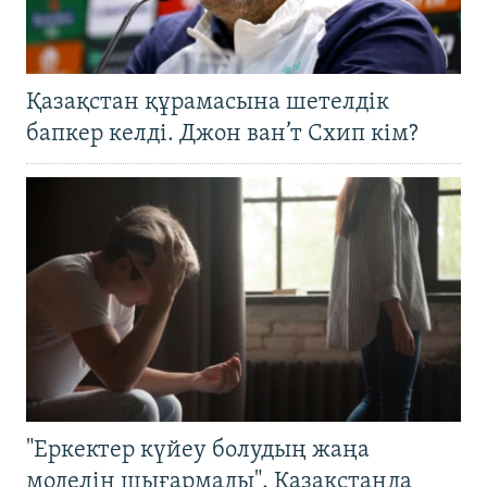
Қазақстан құрамасына шетелдік
бапкер келді. Джон ван’т Схип кім?
"Еркектер күйеу болудың жаңа
моделін шығармады". Қазақстанда