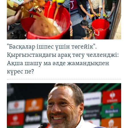
"Басқалар ішпес үшін төгейік".
Қырғызстандағы арақ төгу челленджі:
Ақша шашу ма әлде жамандықпен
күрес пе?