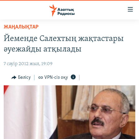
Accessibility
links
Skip
ЖАҢАЛЫҚТАР
to
ЖАҢАЛЫҚТАР
Йеменде Салехтың жақтастары
main
САЯСАТ
content
әуежайды атқылады
AZATTYQTV
Skip
to
7 сәуір 2012 жыл, 19:09
ҚАҢТАР ОҚИҒАСЫ
main
АДАМ ҚҰҚЫҚТАРЫ
Бөлісу
VPN-сіз оқу
Navigation
Skip
ӘЛЕУМЕТ
to
ӘЛЕМ
Search
АРНАЙЫ ЖОБАЛАР
Русский