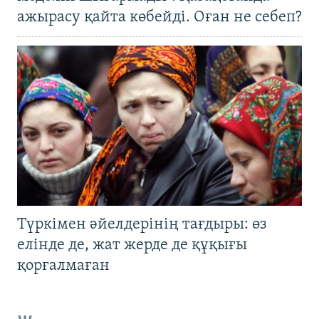
ажырасу қайта көбейді. Оған не себеп?
Түркімен әйелдерінің тағдыры: өз
елінде де, жат жерде де құқығы
қорғалмаған