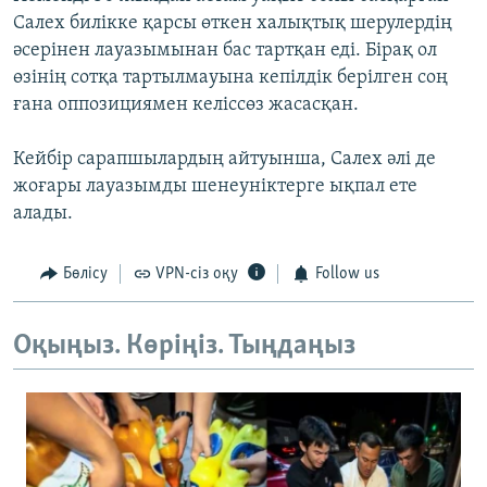
Салех билікке қарсы өткен халықтық шерулердің
әсерінен лауазымынан бас тартқан еді. Бірақ ол
өзінің сотқа тартылмауына кепілдік берілген соң
ғана оппозициямен келіссөз жасасқан.
Кейбір сарапшылардың айтуынша, Салех әлі де
жоғары лауазымды шенеуніктерге ықпал ете
алады.
Бөлісу
VPN-сіз оқу
Follow us
Оқыңыз. Көріңіз. Тыңдаңыз