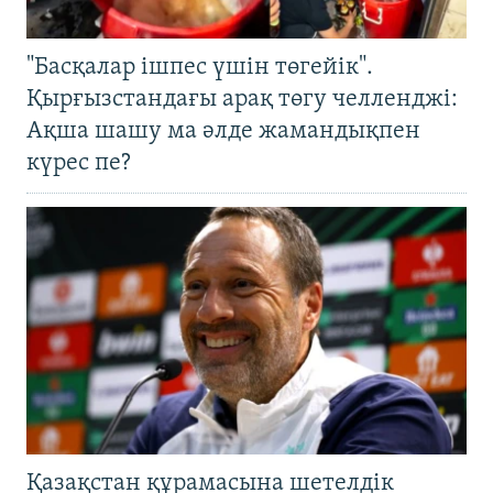
"Басқалар ішпес үшін төгейік".
Қырғызстандағы арақ төгу челленджі:
Ақша шашу ма әлде жамандықпен
күрес пе?
Қазақстан құрамасына шетелдік