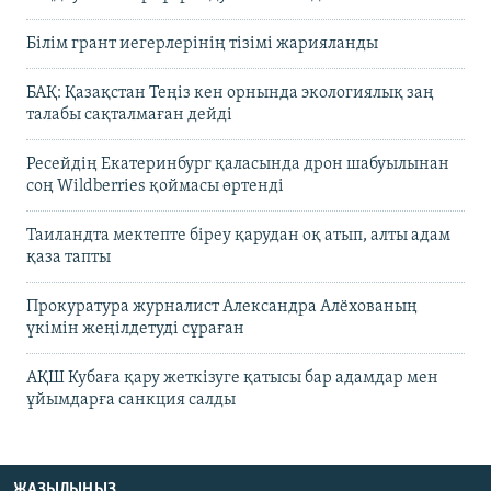
Білім грант иегерлерінің тізімі жарияланды
БАҚ: Қазақстан Теңіз кен орнында экологиялық заң
талабы сақталмаған дейді
Ресейдің Екатеринбург қаласында дрон шабуылынан
соң Wildberries қоймасы өртенді
Таиландта мектепте біреу қарудан оқ атып, алты адам
қаза тапты
Прокуратура журналист Александра Алёхованың
үкімін жеңілдетуді сұраған
АҚШ Кубаға қару жеткізуге қатысы бар адамдар мен
ұйымдарға санкция салды
ЖАЗЫЛЫҢЫЗ