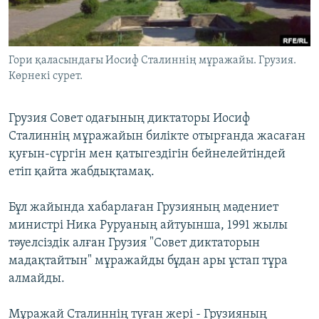
ЖАЗЫЛЫҢЫЗ
Гори қаласындағы Иосиф Сталиннің мұражайы. Грузия.
Көрнекі сурет.
Басқа тілдерде
Грузия Совет одағының диктаторы Иосиф
Сталиннің мұражайын билікте отырғанда жасаған
қуғын-сүргін мен қатыгездігін бейнелейтіндей
етіп қайта жабдықтамақ.
Бұл жайында хабарлаған Грузияның мәдениет
министрі Ника Руруаның айтуынша, 1991 жылы
тәуелсіздік алған Грузия "Совет диктаторын
мадақтайтын" мұражайды бұдан ары ұстап тұра
алмайды.
Мұражай Сталиннің туған жері - Грузияның