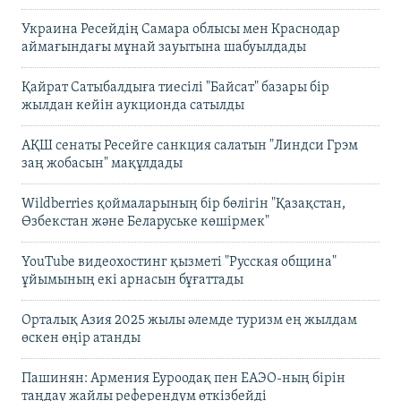
Украина Ресейдің Самара облысы мен Краснодар
аймағындағы мұнай зауытына шабуылдады
Қайрат Сатыбалдыға тиесілі "Байсат" базары бір
жылдан кейін аукционда сатылды
АҚШ сенаты Ресейге санкция салатын "Линдси Грэм
заң жобасын" мақұлдады
Wildberries қоймаларының бір бөлігін "Қазақстан,
Өзбекстан және Беларуське көшірмек"
YouTube видеохостинг қызметі "Русская община"
ұйымының екі арнасын бұғаттады
Орталық Азия 2025 жылы әлемде туризм ең жылдам
өскен өңір атанды
Пашинян: Армения Еуроодақ пен ЕАЭО-ның бірін
таңдау жайлы референдум өткізбейді