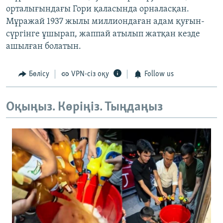
орталығындағы Гори қаласында орналасқан.
Мұражай 1937 жылы миллиондаған адам қуғын-
сүргінге ұшырап, жаппай атылып жатқан кезде
ашылған болатын.
Бөлісу
VPN-сіз оқу
Follow us
Оқыңыз. Көріңіз. Тыңдаңыз