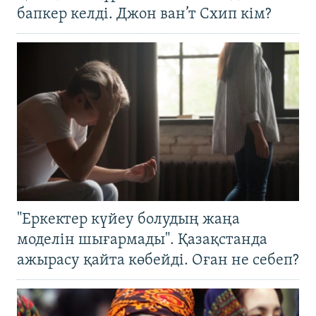
бапкер келді. Джон ван’т Схип кім?
"Еркектер күйеу болудың жаңа
моделін шығармады". Қазақстанда
ажырасу қайта көбейді. Оған не себеп?