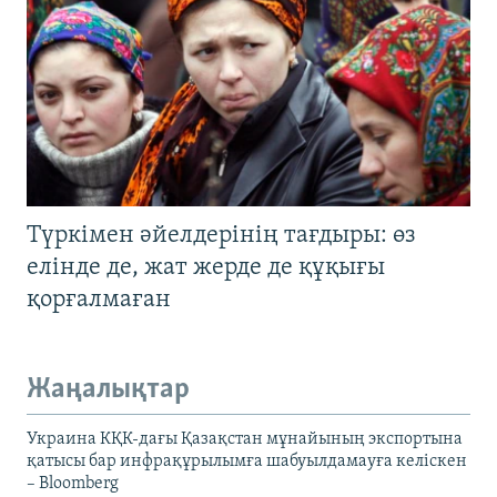
Түркімен әйелдерінің тағдыры: өз
елінде де, жат жерде де құқығы
қорғалмаған
Жаңалықтар
Украина КҚК-дағы Қазақстан мұнайының экспортына
қатысы бар инфрақұрылымға шабуылдамауға келіскен
– Bloomberg