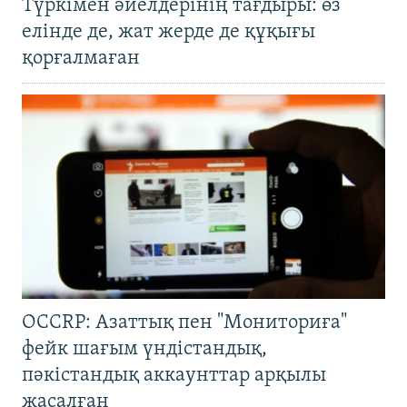
Түркімен әйелдерінің тағдыры: өз
елінде де, жат жерде де құқығы
қорғалмаған
OCCRP: Азаттық пен "Мониториға"
фейк шағым үндістандық,
пәкістандық аккаунттар арқылы
жасалған