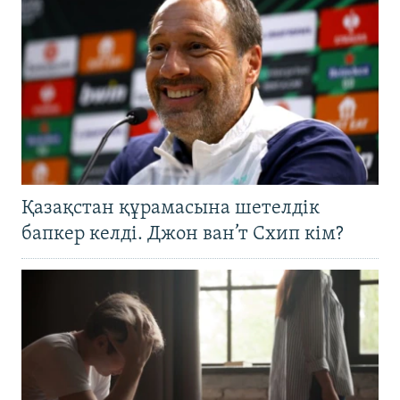
Қазақстан құрамасына шетелдік
бапкер келді. Джон ван’т Схип кім?