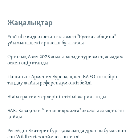
Жаңалықтар
YouTube видеохостинг қызметі "Русская община"
ұйымының екі арнасын бұғаттады
Орталық Азия 2025 жылы әлемде туризм ең жылдам
өскен өңір атанды
Пашинян: Армения Еуроодақ пен ЕАЭО-ның бірін
таңдау жайлы референдум өткізбейді
Білім грант иегерлерінің тізімі жарияланды
БАҚ: Қазақстан "Теңізшевройлға" экологиялық талап
қойды
Ресейдің Екатеринбург қаласында дрон шабуылынан
соң Wildberries қоймасы өртенді