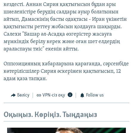
кездесті. Аннан Сирия қақтығысын бұдан ары
шиеленістіре берудің салдары ауыр болатынын
айтып, Дамаскінің басты одақтасы - Иран үкіметін
қақтығысты реттеу жобасын қолдауға шақырды.
Салехи "Башар әл-Асадқа өзгерістер жасауға
мүмкіндік берілу керек және оған шет елдердің
араласпауы тиіс" екенін айтты.
Оппозицияның хабарларына қарағанда, сәрсенбіде
көтерілісшілер Сирия әскерімен қақтығысып, 12
адам қаза тапқан.
Бөлісу
VPN-сіз оқу
Follow us
Оқыңыз. Көріңіз. Тыңдаңыз