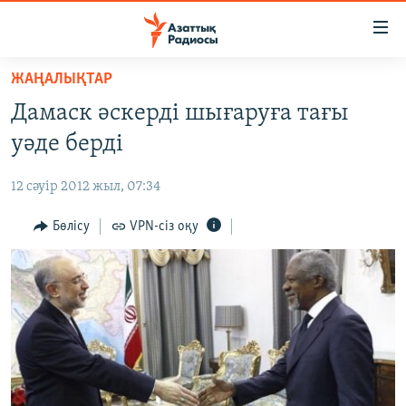
Accessibility
links
Skip
ЖАҢАЛЫҚТАР
to
ЖАҢАЛЫҚТАР
Дамаск әскерді шығаруға тағы
main
САЯСАТ
content
уәде берді
AZATTYQTV
Skip
to
12 сәуір 2012 жыл, 07:34
ҚАҢТАР ОҚИҒАСЫ
main
АДАМ ҚҰҚЫҚТАРЫ
Бөлісу
VPN-сіз оқу
Navigation
Skip
ӘЛЕУМЕТ
to
ӘЛЕМ
Search
АРНАЙЫ ЖОБАЛАР
Русский