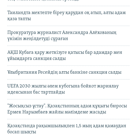
Таиландта мектепте біреу қарудан оқ атып, алты адам
қаза тапты
Прокуратура журналист Александра Алёхованың
үкімін жеңілдетуді сұраған
АҚШ Кубаға қару жеткізуге қатысы бар адамдар мен
ұйымдарға санкция салды
Ұлыбритания Ресейдің алты банкіне санкция салды
UEFA 2030 жылғы әлем кубогына бойкот жариялау
идеясынан бас тартпайды
"Жосықсыз ұстау". Қазақстанның адам құқығы бюросы
Ермек Нарымбаев жайлы мәлімдеме жасады
Қазақстанда рақымшылықпен 1,5 мың адам қамаудан
босап шықты