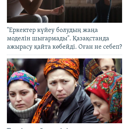
"Еркектер күйеу болудың жаңа
моделін шығармады". Қазақстанда
ажырасу қайта көбейді. Оған не себеп?