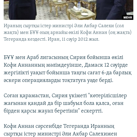
ЖАЗЫЛЫҢЫЗ
Ираның сыртқы істер министрі Әли Акбар Салехи (сол
жақта) мен БҰҰ-ның арнайы өкілі Кофи Аннан (оң жақта)
Басқа тілдерде
Тегеранда кездесті. Иран, 11 сәуір 2012 жыл.
БҰҰ мен Араб лигасының Сирия бойынша өкілі
Кофи Аннанның мәлімдеуінше, Дамаск 12 сәуірде
жергілікті уақыт бойынша таңғы сағат 6-да барлық
әскери операцияларды тоқтатуға уәде берді.
Соған қарамастан, Сирия үкіметі "көтерілісшілер
жағынан қандай да бір шабуыл бола қалса, оған
бірден қарсы жауап беретінін" ескертті.
Кофи Аннан сәрсенбіде Тегеранда Иранның
сыртқы істер министрі Әли Акбар Салехимен