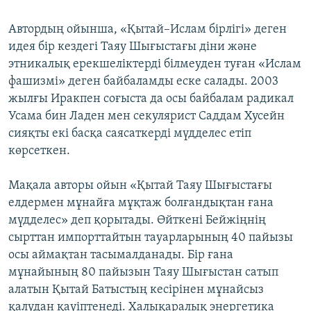
Автордың ойынша, «Қытай–Ислам бірлігі» деген
идея бір кездегі Таяу Шығыстағы діни және
этникалық ерекшеліктерді білмеуден туған «Ислам
фашизмі» деген байбаламды еске салады. 2003
жылғы Иракпен соғыста да осы байбалам радикал
Усама бин Ладен мен секулярист Саддам Хусейн
сияқты екі басқа саясаткерді мүдделес етіп
көрсеткен.
Мақала авторы ойын «Қытай Таяу Шығыстағы
елдермен мұнайға мұқтаж болғандықтан ғана
мүдделес» деп қорытады. Өйткені Бейжіңнің
сырттан импорттайтын тауарларының 40 пайызы
осы аймақтан тасымалданады. Бір ғана
мұнайының 80 пайызын Таяу Шығыстан сатып
алатын Қытай Батыстың кесірінен мұнайсыз
қалудан қауіптенеді. Халықаралық энергетика