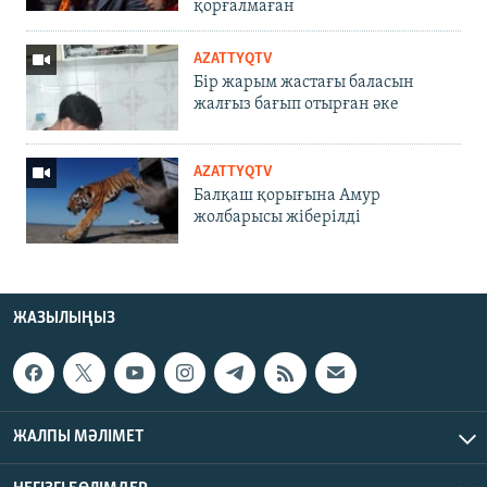
қорғалмаған
AZATTYQTV
Бір жарым жастағы баласын
жалғыз бағып отырған әке
AZATTYQTV
Балқаш қорығына Амур
жолбарысы жіберілді
ЖАЗЫЛЫҢЫЗ
ЖАЛПЫ МӘЛІМЕТ