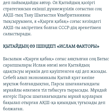
деп пайымдайды автор. Ол Қытайдың қазіргі
стратегиясын екінші дүниежүзілік соғыстан соң
АҚШ-тың Таяу Шығыстан Ұлыбританияны
тықсыруымен, я «Қырғи қабақ» соғыс кезіндегі
АҚШ-ты әлсіретпек болған СССР-дің әрекетімен
салыстырады.
ҚЫТАЙДЫҢ ӨЗ ІШІНДЕГІ «ИСЛАМ ФАКТОРЫ»
Басылым «Қырғи қабақ» соғыс аяқталған соң Батыс
сарапшылары Ислам әлемі мен Қытайдың
одақтасуы мүмкін деп қауіптенген еді деп жазады.
Себебі алып экономикалы Қытай қуат көзіне
мұқтаж болғандықтан, Парсы шығанағындағы
мұнайлы өлкемен тіл табысуға тырысады. Мұндай
өзгеріс Парсы шығанағындағы мұнай қорларын
бақылап отырған АҚШ-қа қиындық туғызады деп
болжаған.