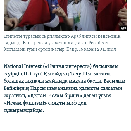
ЖАЗЫЛЫҢЫЗ
Басқа тілдерде
Египетте тұратын сириялықтар Араб лигасы кеңсесінің
алдында Башар Асад үкіметін жақтаған Ресей мен
Қытайдың туын өртеп жатыр. Каир, 16 қазан 2011 жыл
National Interest («Нэшнл интерест») басылымы
сәуірдің 11-і күні Қытайдың Таяу Шығыстағы
болашақ ықпалы жайында мақала басты. Басылым
Бейжіңнің Парсы шығанағына қатысты саясатын
сараптап, «Қытай-Ислам бірлігі» деген ұғым
«Ислам фашизмі» сияқты миф деп
тұжырымдайды.