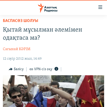
Accessibility
links
Skip
БАСПАСӨЗ ШОЛУЫ
to
ЖАҢАЛЫҚТАР
Қытай мұсылман әлемімен
main
САЯСАТ
content
одақтаса ма?
AZATTYQTV
Skip
to
Сағынай КӘРІМ
ҚАҢТАР ОҚИҒАСЫ
main
12 сәуір 2012 жыл, 14:49
АДАМ ҚҰҚЫҚТАРЫ
Navigation
Skip
ӘЛЕУМЕТ
Бөлісу
VPN-сіз оқу
to
ӘЛЕМ
Search
АРНАЙЫ ЖОБАЛАР
Русский