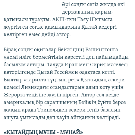
Әрі соңғы сегіз жылда екі
державаның қарым-
қатынасы тұрақты. АҚШ-тың Таяу Шығыста
жүргізген соғыс қимылдарына Қытай кедергі
келтірген емес дейді автор.
Бірақ соңғы оқиғалар Бейжіңнің Вашингтонға
үнемі иліге бермейтінін көрсетті деп пайымдайды
басылым авторы. Таяуда Иран мен Сирия мәселесі
көтерілгенде Қытай Ресеймен одақтаса кетті.
Былтыр «тарихта тұңғыш рет» Қытайдың әскери
кемесі Ливиядағы отандастарын алып кету үшін
Жерорта теңізіне жүзіп кірген. Автор сол кезде
америкалық бір сарапшының Бейжің бүйте берсе
жақын арада Триполиден әскери теңіз базасын
ашуға ұмтылады деп қауіп айтқанын келтіреді.
«ҚЫТАЙДЫҢ МҰҢЫ - МҰНАЙ»