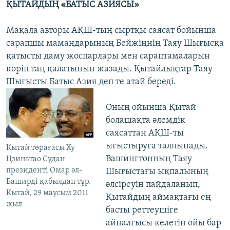
ҚЫТАЙДЫҢ «БАТЫС АЗИЯСЫ»
Мақала авторы АҚШ-тың сыртқы саясат бойынша
сарапшы мамандарының Бейжіңнің Таяу Шығысқа
қатысты даму жоспарлары мен сараптамаларын
көріп таң қалатынын жазады. Қытайлықтар Таяу
Шығысты Батыс Азия деп те атай береді.
Оның ойынша Қытай
болашақта әлемдік
саясаттан АҚШ-ты
ығыстыруға талпынады.
Қытай төрағасы Ху
Вашингтонның Таяу
Цзиньтао Судан
президенті Омар әл-
Шығыстағы ықпалының
Баширді қабылдап тұр.
әлсіреуін пайдаланып,
Қытай, 29 маусым 2011
Қытайдың аймақтағы ең
жыл
басты реттеушіге
айналғысы келетін ойы бар