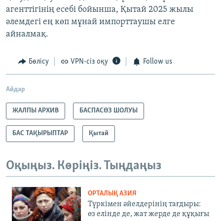
агенттігінің есебі бойынша, Қытай 2025 жылы
әлемдегі ең көп мұнай импорттаушы елге
айналмақ.
Бөлісу
VPN-сіз оқу
Follow us
Айдар
ЖАЛПЫ АРХИВ
БАСПАСӨЗ ШОЛУЫ
БАС ТАҚЫРЫПТАР
Қытай
Оқыңыз. Көріңіз. Тыңдаңыз
ОРТАЛЫҚ АЗИЯ
Түркімен әйелдерінің тағдыры:
өз елінде де, жат жерде де құқығы