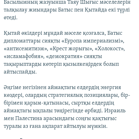
Басылымның жазуынша Таяу Шығыс мәселелерін
талқылау жиындары Батыс пен Қытайда екі түрлі
өтеді.
Қытай өкілдері мұндай мәселе қозғалса, Батыс
дипломаттары сияқты «Еуропа империализмі»,
«антисемитизм», «Крест жорығы», «Холокост»,
«исламафобия», «демократия» сияқты
тақырыптарды көтеріп қызылкеңірдек болып
айтыспайды.
Әңгіме негізінен аймақтағы елдердің энергия
көздері, олардың стратегиялық позициялары, бір-
бірімен қарым-қатынасы, сыртқы елдердің
аймақтағы ықпалы төңірегінде өрбиді. Израиль
мен Палестина арасындағы соңғы қақтығыс
туралы аз ғана ақпарат айтылуы мүмкін.