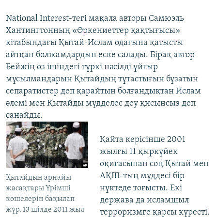
National Interest-тегі мақала авторы Самюэль
Хантингтонның «Өркениеттер қақтығысы»
кітабындағы Қытай-Ислам одағына қатысты
айтқан болжамдардын еске салады. Бірақ автор
Бейжің өз ішіндегі түркі нәсілді ұйғыр
мұсылмандарын Қытайдың тұтастығын бұзатын
сепаратистер деп қарайтын болғандықтан Ислам
әлемі мен Қытайды мүдделес деу қисынсыз деп
санайды.
Қайта керісінше 2001
жылғы 11 қыркүйек
оқиғасынан соң Қытай мен
АҚШ-тың мүддесі бір
Қытайдың арнайы
нүктеде тоғысты. Екі
жасақтары Үрімші
көшелерін бақылап
держава да исламшыл
жүр. 13 шілде 2011 жыл
терроризмге қарсы күресті.