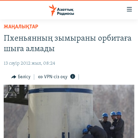
Accessibility
links
Skip
ЖАҢАЛЫҚТАР
to
ЖАҢАЛЫҚТАР
Пхеньянның зымыраны орбитаға
main
САЯСАТ
content
шыға алмады
AZATTYQTV
Skip
to
13 сәуір 2012 жыл, 08:24
ҚАҢТАР ОҚИҒАСЫ
main
АДАМ ҚҰҚЫҚТАРЫ
Бөлісу
VPN-сіз оқу
Navigation
Skip
ӘЛЕУМЕТ
to
ӘЛЕМ
Search
АРНАЙЫ ЖОБАЛАР
Русский