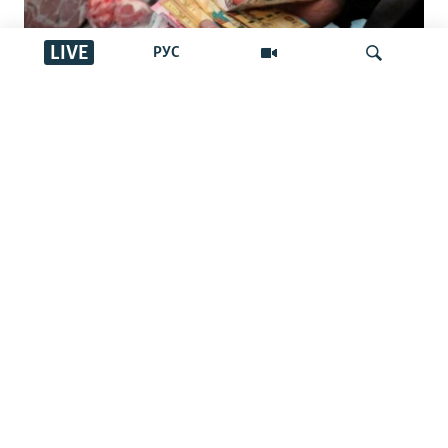
LIVE
РУС
Зейнетақы қорын инфляциядан қорғау
кепілдігі жойылмақ: билік мұны
İздеу
қалай түсіндіреді, салдары қандай?