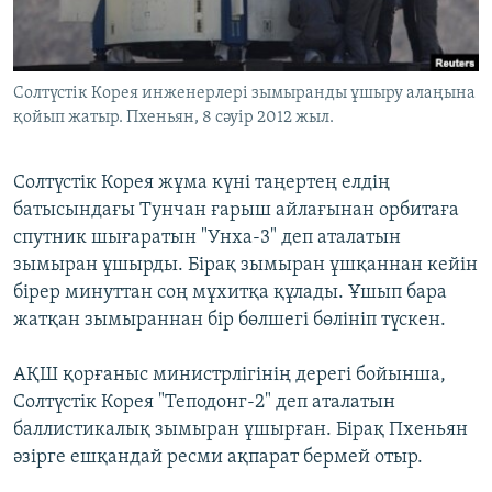
ЖАЗЫЛЫҢЫЗ
Солтүстік Корея инженерлері зымыранды ұшыру алаңына
қойып жатыр. Пхеньян, 8 сәуір 2012 жыл.
Басқа тілдерде
Солтүстік Корея жұма күні таңертең елдің
батысындағы Тунчан ғарыш айлағынан орбитаға
спутник шығаратын "Унха-3" деп аталатын
зымыран ұшырды. Бірақ зымыран ұшқаннан кейін
бірер минуттан соң мұхитқа құлады. Ұшып бара
жатқан зымыраннан бір бөлшегі бөлініп түскен.
АҚШ қорғаныс министрлігінің дерегі бойынша,
Солтүстік Корея "Теподонг-2" деп аталатын
баллистикалық зымыран ұшырған. Бірақ Пхеньян
әзірге ешқандай ресми ақпарат бермей отыр.