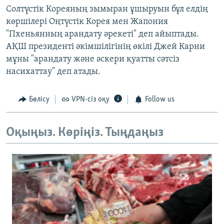
Солтүстік Кореяның зымыран ұшыруын бұл елдің
көршілері Оңтүстік Корея мен Жапония
"Пхеньянның арандату әрекеті" деп айыптады.
АҚШ президенті әкімшілігінің өкілі Джей Карни
мұны "арандату және әскери қуатты сәтсіз
насихаттау" деп атады.
Бөлісу
VPN-сіз оқу
Follow us
Оқыңыз. Көріңіз. Тыңдаңыз