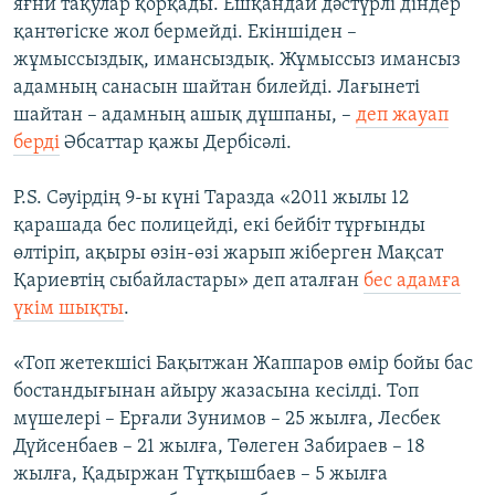
яғни тақулар қорқады. Ешқандай дәстүрлі діндер
қантөгіске жол бермейді. Екіншіден –
жұмыссыздық, имансыздық. Жұмыссыз имансыз
адамның санасын шайтан билейді. Лағынеті
шайтан – адамның ашық дұшпаны, –
деп жауап
берді
Әбсаттар қажы Дербісәлі.
P.S. Сәуірдің 9-ы күні Таразда «2011 жылы 12
қарашада бес полицейді, екі бейбіт тұрғынды
өлтіріп, ақыры өзін-өзі жарып жіберген Мақсат
Қариевтің сыбайластары» деп аталған
бес адамға
үкім шықты
.
«Топ жетекшісі Бақытжан Жаппаров өмір бойы бас
бостандығынан айыру жазасына кесілді. Топ
мүшелері – Ерғали Зунимов – 25 жылға, Лесбек
Дүйсенбаев – 21 жылға, Төлеген Забираев – 18
жылға, Қадыржан Тұтқышбаев – 5 жылға