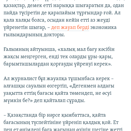
қазақтар, демек етті нарыққа шығаратын да, одан
пайда түсіретін де қарапайым тұрғындар ғой. Ал
қала халқы болса, осыдан кейін етті аз жеуді
үйренетін шығар, –
деп жауап берді
экономика
ғылымдарының докторы.
Ғалымның айтуынша, «халық мал бағу кәсібін
жақсы меңгерген, енді тек оларды ұры-қары,
барымташылардан қорғауды үйренуі керек».
Ал журналист бұл жауапқа тұшынбаса керек –
алғашқы сауалын өзгертіп, «Дегенмен алдағы
уақытта еттің бағасы қайта төмендеп, не өсуі
мүмкін бе?» деп қайталап сұрады.
– Қазақстанда бір нәрсе қымбаттаса, қайта
бағасының түспейтініне үйреніп қалдық қой. Ет
пен ет өнімдері баға жағынан өзінің шегіне жетті