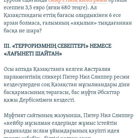
Еуропа Одағында
сиыр етінің килограмы
орташа
есеппен 3,5 евро (яғни 680 теңге). Ал
Қазақстандағы еттің бағасы олардыкінен 6 есе
арзан болмаса, ғалымның «ақылын» тыңдағаннан
басқа не шара?
ІІІ. «ТЕРРОРИЗМНІҢ СЕБЕПТЕРІ» НЕМЕСЕ
«ЛАҒЫНЕТІ ШАЙТАН»
Осы аптада Қазақстанға келген Австралия
парламентінің спикері Питер Нил Слиппер ресми
кездесулерден соң Қазақстан мұсылмандары діни
басқармасының төрағасы, бас мүфти Әбсаттар
қажы Дербісәлімен кездесті.
Мүфтият сайтының жазуынша, Питер Нил Слиппер
«кейбір мұсылман елдерінде жұмыс істейтін
радикалды ислам ұйымдарының қауіпті идея