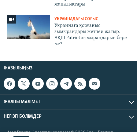
жаңалықтары
УКРАИНАДАҒЫ СОҒЫС
Украинаға қорғаныс
зымырандары жетпей жатыр.
АҚШ Patriot зымырандарын бере
ме?
ЖАЗЫЛЫҢЫЗ
ЖАЛПЫ МӘЛІМЕТ
НЕГІЗГІ БӨЛІМДЕР
Азат Еуропа / Азаттық радиосы © 2026, Inc. | Барлық