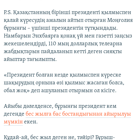
P.S. Қазақстанның бірінші президенті қылмыспен
қалай күресудің амалын айтып отырған Моңғолия
бұрынғы – үшінші президентін тұтқындады.
Намбарын Энхбаярға қонақ үй мен газетті заңсыз
жекешелендірді, 110 мың долларлық телеарна
жабдықтарын пайдаланып кетті деген сияқты
айыптар тағылыпты.
«Президент болған кезде қылмыспен күреске
шақырудың орнына өзі қылмыс жасаған болса,
обал жоқ» деп ашуланып отырмын ол кісіге.
Айыбы дәлелденсе, бұрынғы президент кем
дегенде
бес жылға бас бостандығынан айырылуы
мүмкін
екен.
Құдай-ай, бес жыл деген не, тәйірі? Бұрыш-