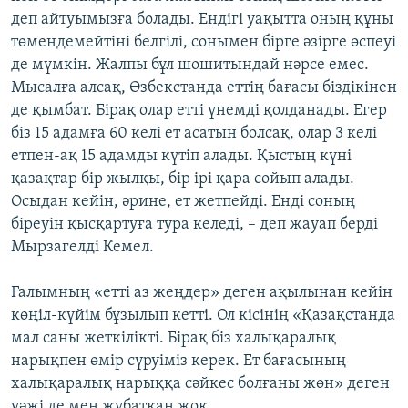
деп айтуымызға болады. Ендігі уақытта оның құны
төмендемейтіні белгілі, сонымен бірге әзірге өспеуі
де мүмкін. Жалпы бұл шошитындай нәрсе емес.
Мысалға алсақ, Өзбекстанда еттің бағасы біздікінен
де қымбат. Бірақ олар етті үнемді қолданады. Егер
біз 15 адамға 60 келі ет асатын болсақ, олар 3 келі
етпен-ақ 15 адамды күтіп алады. Қыстың күні
қазақтар бір жылқы, бір ірі қара сойып алады.
Осыдан кейін, әрине, ет жетпейді. Енді соның
біреуін қысқартуға тура келеді, – деп жауап берді
Мырзагелді Кемел.
Ғалымның «етті аз жеңдер» деген ақылынан кейін
көңіл-күйім бұзылып кетті. Ол кісінің «Қазақстанда
мал саны жеткілікті. Бірақ біз халықаралық
нарықпен өмір сүруіміз керек. Ет бағасының
халықаралық нарыққа сәйкес болғаны жөн» деген
уәжі де мен жұбатқан жоқ.