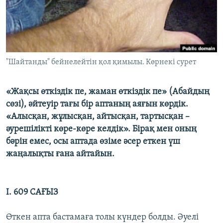
ЖАЗЫЛЫҢЫЗ
Басқа тілдерде
"Шайтанды" бейнелейтін қол қимылы. Көрнекі сурет
«Жақсы өткіздік пе, жаман өткіздік пе» (Абайдың
сөзі), әйтеуір тағы бір аптаның аяғын көрдік.
«Алысқан, жұлысқан, айтысқан, тартысқан –
әурешілікті көре-көре келдік». Бірақ мен оның
бәрін емес, осы аптада өзіме әсер еткен үш
жаңалықты ғана айтайын.
І. 609 САҒЫЗ
Өткен апта бастамаға толы күндер болды. Әуелі