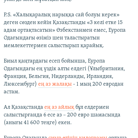
P.S. «Халықаралық нарыққа сай болуы керек»
деген сөзден кейін Қазақстанды «3 келі етке 15
адам ортақтасатын» Өзбекстанмен емес, Еуропа
Одағындағы өзіміз шен таластыратын
мемлекеттермен салыстырып қарайық.
Биыл қаңтардағы есеп бойынша, Еуропа
Одағындағы ең үздік алты елдегі (Ұлыбритания,
Франция, Бельгия, Нидерланды, Ирландия,
Люксембург)
ең аз жалақы
- 1 мың 200 евродан
астам.
Ал Қазақстанда
ең аз айлық
бұл елдермен
салыстырғанда 6 есе аз – 200 евро шамасында
(анығы 41 600 теңге) екен.