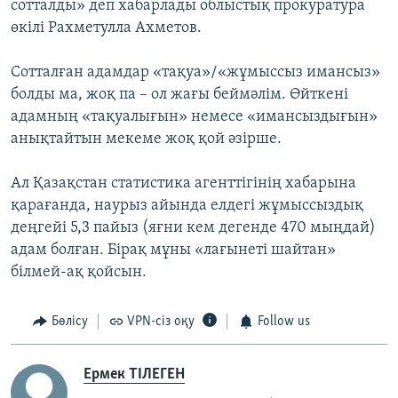
сотталды» деп хабарлады облыстық прокуратура
өкілі Рахметулла Ахметов.
Сотталған адамдар «тақуа»/«жұмыссыз имансыз»
болды ма, жоқ па – ол жағы беймәлім. Өйткені
адамның «тақуалығын» немесе «имансыздығын»
анықтайтын мекеме жоқ қой әзірше.
Ал Қазақстан статистика агенттігінің хабарына
қарағанда, наурыз айында елдегі жұмыссыздық
деңгейі 5,3 пайыз (яғни кем дегенде 470 мыңдай)
адам болған. Бірақ мұны «лағынеті шайтан»
білмей-ақ қойсын.
Бөлісу
VPN-сіз оқу
Follow us
Ермек ТІЛЕГЕН