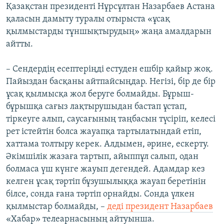
Қазақстан президенті Нұрсұлтан Назарбаев Астана
қаласын дамыту туралы отырыста «ұсақ
қылмыстарды тұншықтырудың» жаңа амалдарын
айтты.
– Сендердің есептеріңді естуден ешбір қайыр жоқ.
Пайыздан басқаны айтпайсыңдар. Негізі, бір де бір
ұсақ қылмысқа жол беруге болмайды. Бұрыш-
бұрышқа сағыз лақтырушыдан бастап ұстап,
тіркеуге алып, саусағының таңбасын түсіріп, келесі
рет істейтін болса жауапқа тартылатындай етіп,
хаттама толтыру керек. Алдымен, әрине, ескерту.
Әкімшілік жазаға тартып, айыппұл салып, одан
болмаса үш күнге жауып дегендей. Адамдар кез
келген ұсақ тәртіп бұзушылыққа жауап беретінін
білсе, сонда ғана тәртіп орнайды. Сонда үлкен
қылмыстар болмайды, –
деді президент Назарбаев
«Хабар» телеарнасының айтуынша.