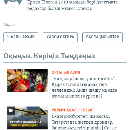
Ермек Тілеген 2010 жылдан бері Азаттықта
редактор болып жұмыс істейді.
Айдар
ЖАЛПЫ АРХИВ
САЯСИ САТИРА
БАС ТАҚЫРЫПТАР
Оқыңыз. Көріңіз. Тыңдаңыз
ОРТАЛЫҚ АЗИЯ
"Басқалар ішпес үшін төгейік".
Қырғызстандағы арақ төгу
челленджі: Ақша шашу ма әлде
жамандықпен күрес пе?
УКРАИНАДАҒЫ СОҒЫС
Екатеринбургтегі жарылыс,
Татарстанға жеткен дрондар,
Запорожьедегі тіршілік | Cоғыс