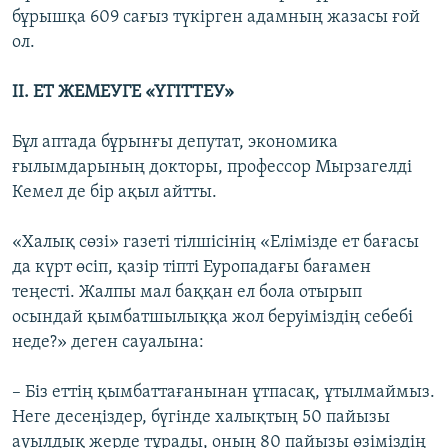
бұрышқа 609 сағыз түкірген адамның жазасы ғой
ол.
ІІ. ЕТ ЖЕМЕУГЕ «ҮГІТТЕУ»
Бұл аптада бұрынғы депутат, экономика
ғылымдарының докторы, профессор Мырзагелді
Кемел де бір ақыл айтты.
«Халық сөзі» газеті тілшісінің «Елімізде ет бағасы
да күрт өсіп, қазір тіпті Еуропадағы бағамен
теңесті. Жалпы мал баққан ел бола отырып
осындай қымбатшылыққа жол беруіміздің себебі
неде?» деген сауалына:
– Біз еттің қымбаттағанынан ұтпасақ, ұтылмаймыз.
Неге десеңіздер, бүгінде халықтың 50 пайызы
ауылдық жерде тұрады, оның 80 пайызы өзіміздің