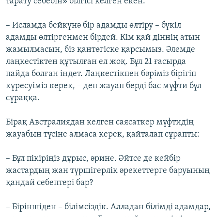
тарату себебін» білгісі келген екен.
– Исламда бейкүнә бір адамды өлтіру – бүкіл
адамды өлтіргенмен бірдей. Кім қай діннің атын
жамылмасын, біз қантөгіске қарсымыз. Әлемде
лаңкестіктен құтылған ел жоқ. Бұл 21 ғасырда
пайда болған індет. Лаңкестікпен бәріміз бірігіп
күресуіміз керек, – деп жауап берді бас мүфти бұл
сұраққа.
Бірақ Австралиядан келген саясаткер мүфтидің
жауабын түсіне алмаса керек, қайталап сұрапты:
– Бұл пікіріңіз дұрыс, әрине. Әйтсе де кейбір
жастардың жан түршігерлік әрекеттерге баруының
қандай себептері бар?
– Біріншіден – білімсіздік. Алладан білімді адамдар,