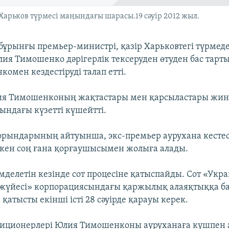
ьков түрмесі маңындағы шарасы.19 сәуір 2012 жыл.
ұрынғы премьер-министрі, қазір Харьковтегі түрмед
лия Тимошенко дәрігерлік тексеруден өтуден бас тарт
комен кездестіруді талап етті.
я Тимошенконың жақтастары мен қарсыластары жин
ындағы күзетті күшейтті.
орындарының айтуынша, экс-премьер аурухана кестес
ткен соң ғана қорғаушысымен жолыға алады.
делетін кезінде сот процесіне қатыспайды. Сот «Ук
т жүйесі» корпорациясындағы қаржылық алаяқтыққа б
атысты екінші істі 28 сәуірде қарауы керек.
зиционерлері Юлия Тимошенконы ауруханаға күшпен 