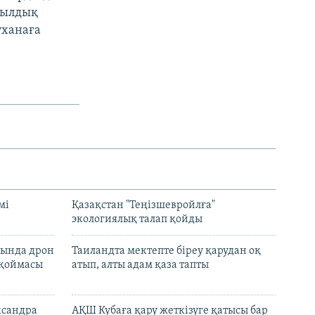
 жылдық
уханаға
мі
Қазақстан "Теңізшевройлға"
экологиялық талап қойды
сында дрон
Таиландта мектепте біреу қарудан оқ
 қоймасы
атып, алты адам қаза тапты
ксандра
АҚШ Кубаға қару жеткізуге қатысы бар