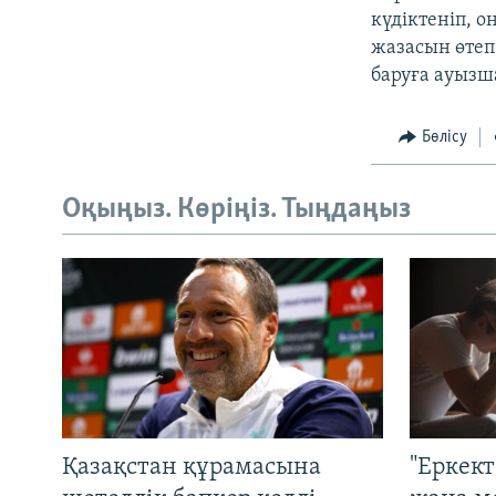
күдіктеніп, о
жазасын өтеп
баруға ауызша
Бөлісу
Оқыңыз. Көріңіз. Тыңдаңыз
Қазақстан құрамасына
"Еркек