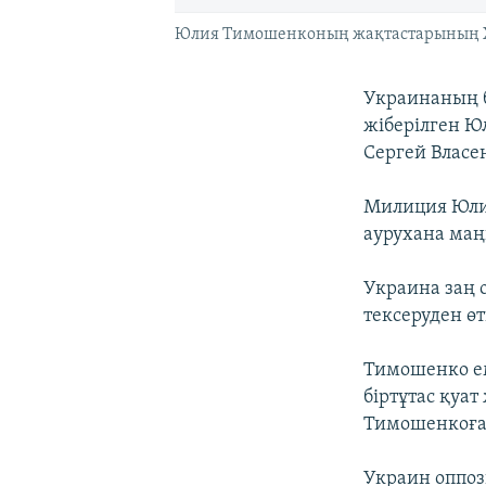
Юлия Тимошенконың жақтастарының Хар
Украинаның б
жіберілген Ю
Сергей Власен
Милиция Юли
аурухана маң
Украина заң 
тексеруден ө
Тимошенко ем
біртұтас қуа
Тимошенкоға қ
Украин оппо