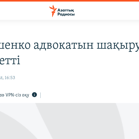
енко адвокатын шақыр
етті
л, 16:53
VPN-сіз оқу