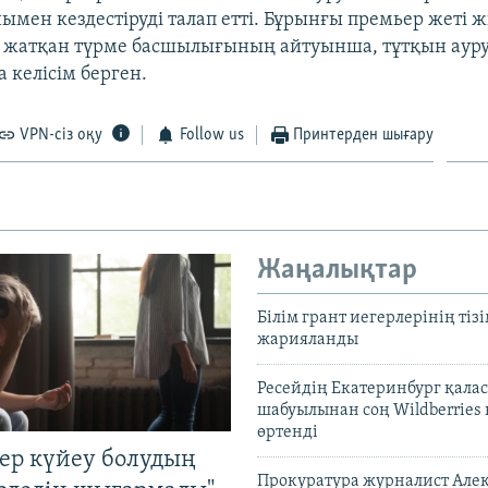
нымен кездестіруді талап етті. Бұрынғы премьер жеті
 жатқан түрме басшылығының айтуынша, тұтқын аур
 келісім берген.
VPN-сіз оқу
Follow us
Принтерден шығару
Жаңалықтар
Білім грант иегерлерінің тізі
жарияланды
Ресейдің Екатеринбург қала
шабуылынан соң Wildberries
өртенді
тер күйеу болудың
Прокуратура журналист Але