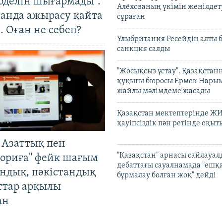
оделін шығармады".
Алёхованың үкімін жеңілдет
танда ажырасу қайта
сұраған
. Оған не себеп?
Ұлыбритания Ресейдің алты 
санкция салды
"Жосықсыз ұстау". Қазақста
құқығы бюросы Ермек Нары
жайлы мәлімдеме жасады
Қазақстан мектептерінде Ж
қауіпсіздік пән ретінде оқы
 Азаттық пен
"Қазақстан" арнасы сайлауа
ориға" фейк шағым
дебаттағы сауалнамада "ешқ
андық, пәкістандық
бұрмалау болған жоқ" дейді
ттар арқылы
ан