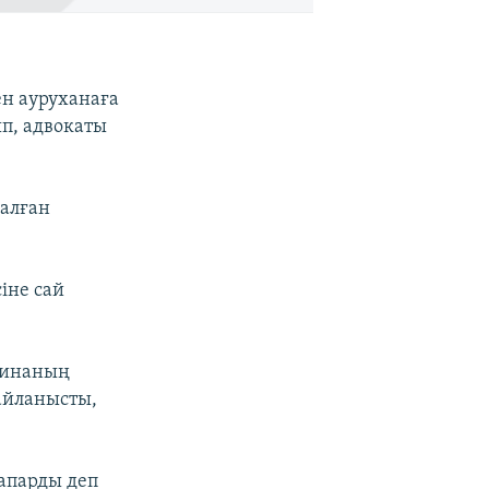
ен ауруханаға
ып, адвокаты
алған
іне сай
раинаның
айланысты,
апарды деп