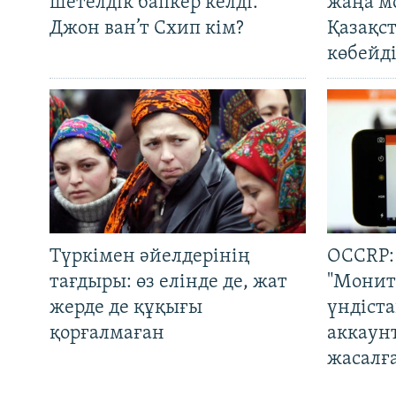
шетелдік бапкер келді.
жаңа м
Джон ван’т Схип кім?
Қазақс
көбейді
Түркімен әйелдерінің
OCCRP:
тағдыры: өз елінде де, жат
"Монит
жерде де құқығы
үндіст
қорғалмаған
аккаун
жасалғ