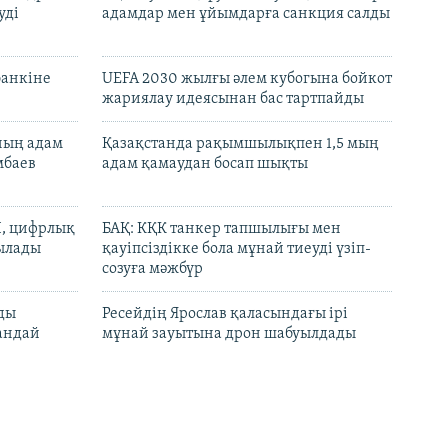
уді
адамдар мен ұйымдарға санкция салды
банкіне
UEFA 2030 жылғы әлем кубогына бойкот
жариялау идеясынан бас тартпайды
нның адам
Қазақстанда рақымшылықпен 1,5 мың
мбаев
адам қамаудан босап шықты
И, цифрлық
БАҚ: КҚК танкер тапшылығы мен
тылады
қауіпсіздікке бола мұнай тиеуді үзіп-
созуға мәжбүр
лды
Ресейдің Ярослав қаласындағы ірі
андай
мұнай зауытына дрон шабуылдады