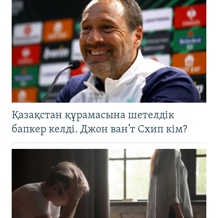
Қазақстан құрамасына шетелдік
бапкер келді. Джон ван’т Схип кім?