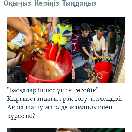
Оқыңыз. Көріңіз. Тыңдаңыз
"Басқалар ішпес үшін төгейік".
Қырғызстандағы арақ төгу челленджі:
Ақша шашу ма әлде жамандықпен
күрес пе?