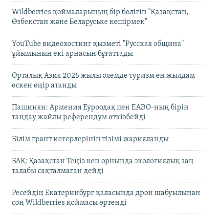
Wildberries қоймаларының бір бөлігін "Қазақстан,
Өзбекстан және Беларуське көшірмек"
YouTube видеохостинг қызметі "Русская община"
ұйымының екі арнасын бұғаттады
Орталық Азия 2025 жылы әлемде туризм ең жылдам
өскен өңір атанды
Пашинян: Армения Еуроодақ пен ЕАЭО-ның бірін
таңдау жайлы референдум өткізбейді
Білім грант иегерлерінің тізімі жарияланды
БАҚ: Қазақстан Теңіз кен орнында экологиялық заң
талабы сақталмаған дейді
Ресейдің Екатеринбург қаласында дрон шабуылынан
соң Wildberries қоймасы өртенді