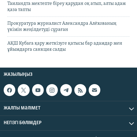
Таиландта мектепте біреу қарудан оқ атып, алты адам
қаза тапты
Прокуратура журналист Александра Алёхованың
үкімін жеңілдетуді сұраған
АҚШ Кубаға қару жеткізуге қатысы бар адамдар мен
ұйымдарға санкция салды
ЖАЗЫЛЫҢЫЗ
ЖАЛПЫ МӘЛІМЕТ
НЕГІЗГІ БӨЛІМДЕР