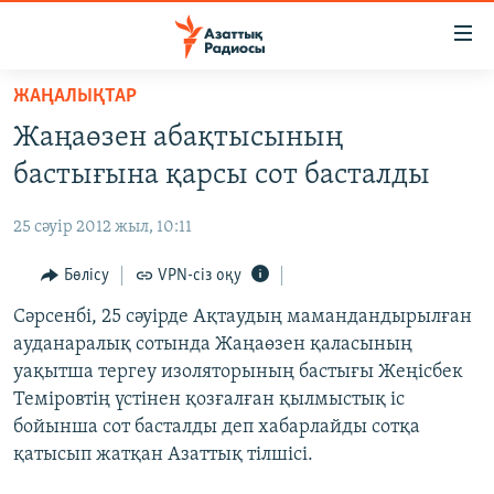
Accessibility
links
Skip
ЖАҢАЛЫҚТАР
to
ЖАҢАЛЫҚТАР
Жаңаөзен абақтысының
main
САЯСАТ
content
бастығына қарсы сот басталды
AZATTYQTV
Skip
to
25 сәуір 2012 жыл, 10:11
ҚАҢТАР ОҚИҒАСЫ
main
АДАМ ҚҰҚЫҚТАРЫ
Бөлісу
VPN-сіз оқу
Navigation
Skip
ӘЛЕУМЕТ
Сәрсенбі, 25 сәуірде Ақтаудың мамандандырылған
to
ауданаралық сотында Жаңаөзен қаласының
ӘЛЕМ
Search
уақытша тергеу изоляторының бастығы Жеңісбек
АРНАЙЫ ЖОБАЛАР
Теміровтің үстінен қозғалған қылмыстық іс
бойынша сот басталды деп хабарлайды сотқа
Русский
қатысып жатқан Азаттық тілшісі.