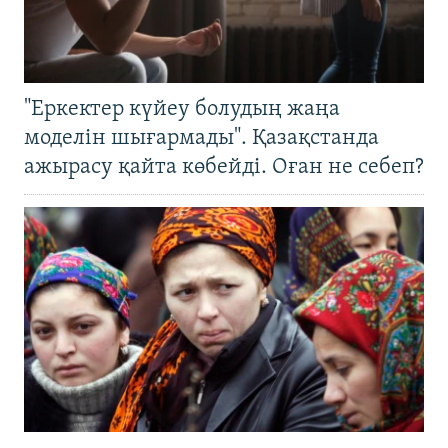
"Еркектер күйеу болудың жаңа
моделін шығармады". Қазақстанда
ажырасу қайта көбейді. Оған не себеп?