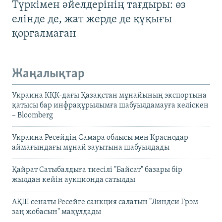
Түркімен әйелдерінің тағдыры: өз
елінде де, жат жерде де құқығы
қорғалмаған
Жаңалықтар
Украина КҚК-дағы Қазақстан мұнайының экспортына
қатысы бар инфрақұрылымға шабуылдамауға келіскен
– Bloomberg
Украина Ресейдің Самара облысы мен Краснодар
аймағындағы мұнай зауытына шабуылдады
Қайрат Сатыбалдыға тиесілі "Байсат" базары бір
жылдан кейін аукционда сатылды
АҚШ сенаты Ресейге санкция салатын "Линдси Грэм
заң жобасын" мақұлдады