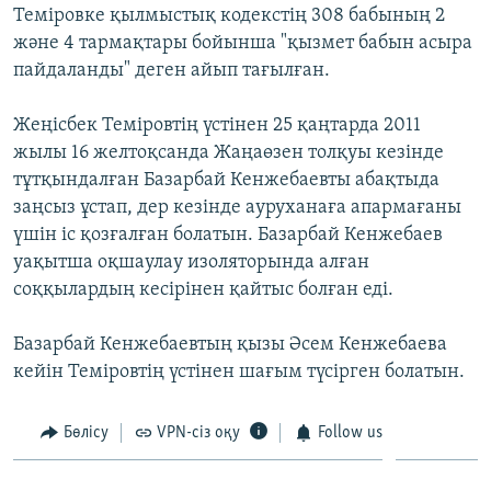
Теміровке қылмыстық кодекстің 308 бабының 2
ЖАЗЫЛЫҢЫЗ
және 4 тармақтары бойынша "қызмет бабын асыра
пайдаланды" деген айып тағылған.
Басқа тілдерде
Жеңісбек Теміровтің үстінен 25 қаңтарда 2011
жылы 16 желтоқсанда Жаңаөзен толқуы кезінде
тұтқындалған Базарбай Кенжебаевты абақтыда
заңсыз ұстап, дер кезінде ауруханаға апармағаны
үшін іс қозғалған болатын. Базарбай Кенжебаев
уақытша оқшаулау изоляторында алған
соққылардың кесірінен қайтыс болған еді.
Базарбай Кенжебаевтың қызы Әсем Кенжебаева
кейін Теміровтің үстінен шағым түсірген болатын.
Бөлісу
VPN-сіз оқу
Follow us