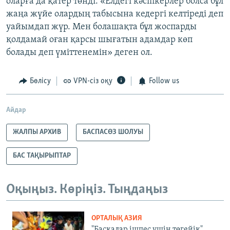
оларға да қатер төнді. «Елдегі кәсіпкерлер болса бұл
жаңа жүйе олардың табысына кедергі келтіреді деп
уайымдап жүр. Мен болашақта бұл жоспарды
қолдамай оған қарсы шығатын адамдар көп
болады деп үміттенемін» деген ол.
Бөлісу
VPN-сіз оқу
Follow us
Айдар
ЖАЛПЫ АРХИВ
БАСПАСӨЗ ШОЛУЫ
БАС ТАҚЫРЫПТАР
Оқыңыз. Көріңіз. Тыңдаңыз
ОРТАЛЫҚ АЗИЯ
"Басқалар ішпес үшін төгейік".