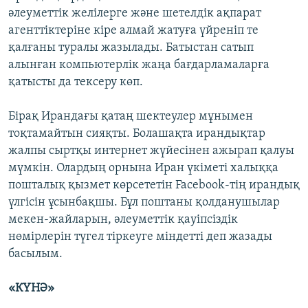
әлеуметтік желілерге және шетелдік ақпарат
агенттіктеріне кіре алмай жатуға үйреніп те
қалғаны туралы жазылады. Батыстан сатып
алынған компьютерлік жаңа бағдарламаларға
қатысты да тексеру көп.
Бірақ Ирандағы қатаң шектеулер мұнымен
тоқтамайтын сияқты. Болашақта ирандықтар
жалпы сыртқы интернет жүйесінен ажырап қалуы
мүмкін. Олардың орнына Иран үкіметі халыққа
пошталық қызмет көрсететін Facebook-тің ирандық
үлгісін ұсынбақшы. Бұл поштаны қолданушылар
мекен-жайларын, әлеуметтік қауіпсіздік
нөмірлерін түгел тіркеуге міндетті деп жазады
басылым.
«КҮНӘ»