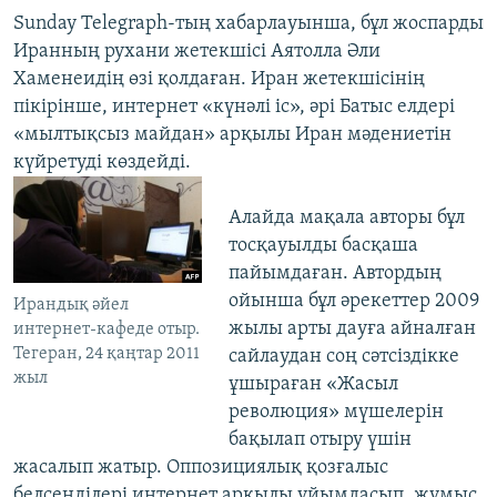
Sunday Telegraph-тың хабарлауынша, бұл жоспарды
Иранның рухани жетекшісі Аятолла Әли
Хаменеидің өзі қолдаған. Иран жетекшісінің
пікірінше, интернет «күнәлі іс», әрі Батыс елдері
«мылтықсыз майдан» арқылы Иран мәдениетін
күйретуді көздейді.
Алайда мақала авторы бұл
тосқауылды басқаша
пайымдаған. Автордың
ойынша бұл әрекеттер 2009
Ирандық әйел
жылы арты дауға айналған
интернет-кафеде отыр.
Тегеран, 24 қаңтар 2011
сайлаудан соң сәтсіздікке
жыл
ұшыраған «Жасыл
революция» мүшелерін
бақылап отыру үшін
жасалып жатыр. Оппозициялық қозғалыс
белсенділері интернет арқылы ұйымдасып, жұмыс