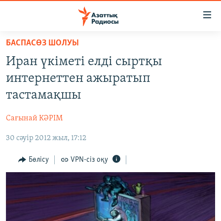
Accessibility
links
Skip
БАСПАСӨЗ ШОЛУЫ
to
ЖАҢАЛЫҚТАР
Иран үкіметі елді сыртқы
main
САЯСАТ
content
интернеттен ажыратып
AZATTYQTV
Skip
тастамақшы
to
ҚАҢТАР ОҚИҒАСЫ
main
Сағынай КӘРІМ
АДАМ ҚҰҚЫҚТАРЫ
Navigation
Skip
30 сәуір 2012 жыл, 17:12
ӘЛЕУМЕТ
to
ӘЛЕМ
Бөлісу
VPN-сіз оқу
Search
АРНАЙЫ ЖОБАЛАР
Русский