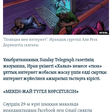
ЖАЗЫЛЫҢЫЗ
Басқа тілдерде
"Полиция мен интернет". Ирандық суретші Али Реза
Дарвиштің салғаны
Ұлыбританиялық Sunday Telegraph газетінің
жазуынша, Иран үкіметі «Халал» немесе «таза»
ұлттық интернет жобасын жасау үшін елді сыртқы
интернет жүйесінен ажыратып тастауға кірісті.
«МЕКЕН-ЖАЙ ТҮГЕЛ КӨРСЕТІЛСІН»
Сәуірдің 29-ы күні шыққан мақалада
ирандықтардың Facebook пен Gmaіl сияқты