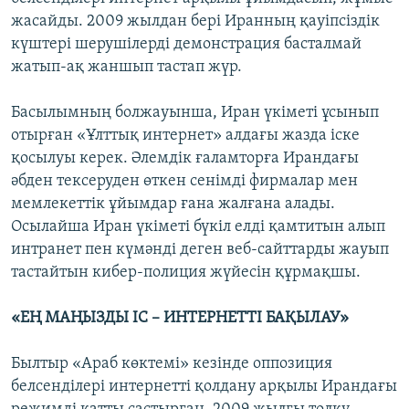
жасайды. 2009 жылдан бері Иранның қауіпсіздік
күштері шерушілерді демонстрация басталмай
жатып-ақ жаншып тастап жүр.
Басылымның болжауынша, Иран үкіметі ұсынып
отырған «Ұлттық интернет» алдағы жазда іске
қосылуы керек. Әлемдік ғаламторға Ирандағы
әбден тексеруден өткен сенімді фирмалар мен
мемлекеттік ұйымдар ғана жалғана алады.
Осылайша Иран үкіметі бүкіл елді қамтитын алып
интранет пен күмәнді деген веб-сайттарды жауып
тастайтын кибер-полиция жүйесін құрмақшы.
«ЕҢ МАҢЫЗДЫ ІС – ИНТЕРНЕТТІ БАҚЫЛАУ»
Былтыр «Араб көктемі» кезінде оппозиция
белсенділері интернетті қолдану арқылы Ирандағы