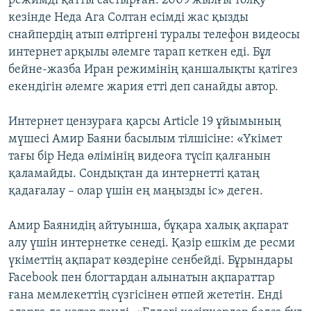
режимді қатты састырған. 2009 жылғы толқу
кезінде Неда Ага Солтан есімді жас қызды
снайпердің атып өлтіргені туралы телефон видеосы
интернет арқылы әлемге тарап кеткен еді. Бұл
бейне-жазба Иран режимінің қаншалықты қатігез
екендігін әлемге жария етті деп санайды автор.
Интернет цензураға қарсы Article 19 ұйымының
мүшесі Амир Баяни басылым тілшісіне: «Үкімет
тағы бір Неда өлімінің видеоға түсіп қалғанын
қаламайды. Сондықтан да интернетті қатаң
қадағалау – олар үшін ең маңызды іс» деген.
Амир Баянидің айтуынша, бұқара халық ақпарат
алу үшін интернетке сенеді. Қазір ешкім де ресми
үкіметтің ақпарат көздеріне сенбейді. Бұрындары
Facebook пен блогтардан алынатын ақпараттар
ғана мемлекеттің сүзгісінен өтпей жететін. Енді