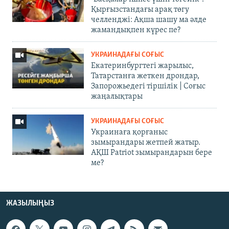
Қырғызстандағы арақ төгу
челленджі: Ақша шашу ма әлде
жамандықпен күрес пе?
УКРАИНАДАҒЫ СОҒЫС
Екатеринбургтегі жарылыс,
Татарстанға жеткен дрондар,
Запорожьедегі тіршілік | Cоғыс
жаңалықтары
УКРАИНАДАҒЫ СОҒЫС
Украинаға қорғаныс
зымырандары жетпей жатыр.
АҚШ Patriot зымырандарын бере
ме?
ЖАЗЫЛЫҢЫЗ