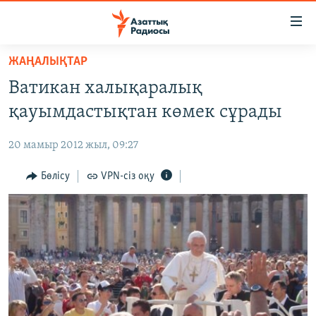
Accessibility
links
Skip
ЖАҢАЛЫҚТАР
to
ЖАҢАЛЫҚТАР
Ватикан халықаралық
main
САЯСАТ
content
қауымдастықтан көмек сұрады
AZATTYQTV
Skip
to
20 мамыр 2012 жыл, 09:27
ҚАҢТАР ОҚИҒАСЫ
main
АДАМ ҚҰҚЫҚТАРЫ
Бөлісу
VPN-сіз оқу
Navigation
Skip
ӘЛЕУМЕТ
to
ӘЛЕМ
Search
АРНАЙЫ ЖОБАЛАР
Русский