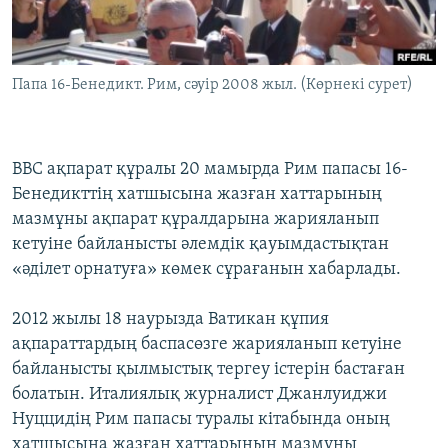
ЖАЗЫЛЫҢЫЗ
Папа 16-Бенедикт. Рим, сәуір 2008 жыл. (Көрнекі сурет)
Басқа тілдерде
BBC ақпарат құралы 20 мамырда Рим папасы 16-
Бенедикттің хатшысына жазған хаттарының
мазмұны ақпарат құралдарына жарияланып
кетуіне байланысты әлемдік қауымдастықтан
«әділет орнатуға» көмек сұрағанын хабарлады.
2012 жылы 18 наурызда Ватикан құпия
ақпараттардың баспасөзге жарияланып кетуіне
байланысты қылмыстық тергеу істерін бастаған
болатын. Италиялық журналист Джанлуиджи
Нуццидің Рим папасы туралы кітабында оның
хатшысына жазған хаттарының мазмұны