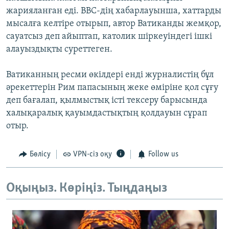
жарияланған еді. BBC-дің хабарлауынша, хаттарды
мысалға келтіре отырып, автор Ватиканды жемқор,
сауатсыз деп айыптап, католик шіркеуіндегі ішкі
алауыздықты суреттеген.
Ватиканның ресми өкілдері енді журналистің бұл
әрекеттерін Рим папасының жеке өміріне қол сұғу
деп бағалап, қылмыстық істі тексеру барысында
халықаралық қауымдастықтың қолдауын сұрап
отыр.
Бөлісу
VPN-сіз оқу
Follow us
Оқыңыз. Көріңіз. Тыңдаңыз