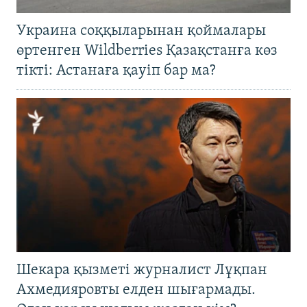
Украина соққыларынан қоймалары
өртенген Wildberries Қазақстанға көз
тікті: Астанаға қауіп бар ма?
Шекара қызметі журналист Лұқпан
Ахмедияровты елден шығармады.