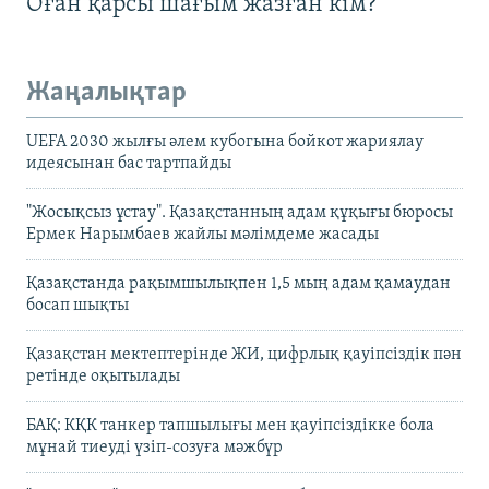
Оған қарсы шағым жазған кім?
Жаңалықтар
UEFA 2030 жылғы әлем кубогына бойкот жариялау
идеясынан бас тартпайды
"Жосықсыз ұстау". Қазақстанның адам құқығы бюросы
Ермек Нарымбаев жайлы мәлімдеме жасады
Қазақстанда рақымшылықпен 1,5 мың адам қамаудан
босап шықты
Қазақстан мектептерінде ЖИ, цифрлық қауіпсіздік пән
ретінде оқытылады
БАҚ: КҚК танкер тапшылығы мен қауіпсіздікке бола
мұнай тиеуді үзіп-созуға мәжбүр