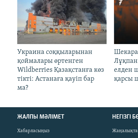
Украина соққыларынан
Шекара
қоймалары өртенген
Лұқпан
Wildberries Қазақстанға көз
елден 
тікті: Астанаға қауіп бар
қарсы 
ма?
ЖАЛПЫ МӘЛІМЕТ
НЕГІЗГІ 
Хабарласыңыз
Жаңалықта