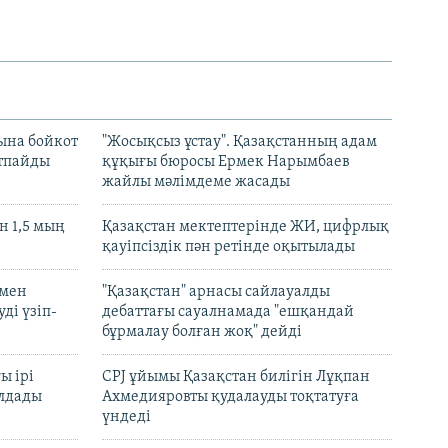
ына бойкот
"Жосықсыз ұстау". Қазақстанның адам
ртпайды
құқығы бюросы Ермек Нарымбаев
жайлы мәлімдеме жасады
 1,5 мың
Қазақстан мектептерінде ЖИ, цифрлық
қауіпсіздік пән ретінде оқытылады
 мен
"Қазақстан" арнасы сайлауалды
ді үзіп-
дебаттағы сауалнамада "ешқандай
бұрмалау болған жоқ" дейді
ы ірі
CPJ ұйымы Қазақстан билігін Лұқпан
лдады
Ахмедияровты қудалауды тоқтатуға
үндеді