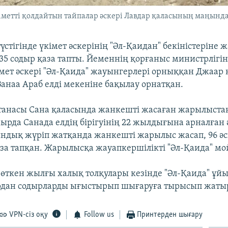
етті қолдайтын тайпалар әскері Лавдар қаласының маңында 
стігінде үкімет әскерінің "Әл-Қаидан" бекіністеріне 
5 содыр қаза тапты. Йеменнің қорғаныс министрлігіні
мет әскері "Әл-Қаида" жауынгерлері орныққан Джаар
анаа Араб елді мекеніне бақылау орнатқан.
танасы Сана қаласында жанкешті жасаған жарылыста
мырда Санада елдің бірігуінің 22 жылдығына арналған
ндық жүріп жатқанда жанкешті жарылыс жасап, 96 ә
за тапқан. Жарылысқа жауапкершілікті "Әл-Қаида" м
і өткен жылғы халық толқулары кезінде "Әл-Қаида" ұй
рдан содырларды ығыстырып шығаруға тырысып жаты
VPN-сіз оқу
Follow us
Принтерден шығару