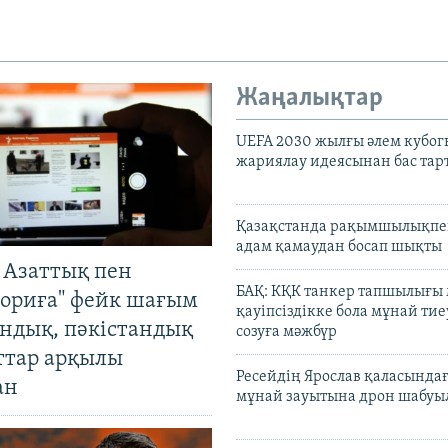
Жаңалықтар
UEFA 2030 жылғы әлем кубог
жариялау идеясынан бас та
Қазақстанда рақымшылықпен
адам қамаудан босап шықты
 Азаттық пен
БАҚ: КҚК танкер тапшылығы
ориға" фейк шағым
қауіпсіздікке бола мұнай тиеу
андық, пәкістандық
созуға мәжбүр
ттар арқылы
Ресейдің Ярослав қаласындағ
ан
мұнай зауытына дрон шабуы