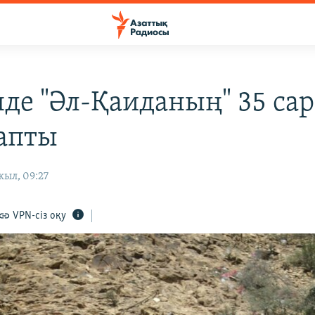
де "Әл-Қаиданың" 35 са
тапты
жыл, 09:27
VPN-сіз оқу