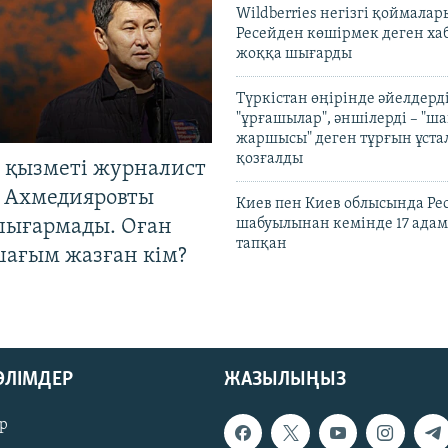
Wildberries негізгі қоймала
Ресейден көшірмек деген ха
жоққа шығарды
Түркістан өңірінде әйелдерді
"ұрғашылар", әншілерді – "
жаршысы" деген тұрғын ұстал
қозғалды
 қызметі журналист
 Ахмедияровты
Киев пен Киев облысында Рес
шығармады. Оған
шабуылынан кемінде 17 адам
тапқан
шағым жазған кім?
БӨЛІМДЕР
ЖАЗЫЛЫҢЫЗ
р