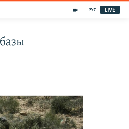
LIVE
РУС
рбазы