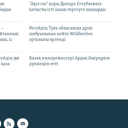
рын
"Әділ сөз" қоры Динара Егеубаеваға
барды
қатысты істі ашық тергеуге шақырды
 –
Ресейдің Тула облысында дрон
шайтанның
шабуылынан кейін Wildberries
ып, іс
орталығы өртенді
ейдің әуе
Қазақ кинорежиссері Ардақ Әмірқұлов
 қаза
дүниеден өтті