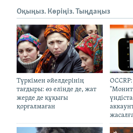
Оқыңыз. Көріңіз. Тыңдаңыз
Түркімен әйелдерінің
OCCRP:
тағдыры: өз елінде де, жат
"Монит
жерде де құқығы
үндіст
қорғалмаған
аккаун
жасалғ