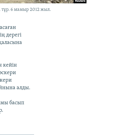
тұр. 6 мамыр 2012 жыл.
жасаған
ң дерегі
 қаласына
н кейін
 әскери
скери
ойнына алды.
ымы басып
р.