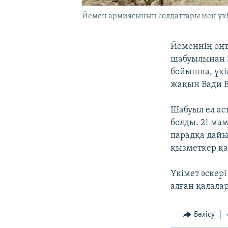
Йемен армияcының солдаттары мен үкім
Йеменнің оңтү
шабуылынан 3
бойынша, үкі
жақын Вади В
Шабуыл ел ас
болды. 21 ма
парадқа дайы
қызметкер қа
Үкімет әскер
алған қалала
Бөлісу