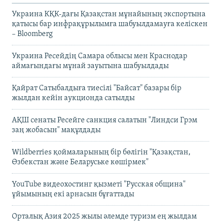
Украина КҚК-дағы Қазақстан мұнайының экспортына
қатысы бар инфрақұрылымға шабуылдамауға келіскен
– Bloomberg
Украина Ресейдің Самара облысы мен Краснодар
аймағындағы мұнай зауытына шабуылдады
Қайрат Сатыбалдыға тиесілі "Байсат" базары бір
жылдан кейін аукционда сатылды
АҚШ сенаты Ресейге санкция салатын "Линдси Грэм
заң жобасын" мақұлдады
Wildberries қоймаларының бір бөлігін "Қазақстан,
Өзбекстан және Беларуське көшірмек"
YouTube видеохостинг қызметі "Русская община"
ұйымының екі арнасын бұғаттады
Орталық Азия 2025 жылы әлемде туризм ең жылдам