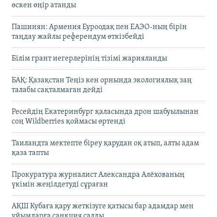
өскен өңір атанды
Пашинян: Армения Еуроодақ пен ЕАЭО-ның бірін
таңдау жайлы референдум өткізбейді
Білім грант иегерлерінің тізімі жарияланды
БАҚ: Қазақстан Теңіз кен орнында экологиялық заң
талабы сақталмаған дейді
Ресейдің Екатеринбург қаласында дрон шабуылынан
соң Wildberries қоймасы өртенді
Таиландта мектепте біреу қарудан оқ атып, алты адам
қаза тапты
Прокуратура журналист Александра Алёхованың
үкімін жеңілдетуді сұраған
АҚШ Кубаға қару жеткізуге қатысы бар адамдар мен
ұйымдарға санкция салды