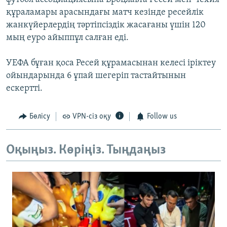
құраламары арасындағы матч кезінде ресейлік
жанкүйерлердің тәртіпсіздік жасағаны үшін 120
мың еуро айыппұл салған еді.
УЕФА бұған қоса Ресей құрамасынан келесі іріктеу
ойындарында 6 ұпай шегеріп тастайтынын
ескертті.
Бөлісу
VPN-сіз оқу
Follow us
Оқыңыз. Көріңіз. Тыңдаңыз