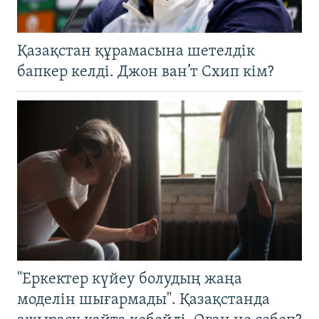
Қазақстан құрамасына шетелдік
бапкер келді. Джон ван’т Схип кім?
"Еркектер күйеу болудың жаңа
моделін шығармады". Қазақстанда