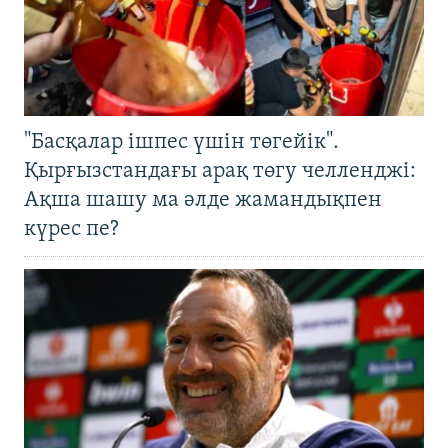
"Басқалар ішпес үшін төгейік".
Қырғызстандағы арақ төгу челленджі:
Ақша шашу ма әлде жамандықпен
күрес пе?