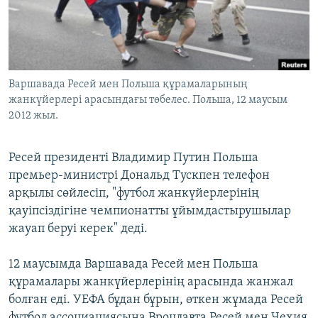
ЖАЗЫЛЫҢЫЗ
Басқа тілдерде
Варшавада Ресей мен Польша құрамаларының
жанкүйерлері арасындағы төбелес. Польша, 12 маусым
2012 жыл.
Ресей президенті Владимир Путин Польша
премьер-министрі Дональд Тускпен телефон
арқылы сөйлесіп, "футбол жанкүйерлерінің
қауіпсіздігіне чемпионатты ұйымдастырушылар
жауап беруі керек" деді.
12 маусымда Варшавада Ресей мен Польша
құрамалары жанкүйерлерінің арасында жанжал
болған еді. УЕФА бұдан бұрын, өткен жұмада Ресей
футбол ассоциациясына Вроцлавта Ресей мен Чехия