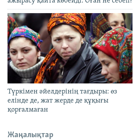
ажырасу қайта көбейді. Оған не себеп?
Түркімен әйелдерінің тағдыры: өз
елінде де, жат жерде де құқығы
қорғалмаған
Жаңалықтар