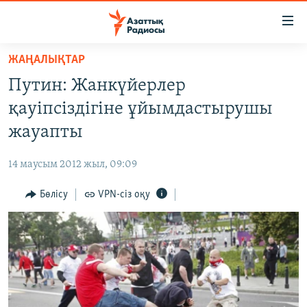
Accessibility
links
Skip
ЖАҢАЛЫҚТАР
to
ЖАҢАЛЫҚТАР
Путин: Жанкүйерлер
main
САЯСАТ
content
қауіпсіздігіне ұйымдастырушы
AZATTYQTV
Skip
жауапты
to
ҚАҢТАР ОҚИҒАСЫ
main
14 маусым 2012 жыл, 09:09
АДАМ ҚҰҚЫҚТАРЫ
Navigation
Skip
Бөлісу
VPN-сіз оқу
ӘЛЕУМЕТ
to
ӘЛЕМ
Search
АРНАЙЫ ЖОБАЛАР
Русский