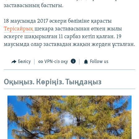
заставасының бастығы.
18 маусымда 2017 әскери бөліміне қарасты
Терісайрық
шекара заставасынан өткен жылы
әскерге шақырылған 11 сарбаз кетіп қалған. 19
маусымда олар заставадан жақын жерден ұсталған.
Бөлісу
VPN-сіз оқу
Follow us
Оқыңыз. Көріңіз. Тыңдаңыз