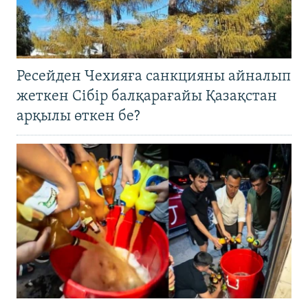
Ресейден Чехияға санкцияны айналып
жеткен Сібір балқарағайы Қазақстан
арқылы өткен бе?