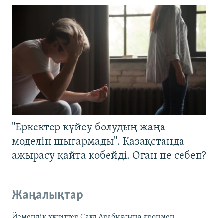
"Еркектер күйеу болудың жаңа
моделін шығармады". Қазақстанда
ажырасу қайта көбейді. Оған не себеп?
Жаңалықтар
Йемендік хуситтер Сауд Арабиясына дронмен