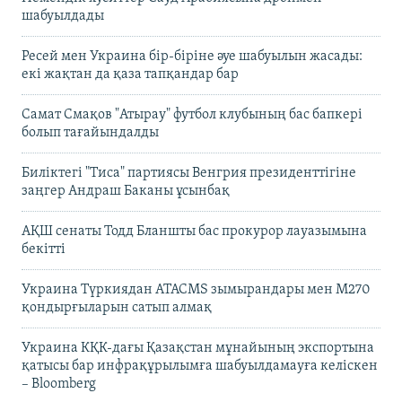
шабуылдады
Ресей мен Украина бір-біріне әуе шабуылын жасады:
екі жақтан да қаза тапқандар бар
Самат Смақов "Атырау" футбол клубының бас бапкері
болып тағайындалды
Биліктегі "Тиса" партиясы Венгрия президенттігіне
заңгер Андраш Баканы ұсынбақ
АҚШ сенаты Тодд Бланшты бас прокурор лауазымына
бекітті
Украина Түркиядан ATACMS зымырандары мен M270
қондырғыларын сатып алмақ
Украина КҚК-дағы Қазақстан мұнайының экспортына
қатысы бар инфрақұрылымға шабуылдамауға келіскен
– Bloomberg