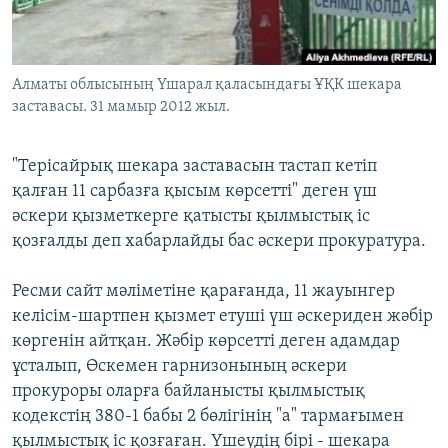
ЖАЗЫЛЫҢЫЗ
Алматы облысының Үшарал қаласындағы ҰҚК шекара
заставасы. 31 мамыр 2012 жыл.
Басқа тілдерде
"Терісайрық шекара заставасын тастап кетіп
қалған 11 сарбазға қысым көрсетті" деген үш
әскери қызметкерге қатысты қылмыстық іс
қозғалды деп хабарлайды бас әскери прокуратура.
Ресми сайт мәліметіне қарағанда, 11 жауынгер
келісім-шартпен қызмет етуші үш әскериден жәбір
көргенін айтқан. Жәбір көрсетті деген адамдар
ұсталып, Өскемен гарнизонының әскери
прокуроры оларға байланысты қылмыстық
кодекстің 380-1 бабы 2 бөлігінің "а" тармағымен
қылмыстық іс қозғаған. Үшеудің бірі - шекара