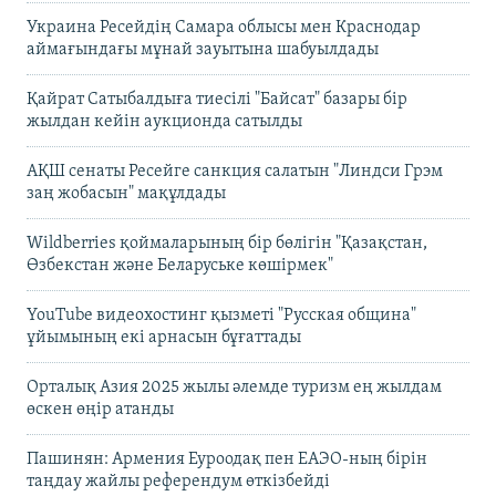
Украина Ресейдің Самара облысы мен Краснодар
аймағындағы мұнай зауытына шабуылдады
Қайрат Сатыбалдыға тиесілі "Байсат" базары бір
жылдан кейін аукционда сатылды
АҚШ сенаты Ресейге санкция салатын "Линдси Грэм
заң жобасын" мақұлдады
Wildberries қоймаларының бір бөлігін "Қазақстан,
Өзбекстан және Беларуське көшірмек"
YouTube видеохостинг қызметі "Русская община"
ұйымының екі арнасын бұғаттады
Орталық Азия 2025 жылы әлемде туризм ең жылдам
өскен өңір атанды
Пашинян: Армения Еуроодақ пен ЕАЭО-ның бірін
таңдау жайлы референдум өткізбейді