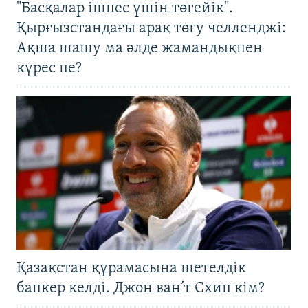
"Басқалар ішпес үшін төгейік".
Қырғызстандағы арақ төгу челленджі:
Ақша шашу ма әлде жамандықпен
күрес пе?
Қазақстан құрамасына шетелдік
бапкер келді. Джон ван’т Схип кім?