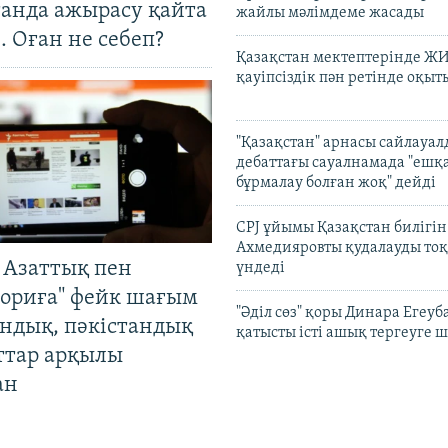
танда ажырасу қайта
жайлы мәлімдеме жасады
. Оған не себеп?
Қазақстан мектептерінде Ж
қауіпсіздік пән ретінде оқы
"Қазақстан" арнасы сайлауа
дебаттағы сауалнамада "ешқ
бұрмалау болған жоқ" дейді
CPJ ұйымы Қазақстан билігі
Ахмедияровты қудалауды тоқ
 Азаттық пен
үндеді
ориға" фейк шағым
"Әділ сөз" қоры Динара Егеуб
андық, пәкістандық
қатысты істі ашық тергеуге
ттар арқылы
ан