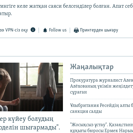
ингіге келе жатқан саяси белсенділер болған. Апат себ
атыр.
VPN-сіз оқу
Follow us
Принтерден шығару
Жаңалықтар
Прокуратура журналист Але
Алёхованың үкімін жеңілдет
сұраған
Ұлыбритания Ресейдің алты 
санкция салды
тер күйеу болудың
"Жосықсыз ұстау". Қазақста
оделін шығармады".
құқығы бюросы Ермек Нары