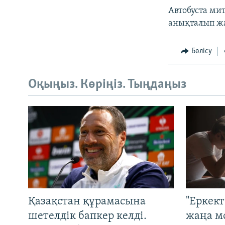
Автобуста мит
анықталып ж
Бөлісу
Оқыңыз. Көріңіз. Тыңдаңыз
Қазақстан құрамасына
"Еркек
шетелдік бапкер келді.
жаңа м