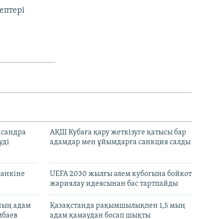
ептері
ксандра
АҚШ Кубаға қару жеткізуге қатысы бар
уді
адамдар мен ұйымдарға санкция салды
банкіне
UEFA 2030 жылғы әлем кубогына бойкот
жариялау идеясынан бас тартпайды
нның адам
Қазақстанда рақымшылықпен 1,5 мың
мбаев
адам қамаудан босап шықты