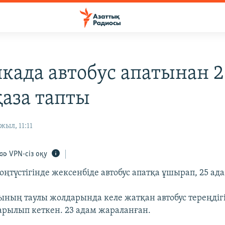
када автобус апатынан 2
қаза тапты
жыл, 11:11
VPN-сіз оқу
ңтүстігінде жексенбіде автобус апатқа ұшырап, 25 ада
ының таулы жолдарында келе жатқан автобус тереңдігі
арылып кеткен. 23 адам жараланған.