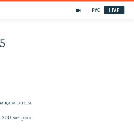
LIVE
РУС
5
м қаза тапты.
 300 метрлік