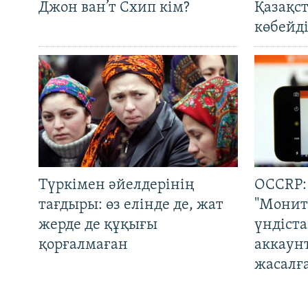
Джон ван’т Схип кім?
Қазақс
көбейді
Түркімен әйелдерінің
OCCRP:
тағдыры: өз елінде де, жат
"Монит
жерде де құқығы
үндіст
қорғалмаған
аккаун
жасалғ