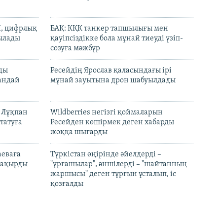
И, цифрлық
БАҚ: КҚК танкер тапшылығы мен
тылады
қауіпсіздікке бола мұнай тиеуді үзіп-
созуға мәжбүр
лды
Ресейдің Ярослав қаласындағы ірі
андай
мұнай зауытына дрон шабуылдады
н Лұқпан
Wildberries негізгі қоймаларын
татуға
Ресейден көшірмек деген хабарды
жоққа шығарды
аеваға
Түркістан өңірінде әйелдерді –
 шақырды
"ұрғашылар", әншілерді – "шайтанның
жаршысы" деген тұрғын ұсталып, іс
қозғалды