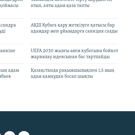
 қоймасы
атып, алты адам қаза тапты
ксандра
АҚШ Кубаға қару жеткізуге қатысы бар
уді
адамдар мен ұйымдарға санкция салды
банкіне
UEFA 2030 жылғы әлем кубогына бойкот
жариялау идеясынан бас тартпайды
нның адам
Қазақстанда рақымшылықпен 1,5 мың
мбаев
адам қамаудан босап шықты