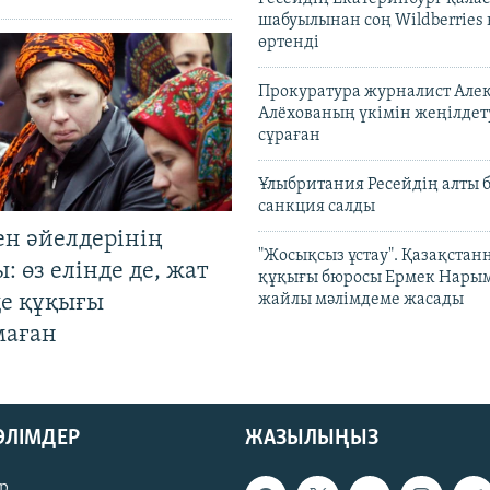
шабуылынан соң Wildberries
өртенді
Прокуратура журналист Але
Алёхованың үкімін жеңілдет
сұраған
Ұлыбритания Ресейдің алты 
санкция салды
ен әйелдерінің
"Жосықсыз ұстау". Қазақста
: өз елінде де, жат
құқығы бюросы Ермек Нары
де құқығы
жайлы мәлімдеме жасады
маған
БӨЛІМДЕР
ЖАЗЫЛЫҢЫЗ
р