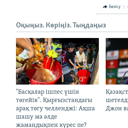
Бөлісу
Оқыңыз. Көріңіз. Тыңдаңыз
"Басқалар ішпес үшін
Қазақс
төгейік". Қырғызстандағы
шетелді
арақ төгу челленджі: Ақша
Джон ва
шашу ма әлде
жамандықпен күрес пе?