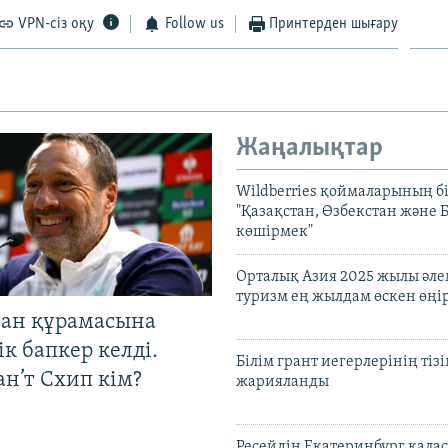
VPN-сіз оқу
Follow us
Принтерден шығару
Жаңалықтар
Wildberries қоймаларының бі
"Қазақстан, Өзбекстан және 
көшірмек"
Орталық Азия 2025 жылы әл
туризм ең жылдам өскен өңі
тан құрамасына
к бапкер келді.
Білім грант иегерлерінің тізі
н’т Схип кім?
жарияланды
Ресейдің Екатеринбург қала