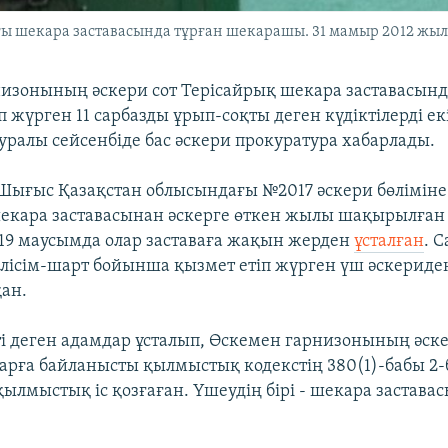
 шекара заставасында тұрған шекарашы. 31 мамыр 2012 жыл
изонының әскери сот Терісайрық шекара заставасынд
жүрген 11 сарбазды ұрып-соқты деген күдіктілерді ек
туралы сейсенбіде бас әскери прокуратура хабарлады.
Шығыс Қазақстан облысындағы №2017 әскери бөлімін
екара заставасынан әскерге өткен жылы шақырылған 1
. 19 маусымда олар заставаға жақын жерден
ұсталған
. 
елісім-шарт бойынша қызмет етіп жүрген үш әскерид
қан.
ті деген адамдар ұсталып, Өскемен гарнизонының әск
арға байланысты қылмыстық кодекстің 380(1)-бабы 2-бө
ылмыстық іс қозғаған. Үшеудің бірі - шекара застава