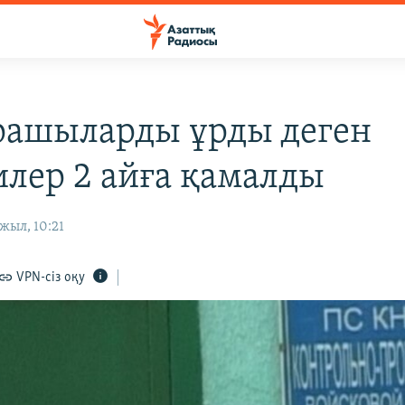
ашыларды ұрды деген
илер 2 айға қамалды
жыл, 10:21
VPN-сіз оқу