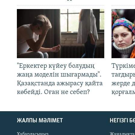
"Еркектер күйеу болудың
Түркім
жаңа моделін шығармады".
тағдыры
Қазақстанда ажырасу қайта
жерде 
көбейді. Оған не себеп?
қорғал
ЖАЛПЫ МӘЛІМЕТ
НЕГІЗГІ 
Хабарласыңыз
Жаңалықта