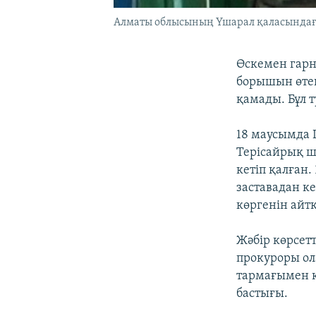
Алматы облысының Үшарал қаласындағы
Өскемен гарн
борышын өтеп 
қамады. Бұл 
18 маусымда 
Терісайрық ш
кетіп қалған
заставадан к
көргенін айт
Жәбір көрсет
прокуроры ол
тармағымен қ
бастығы.