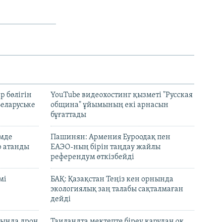
р бөлігін
YouTube видеохостинг қызметі "Русская
Беларуське
община" ұйымының екі арнасын
бұғаттады
емде
Пашинян: Армения Еуроодақ пен
р атанды
ЕАЭО-ның бірін таңдау жайлы
референдум өткізбейді
мі
БАҚ: Қазақстан Теңіз кен орнында
экологиялық заң талабы сақталмаған
дейді
сында дрон
Таиландта мектепте біреу қарудан оқ