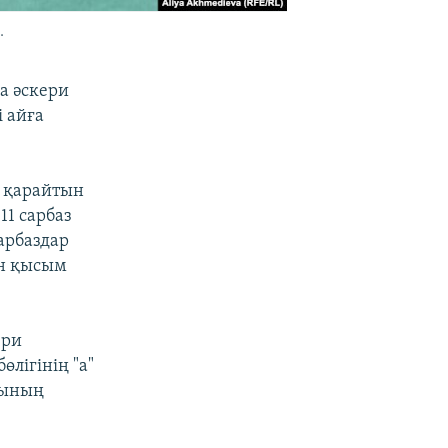
.
а әскери
і айға
е қарайтын
1 сарбаз
Сарбаздар
ен қысым
ери
лігінің "а"
сының