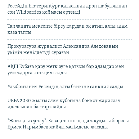
Ресейдің Екатеринбург қаласында дрон шабуылынан
соң Wildberries қоймасы өртенді
Таиландта мектепте біреу қарудан оқ атып, алты адам
қаза тапты
Прокуратура журналист Александра Алёхованың
үкімін жеңілдетуді сұраған
АҚШ Кубаға қару жеткізуге қатысы бар адамдар мен
ұйымдарға санкция салды
Ұлыбритания Ресейдің алты банкіне санкция салды
UEFA 2030 жылғы әлем кубогына бойкот жариялау
идеясынан бас тартпайды
"Жосықсыз ұстау". Қазақстанның адам құқығы бюросы
Ермек Нарымбаев жайлы мәлімдеме жасады