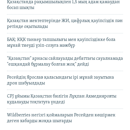
Қазақстанда рақымшылықпен 1,5 мың адам қамаудан
босап шықты
Қазақстан мектептерінде ЖИ, цифрлық қауіпсіздік пән
ретінде оқытылады
БАҚ: КҚК танкер тапшылығы мен қауіпсіздікке бола
мұнай тиеуді үзіп-созуға мәжбүр
"Қазақстан" арнасы сайлауалды дебаттағы сауалнамада
"ешқандай бұрмалау болған жоқ" дейді
Ресейдің Ярослав қаласындағы ірі мұнай зауытына
дрон шабуылдады
CPJ ұйымы Қазақстан билігін Лұқпан Ахмедияровты
қудалауды тоқтатуға үндеді
Wildberries негізгі қоймаларын Ресейден көшірмек
деген хабарды жоққа шығарды