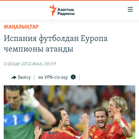
Accessibility
links
Skip
ЖАҢАЛЫҚТАР
to
ЖАҢАЛЫҚТАР
Испания футболдан Еуропа
main
САЯСАТ
content
чемпионы атанды
AZATTYQTV
Skip
to
2 шілде 2012 жыл, 06:59
ҚАҢТАР ОҚИҒАСЫ
main
АДАМ ҚҰҚЫҚТАРЫ
Бөлісу
VPN-сіз оқу
Navigation
Skip
ӘЛЕУМЕТ
to
ӘЛЕМ
Search
АРНАЙЫ ЖОБАЛАР
Русский