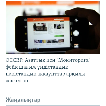
OCCRP: Азаттық пен "Мониториға"
фейк шағым үндістандық,
пәкістандық аккаунттар арқылы
жасалған
Жаңалықтар