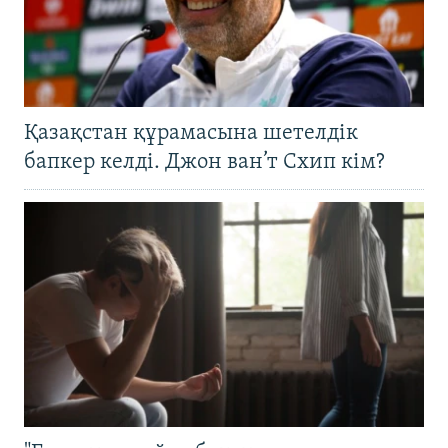
Қазақстан құрамасына шетелдік
бапкер келді. Джон ван’т Схип кім?