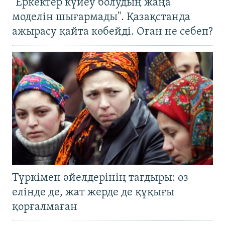
"Еркектер күйеу болудың жаңа
моделін шығармады". Қазақстанда
ажырасу қайта көбейді. Оған не себеп?
Түркімен әйелдерінің тағдыры: өз
елінде де, жат жерде де құқығы
қорғалмаған