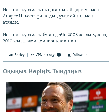
Испания құрамасының жартылай қорғаушысы
Андрес Иньеста финалдың үздік ойыншысы
атанды.
Испания құрамасы бұған дейін 2008 жылы Еуропа,
2010 жылы әлем чемпионы атанған.
Бөлісу
VPN-сіз оқу
Follow us
Оқыңыз. Көріңіз. Тыңдаңыз