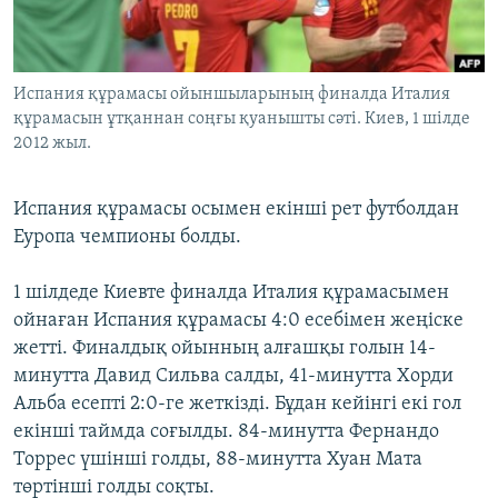
ЖАЗЫЛЫҢЫЗ
Испания құрамасы ойыншыларының финалда Италия
құрамасын ұтқаннан соңғы қуанышты сәті. Киев, 1 шілде
Басқа тілдерде
2012 жыл.
Испания құрамасы осымен екінші рет футболдан
Еуропа чемпионы болды.
1 шілдеде Киевте финалда Италия құрамасымен
ойнаған Испания құрамасы 4:0 есебімен жеңіске
жетті. Финалдық ойынның алғашқы голын 14-
минутта Давид Сильва салды, 41-минутта Хорди
Альба есепті 2:0-ге жеткізді. Бұдан кейінгі екі гол
екінші таймда соғылды. 84-минутта Фернандо
Торрес үшінші голды, 88-минутта Хуан Мата
төртінші голды соқты.