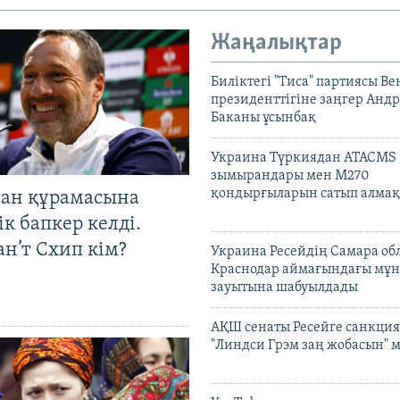
Жаңалықтар
Биліктегі "Тиса" партиясы В
президенттігіне заңгер Анд
Баканы ұсынбақ
Украина Түркиядан ATACMS
зымырандары мен M270
қондырғыларын сатып алмақ
тан құрамасына
к бапкер келді.
н’т Схип кім?
Украина Ресейдің Самара об
Краснодар аймағындағы мұ
зауытына шабуылдады
АҚШ сенаты Ресейге санкция
"Линдси Грэм заң жобасын" 