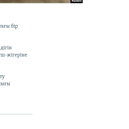
ағы бір
дігін
үш-жігеріне
ту
ылығы