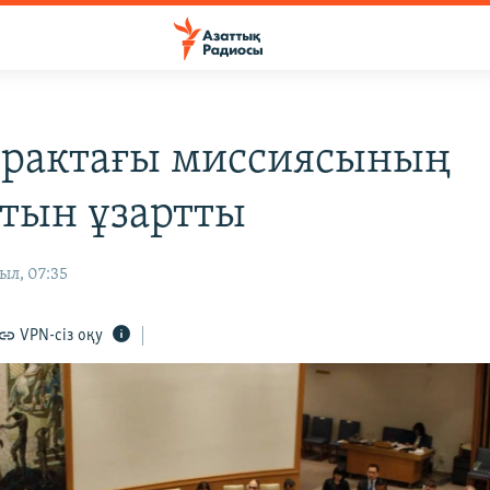
рактағы миссиясының
тын ұзартты
ыл, 07:35
VPN-сіз оқу