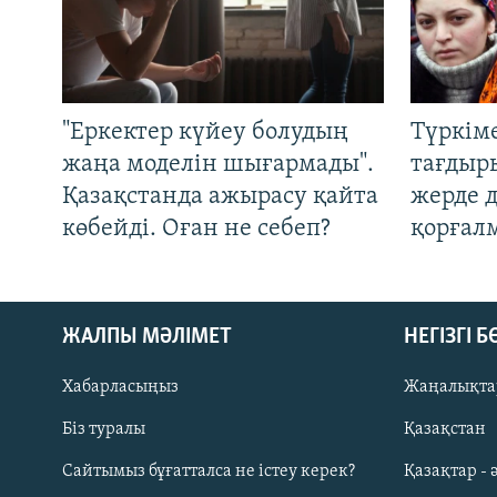
"Еркектер күйеу болудың
Түркім
жаңа моделін шығармады".
тағдыры
Қазақстанда ажырасу қайта
жерде 
көбейді. Оған не себеп?
қорғал
ЖАЛПЫ МӘЛІМЕТ
НЕГІЗГІ 
Хабарласыңыз
Жаңалықта
Біз туралы
Қазақстан
Русский
Сайтымыз бұғатталса не істеу керек?
Қазақтар - 