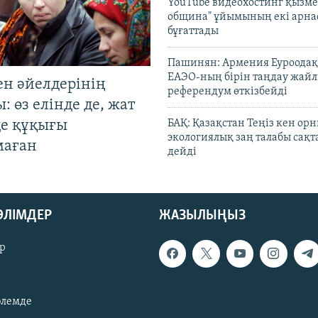
YouTube видеохостинг қызмет
община" ұйымының екі арн
бұғаттады
Пашинян: Армения Еуроодақ
ЕАЭО-ның бірін таңдау жай
ен әйелдерінің
референдум өткізбейді
: өз елінде де, жат
де құқығы
БАҚ: Қазақстан Теңіз кен ор
экологиялық заң талабы сақ
маған
дейді
БӨЛІМДЕР
ЖАЗЫЛЫҢЫЗ
р
әлемде