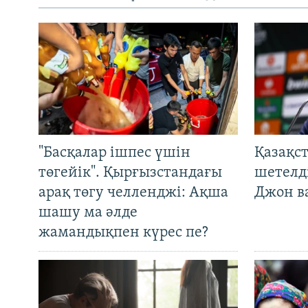
"Басқалар ішпес үшін
Қазақс
төгейік". Қырғызстандағы
шетелді
арақ төгу челленджі: Ақша
Джон ва
шашу ма әлде
жамандықпен күрес пе?