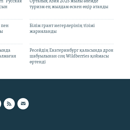
і "Русская
Орталық Азия 2025 жылы әлемде
асын
туризм ең жылдам өскен өңір атанды
 пен
Білім грант иегерлерінің тізімі
лы
жарияланды
нында
Ресейдің Екатеринбург қаласында дрон
талмаған
шабуылынан соң Wildberries қоймасы
өртенді