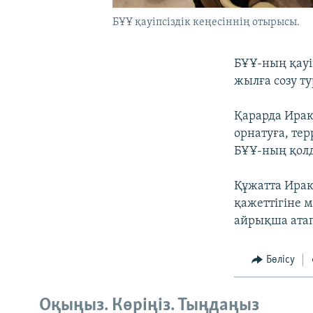
БҰҰ қауіпсіздік кеңесіннің отырысы.
БҰҰ-ның қауі
жылға созу т
Қарарда Ирак
орнатуға, те
БҰҰ-ның қол
Құжатта Ирак
қажеттігіне 
айрықша атап
Бөлісу
Оқыңыз. Көріңіз. Тыңдаңыз