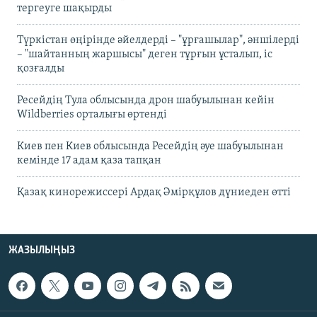
тергеуге шақырды
Түркістан өңірінде әйелдерді – "ұрғашылар", әншілерді
– "шайтанның жаршысы" деген тұрғын ұсталып, іс
қозғалды
Ресейдің Тула облысында дрон шабуылынан кейін
Wildberries орталығы өртенді
Киев пен Киев облысында Ресейдің әуе шабуылынан
кемінде 17 адам қаза тапқан
Қазақ кинорежиссері Ардақ Әмірқұлов дүниеден өтті
ЖАЗЫЛЫҢЫЗ