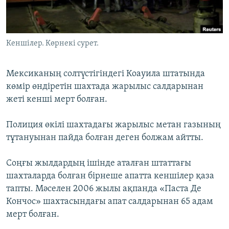
ЖАЗЫЛЫҢЫЗ
Кеншілер. Көрнекі сурет.
Басқа тілдерде
Мексиканың солтүстігіндегі Коауила штатында
көмір өндіретін шахтада жарылыс салдарынан
жеті кенші мерт болған.
Полиция өкілі шахтадағы жарылыс метан газының
тұтануынан пайда болған деген болжам айтты.
Соңғы жылдардың ішінде аталған штаттағы
шахталарда болған бірнеше апатта кеншілер қаза
тапты. Мәселен 2006 жылы ақпанда «Паста Де
Кончос» шахтасындағы апат салдарынан 65 адам
мерт болған.