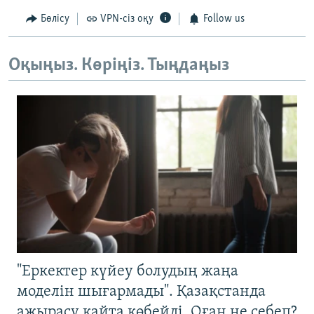
Бөлісу
VPN-сіз оқу
Follow us
Оқыңыз. Көріңіз. Тыңдаңыз
"Еркектер күйеу болудың жаңа
моделін шығармады". Қазақстанда
ажырасу қайта көбейді. Оған не себеп?