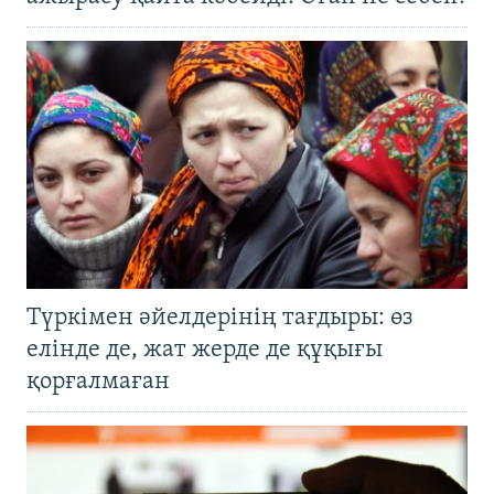
Түркімен әйелдерінің тағдыры: өз
елінде де, жат жерде де құқығы
қорғалмаған