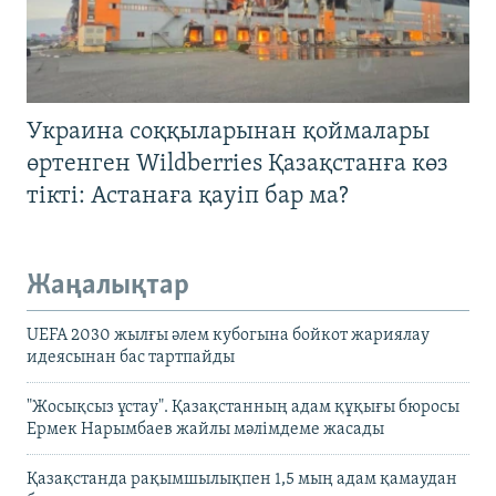
Украина соққыларынан қоймалары
өртенген Wildberries Қазақстанға көз
тікті: Астанаға қауіп бар ма?
Жаңалықтар
UEFA 2030 жылғы әлем кубогына бойкот жариялау
идеясынан бас тартпайды
"Жосықсыз ұстау". Қазақстанның адам құқығы бюросы
Ермек Нарымбаев жайлы мәлімдеме жасады
Қазақстанда рақымшылықпен 1,5 мың адам қамаудан