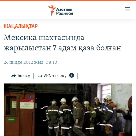
Accessibility
links
Skip
ЖАҢАЛЫҚТАР
to
ЖАҢАЛЫҚТАР
Мексика шахтасында
main
САЯСАТ
content
жарылыстан 7 адам қаза болған
AZATTYQTV
Skip
to
26 шілде 2012 жыл, 08:10
ҚАҢТАР ОҚИҒАСЫ
main
АДАМ ҚҰҚЫҚТАРЫ
Бөлісу
VPN-сіз оқу
Navigation
Skip
ӘЛЕУМЕТ
to
ӘЛЕМ
Search
АРНАЙЫ ЖОБАЛАР
Русский