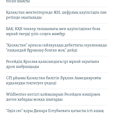
босап шықты
Қазақстан мектептерінде ЖИ, цифрлық қауіпсіздік пән
ретінде оқытылады
БАҚ: КҚК танкер тапшылығы мен қауіпсіздікке бола
мұнай тиеуді үзіп-созуға мәжбүр
"Қазақстан" арнасы сайлауалды дебаттағы сауалнамада
"ешқандай бұрмалау болған жоқ" дейді
Ресейдің Ярослав қаласындағы ірі мұнай зауытына
дрон шабуылдады
CPJ ұйымы Қазақстан билігін Лұқпан Ахмедияровты
қудалауды тоқтатуға үндеді
Wildberries негізгі қоймаларын Ресейден көшірмек
деген хабарды жоққа шығарды
"Әділ сөз" қоры Динара Егеубаеваға қатысты істі ашық