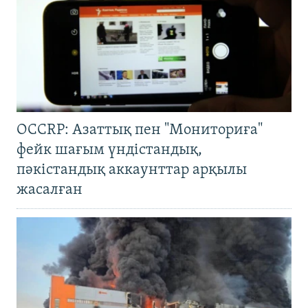
OCCRP: Азаттық пен "Мониториға"
фейк шағым үндістандық,
пәкістандық аккаунттар арқылы
жасалған