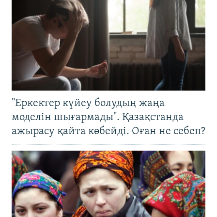
"Еркектер күйеу болудың жаңа
моделін шығармады". Қазақстанда
ажырасу қайта көбейді. Оған не себеп?