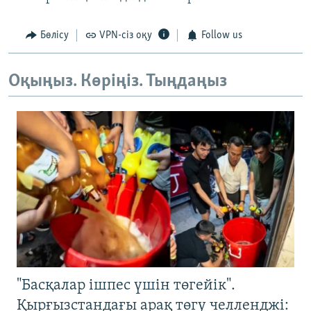
Бөлісу
VPN-сіз оқу
Follow us
Оқыңыз. Көріңіз. Тыңдаңыз
"Басқалар ішпес үшін төгейік".
Қырғызстандағы арақ төгу челленджі: