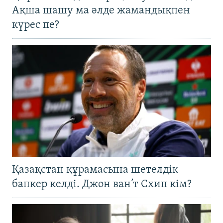
Ақша шашу ма әлде жамандықпен
күрес пе?
Қазақстан құрамасына шетелдік
бапкер келді. Джон ван’т Схип кім?