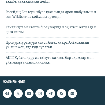
талабы сақталмаған дейді
Ресейдің Екатеринбург қаласында дрон шабуылынан
соң Wildberries қоймасы өртенді
Таиландта мектепте біреу қарудан оқ атып, алты адам
қаза тапты
Прокуратура журналист Александра Алёхованың
үкімін жеңілдетуді сұраған
АҚШ Кубаға қару жеткізуге қатысы бар адамдар мен
ұйымдарға санкция салды
ЖАЗЫЛЫҢЫЗ