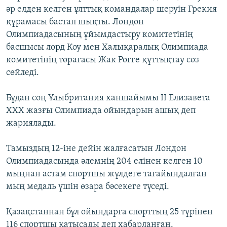
әр елден келген ұлттық командалар шеруін Грекия
құрамасы бастап шықты. Лондон
Олимпиадасының ұйымдастыру комитетінің
басшысы лорд Коу мен Халықаралық Олимпиада
комитетінің төрағасы Жак Рогге құттықтау сөз
сөйледі.
Бұдан соң Ұлыбритания ханшайымы ІІ Елизавета
ХХХ жазғы Олимпиада ойындарын ашық деп
жариялады.
Тамыздың 12-іне дейін жалғасатын Лондон
Олимпиадасында әлемнің 204 елінен келген 10
мыңнан астам спортшы жүлдеге тағайындалған
мың медаль үшін өзара бәсекеге түседі.
Қазақстаннан бұл ойындарға спорттың 25 түрінен
116 спортшы қатысады деп хабарланған.