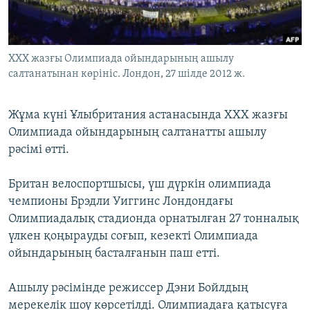
ЖАЗЫЛЫҢЫЗ
ХХХ жазғы Олимпиада ойындарының ашылу
салтанатынан көрініс. Лондон, 27 шілде 2012 ж.
Басқа тілдерде
Жұма күні Ұлыбритания астанасында ХХХ жазғы
Олимпиада ойындарының салтанатты ашылу
рәсімі өтті.
Британ велоспортшысы, үш дүркін олимпиада
чемпионы Брэдли Уиггинс Лондондағы
Олимпиадалық стадионда орнатылған 27 тонналық
үлкен қоңырауды соғып, кезекті Олимпиада
ойындарының басталғанын паш етті.
Ашылу рәсімінде режиссер Дэни Бойлдың
мерекелік шоу көрсетілді. Олимпиадаға қатысуға