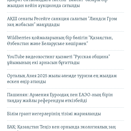
жылдан кейін аукционда сатылды
АҚШ сенаты Ресейге санкция салатын "Линдси Грэм
заң жобасын" мақұлдады
Wildberries қоймаларының бір бөлігін "Қазақстан,
Өзбекстан және Беларуське көшірмек"
YouTube видеохостинг қызметі "Русская община"
ұйымының екі арнасын бұғаттады
Орталық Азия 2025 жылы әлемде туризм ең жылдам
өскен өңір атанды
Пашинян: Армения Еуроодақ пен ЕАЭО-ның бірін
таңдау жайлы референдум өткізбейді
Білім грант иегерлерінің тізімі жарияланды
БАҚ: Қазақстан Теңіз кен орнында экологиялық заң