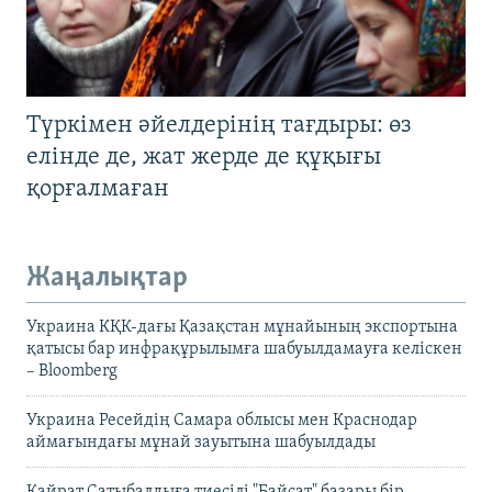
Түркімен әйелдерінің тағдыры: өз
елінде де, жат жерде де құқығы
қорғалмаған
Жаңалықтар
Украина КҚК-дағы Қазақстан мұнайының экспортына
қатысы бар инфрақұрылымға шабуылдамауға келіскен
– Bloomberg
Украина Ресейдің Самара облысы мен Краснодар
аймағындағы мұнай зауытына шабуылдады
Қайрат Сатыбалдыға тиесілі "Байсат" базары бір