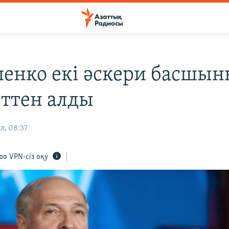
енко екі әскери басшын
ттен алды
л, 08:37
VPN-сіз оқу