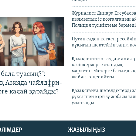
Журналист Динара Егеубаева
қылмыстық іс қозғалғанын а
Полиция түсініктеме бермеді
Путин елден кеткен ресейлі
құқығын шектейтін заңға қо
Қазақстанның сауда министр
кәсіпкерлерге отандық
маркетплейстерге басымдық
бала туасың?":
жайлы кеңес айтты
қ Азияда чайлдфри-
рге қалай қарайды?
Қазақстанға шетелдіктерді 
рұқсатпен кіргізу жобасы та
ұсынылды
БӨЛІМДЕР
ЖАЗЫЛЫҢЫЗ