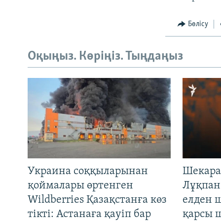
Бөлісу
Оқыңыз. Көріңіз. Тыңдаңыз
Украина соққыларынан
Шекара
қоймалары өртенген
Лұқпан
Wildberries Қазақстанға көз
елден 
тікті: Астанаға қауіп бар
қарсы 