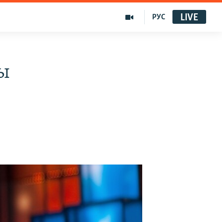
LIVE
РУС
ы