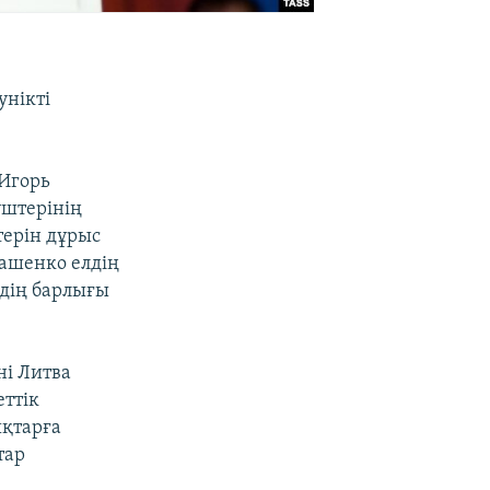
унікті
 Игорь
үштерінің
ерін дұрыс
ашенко елдің
дің барлығы
ні Литва
ттік
қтарға
тар