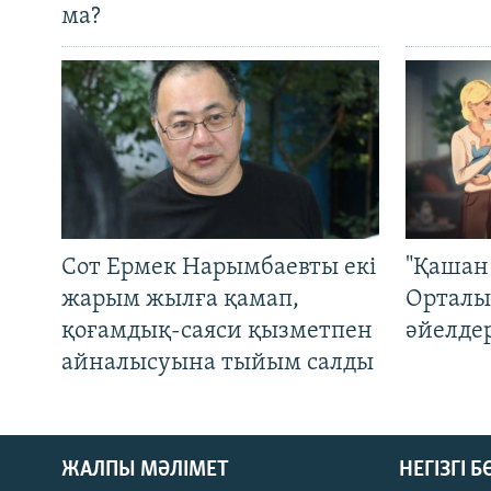
ма?
Сот Ермек Нарымбаевты екі
"Қашан 
жарым жылға қамап,
Орталы
қоғамдық-саяси қызметпен
әйелде
айналысуына тыйым салды
ЖАЛПЫ МӘЛІМЕТ
НЕГІЗГІ 