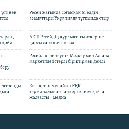
 үстінен
Ресей жағында соғысқан 51 елдің
йтты.
азаматтары Украинада тұтқында отыр
ктердің
АҚШ Ресейдің құрлықтағы әскеріне
л қойды
қарсы санкция енгізді
і
Ресейлік шенеунік Мәскеу мен Астана
маркетплейстерді біріктірмек дейді
 беру
электронды
Қазақстан мұнайын КҚК
лқыға
терминалынан танкерге тиеу қайта
жалғасты – медиа