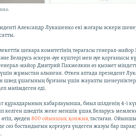
нко.
зиденті Александр Лукашенко екі жоғары әскери шене
сатты.
лекеттік шекара комитетінің төрағасы генерал-майор
әне Беларусь әскери-әуе күштері мен әуе қорғанысы к
енерал-майор Дмитрий Пахмелкин өз қызмет міндетт
үшін жұмыстан алынған. Өткен аптада президент Лук
н швед ұшағының бұзғаны үшін жауапты шенеуніктер
еп мәлімдеген еді.
ат құралдарының хабарлауынша, биыл шілденің 4-і кү
 келген шведтік жеке меншік ұшақ Беларусь мемлеке
өтіп, әуеден
800 ойыншық қонжық
тастаған. Ойыншы
нде сөз бостандығын қорғауға үндеген жазуы бар парақ
.