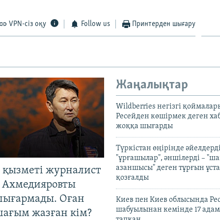
VPN-сіз оқу
Follow us
Принтерден шығару
Жаңалықтар
Wildberries негізгі қоймала
Ресейден көшірмек деген ха
жоққа шығарды
Түркістан өңірінде әйелдерді
"ұрғашылар", әншілерді – "
азаншысы" деген тұрғын ұста
 қызметі журналист
қозғалды
 Ахмедияровты
шығармады. Оған
Киев пен Киев облысында Рес
шабуылынан кемінде 17 адам
шағым жазған кім?
тапқан