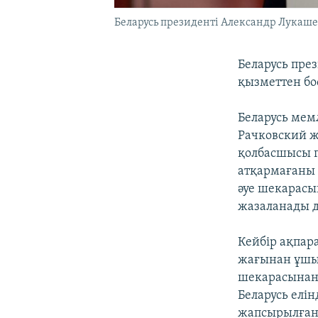
Беларусь президенті Александр Лукаше
Беларусь пре
қызметтен бо
Беларусь мем
Рачковский ж
қолбасшысы г
атқармағаны 
әуе шекарасы
жазаланады д
Кейбір ақпар
жағынан ұшып
шекарасынан 
Беларусь елі
жапсырылған