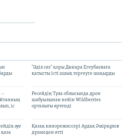
рын
"Әділ сөз" қоры Динара Егеубаеваға
барды
қатысты істі ашық тергеуге шақырды
 –
Ресейдің Тула облысында дрон
шайтанның
шабуылынан кейін Wildberries
лып, іс
орталығы өртенді
ейдің әуе
Қазақ кинорежиссері Ардақ Әмірқұлов
 қаза
дүниеден өтті