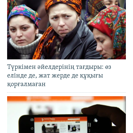
Түркімен әйелдерінің тағдыры: өз
елінде де, жат жерде де құқығы
қорғалмаған