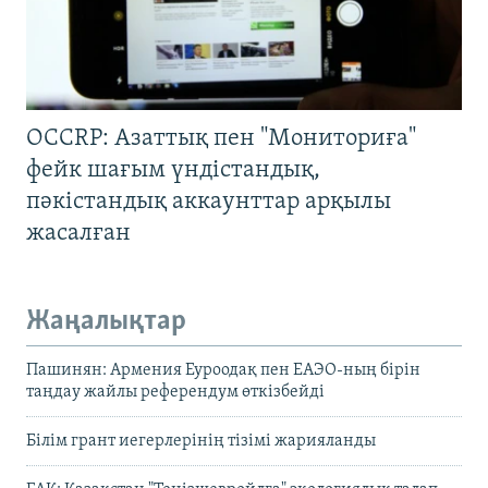
OCCRP: Азаттық пен "Мониториға"
фейк шағым үндістандық,
пәкістандық аккаунттар арқылы
жасалған
Жаңалықтар
Пашинян: Армения Еуроодақ пен ЕАЭО-ның бірін
таңдау жайлы референдум өткізбейді
Білім грант иегерлерінің тізімі жарияланды