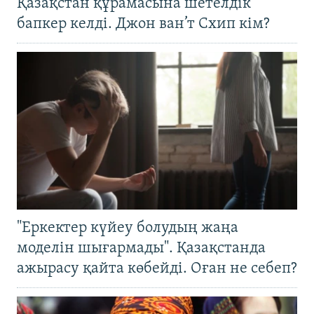
Қазақстан құрамасына шетелдік
бапкер келді. Джон ван’т Схип кім?
"Еркектер күйеу болудың жаңа
моделін шығармады". Қазақстанда
ажырасу қайта көбейді. Оған не себеп?