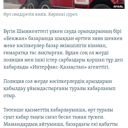
ЖАЗЫЛЫҢЫЗ
Өрт сөндіретін көлік. Көрнекі сурет.
Бүгін Шымкенттегі үлкен сауда орындарының бірі
Басқа тілдерде
«Бекжан» базарында шыққан өрттен зиян шеккен
жеке кәсіпкерлер базар әкімшілігін кінәлап,
ғимаратқа тас лақтырған. Бұдан соң ол жерді
полиция мен ішкі істер сарбаздары қоршап тұр деп
хабарлады «Интерфакс-Қазақстан» агенттігі.
Полиция сол жерде кәсіпкерлердің арыздарын
қабылдау ұйымдастырғаны туралы хабарланып
отыр.
Төтенше қызметтің хабарлауынша, өрт туралы
суыт хабар таңғы сағат беске таман түскен.
Мамандардың айтуынша, базардағы екі қабатты