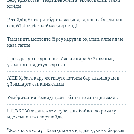
БАҚ: Қазақстан "Теңізшевройлға" экологиялық талап
қойды
Ресейдің Екатеринбург қаласында дрон шабуылынан
соң Wildberries қоймасы өртенді
Таиландта мектепте біреу қарудан оқ атып, алты адам
қаза тапты
Прокуратура журналист Александра Алёхованың
үкімін жеңілдетуді сұраған
АҚШ Кубаға қару жеткізуге қатысы бар адамдар мен
ұйымдарға санкция салды
Ұлыбритания Ресейдің алты банкіне санкция салды
UEFA 2030 жылғы әлем кубогына бойкот жариялау
идеясынан бас тартпайды
"Жосықсыз ұстау". Қазақстанның адам құқығы бюросы