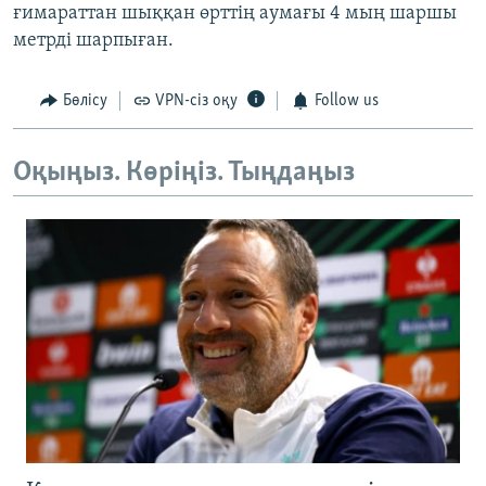
ғимараттан шыққан өрттің аумағы 4 мың шаршы
метрді шарпыған.
Бөлісу
VPN-сіз оқу
Follow us
Оқыңыз. Көріңіз. Тыңдаңыз