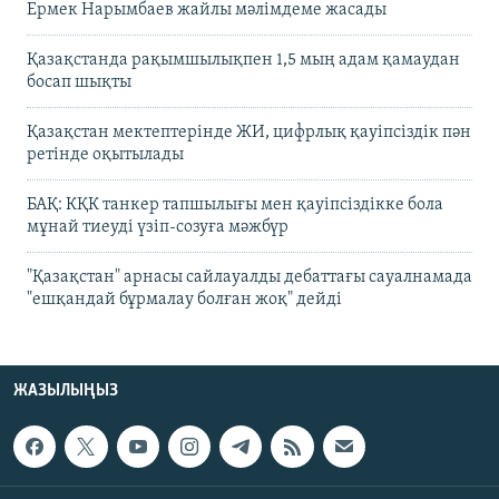
Ермек Нарымбаев жайлы мәлімдеме жасады
Қазақстанда рақымшылықпен 1,5 мың адам қамаудан
босап шықты
Қазақстан мектептерінде ЖИ, цифрлық қауіпсіздік пән
ретінде оқытылады
БАҚ: КҚК танкер тапшылығы мен қауіпсіздікке бола
мұнай тиеуді үзіп-созуға мәжбүр
"Қазақстан" арнасы сайлауалды дебаттағы сауалнамада
"ешқандай бұрмалау болған жоқ" дейді
ЖАЗЫЛЫҢЫЗ