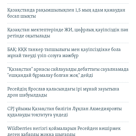
Қазақстанда рақымшылықпен 1,5 мың адам қамаудан
босап шықты
Қазақстан мектептерінде ЖИ, цифрлық қауіпсіздік пән
ретінде оқытылады
БАҚ: КҚК танкер тапшылығы мен қауіпсіздікке бола
мұнай тиеуді үзіп-созуға мәжбүр
"Қазақстан" арнасы сайлауалды дебаттағы сауалнамада
"ешқандай бұрмалау болған жоқ" дейді
Ресейдің Ярослав қаласындағы ірі мұнай зауытына
дрон шабуылдады
CPJ ұйымы Қазақстан билігін Лұқпан Ахмедияровты
қудалауды тоқтатуға үндеді
Wildberries негізгі қоймаларын Ресейден көшірмек
деген хабарды жоққа шығарды