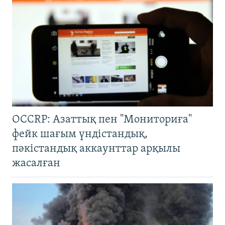
OCCRP: Азаттық пен "Мониториға"
фейк шағым үндістандық,
пәкістандық аккаунттар арқылы
жасалған