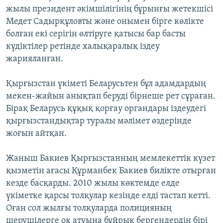
жылы президент әкімшілігінің бұрынғы жетекшісі
Медет Садырқұловты және онымен бірге көлікте
болған екі серігін өлтіруге қатысы бар басты
күдіктілер ретінде халықаралық іздеу
жарияланған.
Қырғызстан үкіметі Беларусьтен бұл адамдардың
мекен-жайын анықтап беруді бірнеше рет сұраған.
Бірақ Беларусь құқық қорғау органдары іздеудегі
қырғызстандықтар туралы мәлімет өздерінде
жоғын айтқан.
Жаныш Бакиев Қырғызстанның мемлекеттік күзет
қызметін ағасы Құрманбек Бакиев билікте отырған
кезде басқарды. 2010 жылы көктемде елде
үкіметке қарсы толқулар кезінде елді тастап кетті.
Оған сол жылғы толқуларда полицияның
шерушілерге оқ атуына бұйрық бергендердің бірі