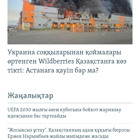
Украина соққыларынан қоймалары
өртенген Wildberries Қазақстанға көз
тікті: Астанаға қауіп бар ма?
Жаңалықтар
UEFA 2030 жылғы әлем кубогына бойкот жариялау
идеясынан бас тартпайды
"Жосықсыз ұстау". Қазақстанның адам құқығы бюросы
Ермек Нарымбаев жайлы мәлімдеме жасады