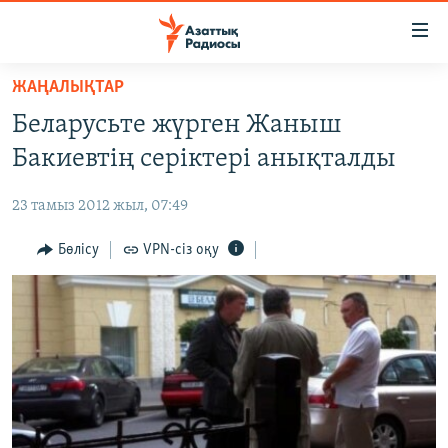
Accessibility
links
Skip
ЖАҢАЛЫҚТАР
to
ЖАҢАЛЫҚТАР
Беларусьте жүрген Жаныш
main
САЯСАТ
content
Бакиевтің серіктері анықталды
AZATTYQTV
Skip
to
23 тамыз 2012 жыл, 07:49
ҚАҢТАР ОҚИҒАСЫ
main
АДАМ ҚҰҚЫҚТАРЫ
Бөлісу
VPN-сіз оқу
Navigation
Skip
ӘЛЕУМЕТ
to
ӘЛЕМ
Search
АРНАЙЫ ЖОБАЛАР
Русский