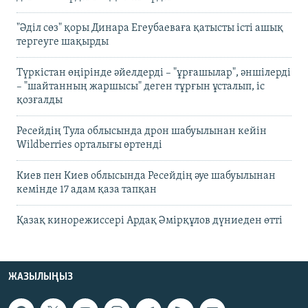
"Әділ сөз" қоры Динара Егеубаеваға қатысты істі ашық
тергеуге шақырды
Түркістан өңірінде әйелдерді – "ұрғашылар", әншілерді
– "шайтанның жаршысы" деген тұрғын ұсталып, іс
қозғалды
Ресейдің Тула облысында дрон шабуылынан кейін
Wildberries орталығы өртенді
Киев пен Киев облысында Ресейдің әуе шабуылынан
кемінде 17 адам қаза тапқан
Қазақ кинорежиссері Ардақ Әмірқұлов дүниеден өтті
ЖАЗЫЛЫҢЫЗ