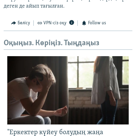
деген де айып тағылған.
Бөлісу
VPN-сіз оқу
Follow us
Оқыңыз. Көріңіз. Тыңдаңыз
"Еркектер күйеу болудың жаңа