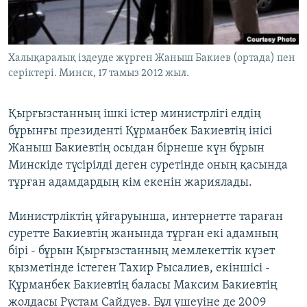
ЖАЗЫЛЫҢЫЗ
Халықаралық іздеуде жүрген Жаныш Бакиев (ортада) пен
серіктері. Минск, 17 тамыз 2012 жыл.
Басқа тілдерде
Қырғызстанның ішкі істер министрлігі елдің
бұрынғы президенті Құрманбек Бакиевтің інісі
Жаныш Бакиевтің осыдан бірнеше күн бұрын
Минскіде түсірілді деген суретінде оның қасында
тұрған адамдардың кім екенін жариялады.
Министрліктің ұйғаруынша, интернетте тараған
суретте Бакиевтің жанында тұрған екі адамның
бірі - бұрын Қырғызстанның мемлекеттік күзет
қызметінде істеген Тахир Рысалиев, екіншісі -
Құрманбек Бакиевтің баласы Максим Бакиевтің
жолдасы Рустам Сайдуев. Бұл үшеуіне де 2009