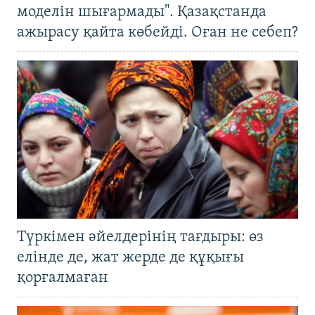
моделін шығармады". Қазақстанда
ажырасу қайта көбейді. Оған не себеп?
Түркімен әйелдерінің тағдыры: өз
елінде де, жат жерде де құқығы
қорғалмаған