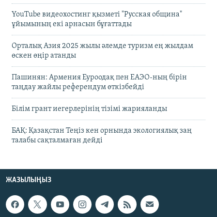
YouTube видеохостинг қызметі "Русская община"
ұйымының екі арнасын бұғаттады
Орталық Азия 2025 жылы әлемде туризм ең жылдам
өскен өңір атанды
Пашинян: Армения Еуроодақ пен ЕАЭО-ның бірін
таңдау жайлы референдум өткізбейді
Білім грант иегерлерінің тізімі жарияланды
БАҚ: Қазақстан Теңіз кен орнында экологиялық заң
талабы сақталмаған дейді
ЖАЗЫЛЫҢЫЗ