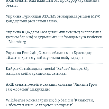
АҚШ сенаты Тодд Бланшты бас прокурор лауазымына
бекітті
Украина Түркиядан ATACMS зымырандары мен M270
қондырғыларын сатып алмақ
Украина КҚК-дағы Қазақстан мұнайының экспортына
қатысы бар инфрақұрылымға шабуылдамауға келіскен
– Bloomberg
Украина Ресейдің Самара облысы мен Краснодар
аймағындағы мұнай зауытына шабуылдады
Қайрат Сатыбалдыға тиесілі "Байсат" базары бір
жылдан кейін аукционда сатылды
АҚШ сенаты Ресейге санкция салатын "Линдси Грэм
заң жобасын" мақұлдады
Wildberries қоймаларының бір бөлігін "Қазақстан,
Өзбекстан және Беларуське көшірмек"