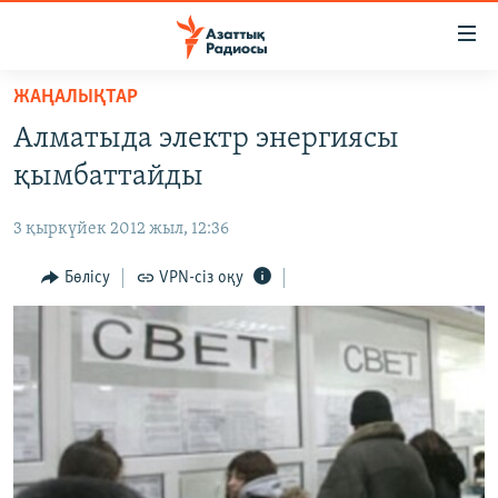
Accessibility
links
Skip
ЖАҢАЛЫҚТАР
to
ЖАҢАЛЫҚТАР
Алматыда электр энергиясы
main
САЯСАТ
content
қымбаттайды
AZATTYQTV
Skip
to
3 қыркүйек 2012 жыл, 12:36
ҚАҢТАР ОҚИҒАСЫ
main
АДАМ ҚҰҚЫҚТАРЫ
Бөлісу
VPN-сіз оқу
Navigation
Skip
ӘЛЕУМЕТ
to
ӘЛЕМ
Search
АРНАЙЫ ЖОБАЛАР
Русский