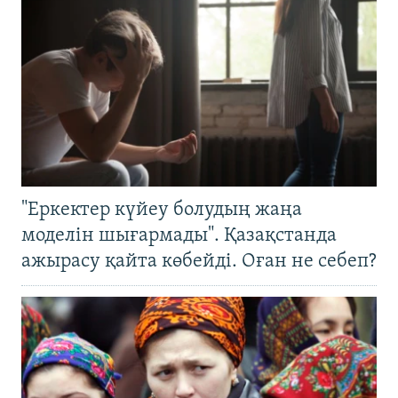
"Еркектер күйеу болудың жаңа
моделін шығармады". Қазақстанда
ажырасу қайта көбейді. Оған не себеп?