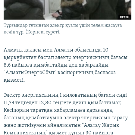
ЖАЗЫЛЫҢЫЗ
Тұрғындар тұтынған электр қуаты үшін төлем жасауға
келіп тұр. (Көрнекі сурет).
Басқа тілдерде
Алматы қаласы мен Алматы облысында 10
қыркүйектен бастап электр энергиясының бағасы
8,6 пайызға қымбаттайды деп хабарлайды
"АлматыЭнергоСбыт" кәсіпорнының баспасөз
қызметі.
Электр энергиясының 1 киловатының бағасы енді
11,79 теңгеден 12,80 теңгеге дейін қымбаттамақ.
Кәсіпорын таратқан хабарламаға қарағанда,
бағаның қымбаттауына электр энергиясын тарату
және жеткізумен айналысатын "Алатау Жарық
Компаниясының" қызмет құнын 30 пайызға