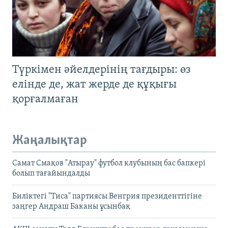
Түркімен әйелдерінің тағдыры: өз
елінде де, жат жерде де құқығы
қорғалмаған
Жаңалықтар
Самат Смақов "Атырау" футбол клубының бас бапкері
болып тағайындалды
Биліктегі "Тиса" партиясы Венгрия президенттігіне
заңгер Андраш Баканы ұсынбақ