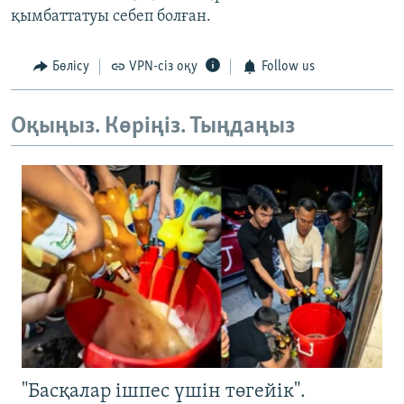
қымбаттатуы себеп болған.
Бөлісу
VPN-сіз оқу
Follow us
Оқыңыз. Көріңіз. Тыңдаңыз
"Басқалар ішпес үшін төгейік".