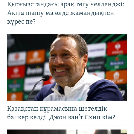
Қырғызстандағы арақ төгу челленджі:
Ақша шашу ма әлде жамандықпен
күрес пе?
Қазақстан құрамасына шетелдік
бапкер келді. Джон ван’т Схип кім?