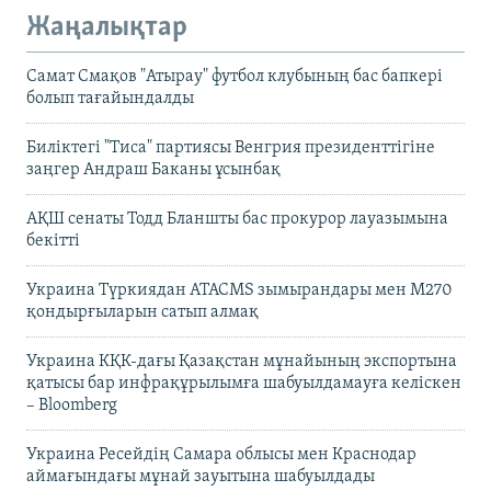
Жаңалықтар
Самат Смақов "Атырау" футбол клубының бас бапкері
болып тағайындалды
Биліктегі "Тиса" партиясы Венгрия президенттігіне
заңгер Андраш Баканы ұсынбақ
АҚШ сенаты Тодд Бланшты бас прокурор лауазымына
бекітті
Украина Түркиядан ATACMS зымырандары мен M270
қондырғыларын сатып алмақ
Украина КҚК-дағы Қазақстан мұнайының экспортына
қатысы бар инфрақұрылымға шабуылдамауға келіскен
– Bloomberg
Украина Ресейдің Самара облысы мен Краснодар
аймағындағы мұнай зауытына шабуылдады