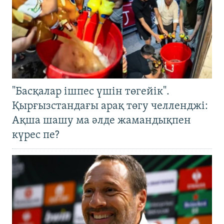
"Басқалар ішпес үшін төгейік".
Қырғызстандағы арақ төгу челленджі:
Ақша шашу ма әлде жамандықпен
күрес пе?