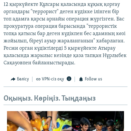
12 қыркүйекте Құлсары қаласында құқық қорғау
органдары "террорист" деген күдікке ілінген бір
топ адамға қарсы арнайы операция жүргізген. Бас
прокуратура операция барысында "террористік
топқа қатысы бар деген күдікпен бес адамның көзі
жойылып, біреуі ауыр жараланғанын" хабарлаған.
Ресми орган күдіктілерді 5 қыркүйекте Атырау
қаласында жарылыс кезінде қаза тапқан Нұрлыбек
Сақауовпен байланыстырады.
Бөлісу
VPN-сіз оқу
Follow us
Оқыңыз. Көріңіз. Тыңдаңыз