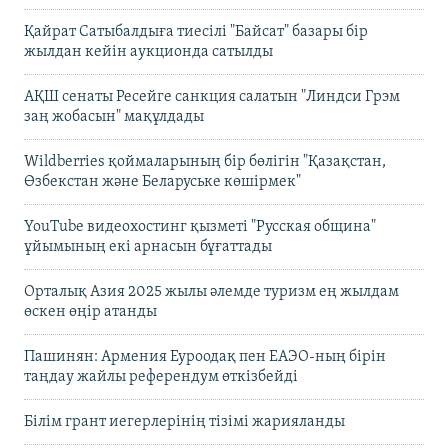
Қайрат Сатыбалдыға тиесілі "Байсат" базары бір
жылдан кейін аукционда сатылды
АҚШ сенаты Ресейге санкция салатын "Линдси Грэм
заң жобасын" мақұлдады
Wildberries қоймаларының бір бөлігін "Қазақстан,
Өзбекстан және Беларуське көшірмек"
YouTube видеохостинг қызметі "Русская община"
ұйымының екі арнасын бұғаттады
Орталық Азия 2025 жылы әлемде туризм ең жылдам
өскен өңір атанды
Пашинян: Армения Еуроодақ пен ЕАЭО-ның бірін
таңдау жайлы референдум өткізбейді
Білім грант иегерлерінің тізімі жарияланды