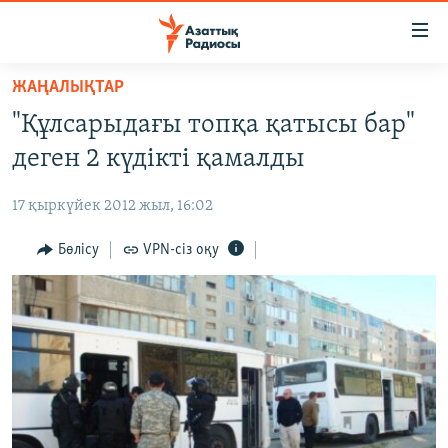
Accessibility
links
Skip
ЖАҢАЛЫҚТАР
to
ЖАҢАЛЫҚТАР
"Құлсарыдағы топқа қатысы бар"
main
САЯСАТ
content
деген 2 күдікті қамалды
AZATTYQTV
Skip
to
17 қыркүйек 2012 жыл, 16:02
ҚАҢТАР ОҚИҒАСЫ
main
АДАМ ҚҰҚЫҚТАРЫ
Бөлісу
VPN-сіз оқу
Navigation
Skip
ӘЛЕУМЕТ
to
ӘЛЕМ
Search
АРНАЙЫ ЖОБАЛАР
Русский