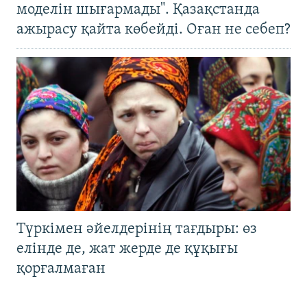
моделін шығармады". Қазақстанда
ажырасу қайта көбейді. Оған не себеп?
Түркімен әйелдерінің тағдыры: өз
елінде де, жат жерде де құқығы
қорғалмаған