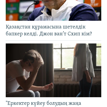
Қазақстан құрамасына шетелдік
бапкер келді. Джон ван’т Схип кім?
"Еркектер күйеу болудың жаңа