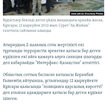
ЖАЗЫЛЫҢЫЗ
Күдіктілер бекінді деген үйдің маңындағы арнайы жасақ.
Құлсары, 12 қыркүйек 2012 жыл. Сурет "Ақ Жайық"
Басқа тілдерде
газетінің сайтынан алынды.
Атыраудың 2-қалалық соты жергілікті екі
тұрғынды террористік әрекетке қатысы бар деген
күдікпен екі айға қамауға алуға санкция шығарды
деп хабарлайды "Интерфакс-Қазақстан" агенттігі.
Облыстық соттың баспасөз хатшысы Боранбай
Ғалиевтің айтуынша, ұсталғандар 12 қыркүйекте
Құлсары қаласында "полицияға қарсылық көрсетті"
деп аталған адамдармен қатысы бар деген күдікке
ілінген.