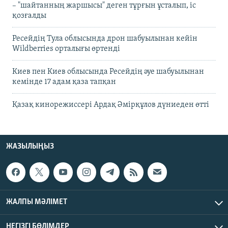
– "шайтанның жаршысы" деген тұрғын ұсталып, іс
қозғалды
Ресейдің Тула облысында дрон шабуылынан кейін
Wildberries орталығы өртенді
Киев пен Киев облысында Ресейдің әуе шабуылынан
кемінде 17 адам қаза тапқан
Қазақ кинорежиссері Ардақ Әмірқұлов дүниеден өтті
ЖАЗЫЛЫҢЫЗ
ЖАЛПЫ МӘЛІМЕТ
НЕГІЗГІ БӨЛІМДЕР