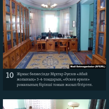
10
Жұмыс бөлмесінде Мұхтар Әуезов «Абай
жолының» 3-4-томдарын, «Өскен өркен»
романының бірінші томын жазып бітірген.