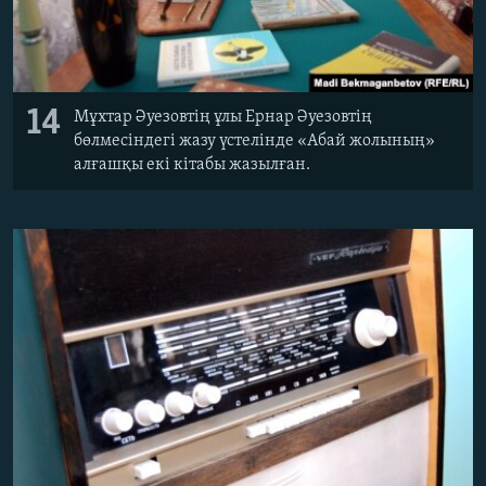
14
Мұхтар Әуезовтің ұлы Ернар Әуезовтің
бөлмесіндегі жазу үстелінде «Абай жолының»
алғашқы екі кітабы жазылған.