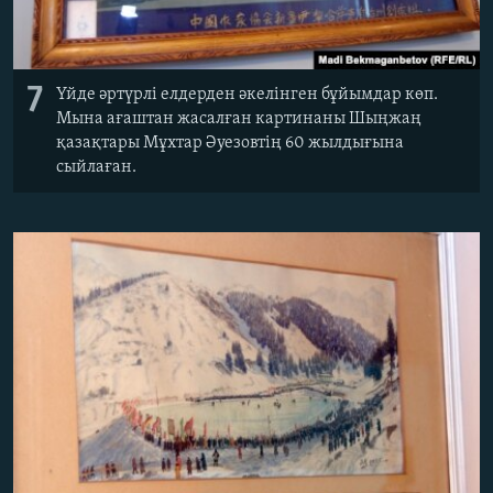
7
Үйде әртүрлі елдерден әкелінген бұйымдар көп.
Мына ағаштан жасалған картинаны Шыңжаң
қазақтары Мұхтар Әуезовтің 60 жылдығына
сыйлаған.