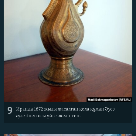
9
Иранда 1872 жылы жасалған қола құман Әуез
әулетінен осы үйге әкелінген.