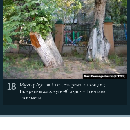
18
Мұхтар Әуезовтің өзі отырғызған жаңғақ.
Галереяны әзірлеуге Әбілқасым Есентаев
атсалысты.