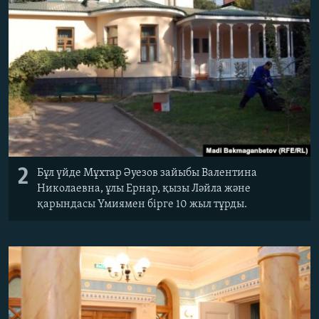
2
Бұл үйде Мұхтар Әуезов зайыбы Валентина
Николаевна, ұлы Ернар, қызы Ләйла және
қарындасы Үмиямен бірге 10 жыл тұрды.