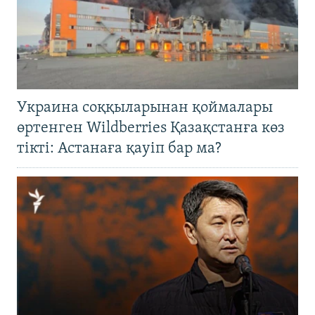
Украина соққыларынан қоймалары
өртенген Wildberries Қазақстанға көз
тікті: Астанаға қауіп бар ма?