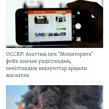
OCCRP: Азаттық пен "Мониториға"
фейк шағым үндістандық,
пәкістандық аккаунттар арқылы
жасалған