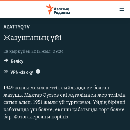
Accessibility
links
Skip
AZATTYQTV
to
ЖАҢАЛЫҚТАР
Жазушының үйі
main
САЯСАТ
content
AZATTYQTV
Skip
28 қыркүйек 2012 жыл, 09:24
to
Бөлісу
ҚАҢТАР ОҚИҒАСЫ
main
АДАМ ҚҰҚЫҚТАРЫ
VPN-сіз оқу
Navigation
Skip
ӘЛЕУМЕТ
1949 жылы мемлекеттік сыйлыққа ие болған
to
ӘЛЕМ
жазушы Мұхтар Әуезов екі мұғалімнен жер телімін
Search
сатып алып, 1951 жылы үй тұрғызған. Үйдің бірінші
АРНАЙЫ ЖОБАЛАР
қабатында үш бөлме, екінші қабатында төрт бөлме
бар. Фотогалереяны көріңіз.
Русский