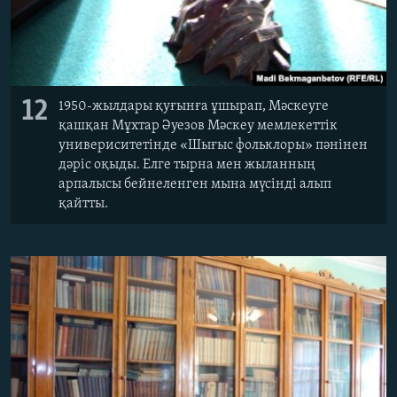
12
1950-жылдары қуғынға ұшырап, Мәскеуге
қашқан Мұхтар Әуезов Мәскеу мемлекеттік
универиситетінде «Шығыс фольклоры» пәнінен
дәріс оқыды. Елге тырна мен жыланның
арпалысы бейнеленген мына мүсінді алып
қайтты.