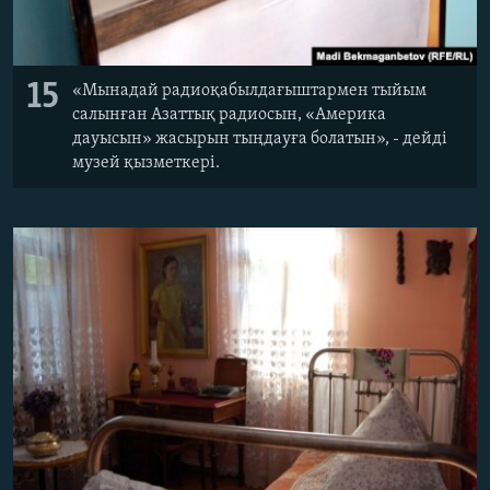
15
«Мынадай радиоқабылдағыштармен тыйым
салынған Азаттық радиосын, «Америка
дауысын» жасырын тыңдауға болатын», - дейді
музей қызметкері.