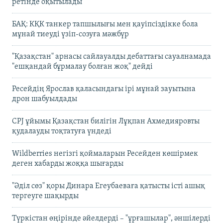
ретінде оқытылады
БАҚ: КҚК танкер тапшылығы мен қауіпсіздікке бола
мұнай тиеуді үзіп-созуға мәжбүр
"Қазақстан" арнасы сайлауалды дебаттағы сауалнамада
"ешқандай бұрмалау болған жоқ" дейді
Ресейдің Ярослав қаласындағы ірі мұнай зауытына
дрон шабуылдады
CPJ ұйымы Қазақстан билігін Лұқпан Ахмедияровты
қудалауды тоқтатуға үндеді
Wildberries негізгі қоймаларын Ресейден көшірмек
деген хабарды жоққа шығарды
"Әділ сөз" қоры Динара Егеубаеваға қатысты істі ашық
тергеуге шақырды
Түркістан өңірінде әйелдерді – "ұрғашылар", әншілерді