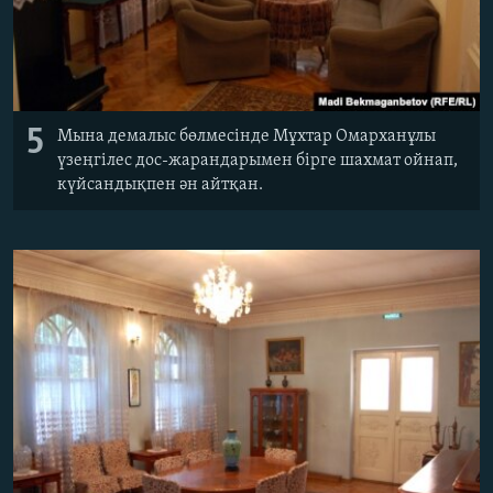
5
Мына демалыс бөлмесінде Мұхтар Омарханұлы
үзеңгілес дос-жарандарымен бірге шахмат ойнап,
күйсандықпен ән айтқан.