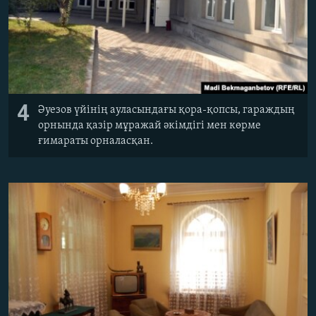
4
Әуезов үйінің ауласындағы қора-қопсы, гараждың
орнында қазір мұражай әкімдігі мен көрме
ғимараты орналасқан.