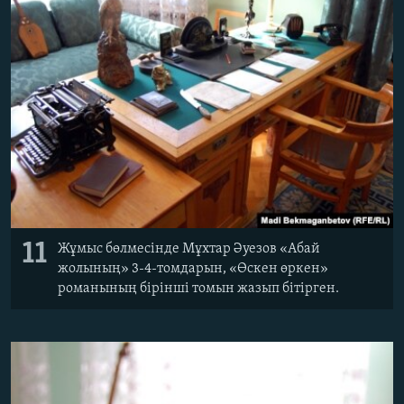
11
Жұмыс бөлмесінде Мұхтар Әуезов «Абай
жолының» 3-4-томдарын, «Өскен өркен»
романының бірінші томын жазып бітірген.