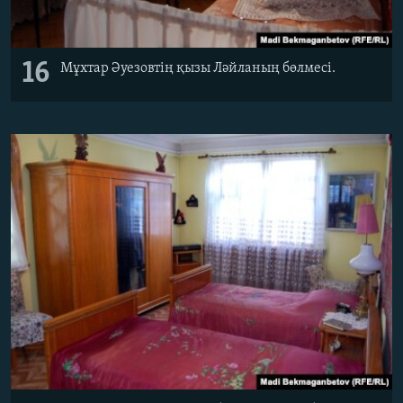
16
Мұхтар Әуезовтің қызы Ләйланың бөлмесі.