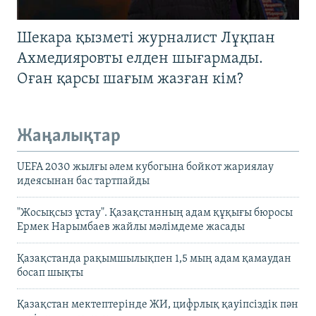
Шекара қызметі журналист Лұқпан
Ахмедияровты елден шығармады.
Оған қарсы шағым жазған кім?
Жаңалықтар
UEFA 2030 жылғы әлем кубогына бойкот жариялау
идеясынан бас тартпайды
"Жосықсыз ұстау". Қазақстанның адам құқығы бюросы
Ермек Нарымбаев жайлы мәлімдеме жасады
Қазақстанда рақымшылықпен 1,5 мың адам қамаудан
босап шықты
Қазақстан мектептерінде ЖИ, цифрлық қауіпсіздік пән