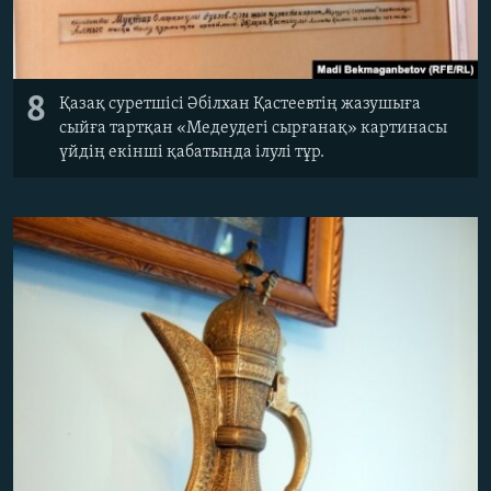
8
Қазақ суретшісі Әбілхан Қастеевтің жазушыға
сыйға тартқан «Медеудегі сырғанақ» картинасы
үйдің екінші қабатында ілулі тұр.