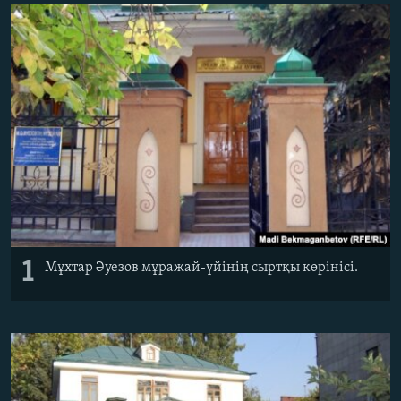
ЖАЗЫЛЫҢЫЗ
Басқа тілдерде
1
Мұхтар Әуезов мұражай-үйінің сыртқы көрінісі.