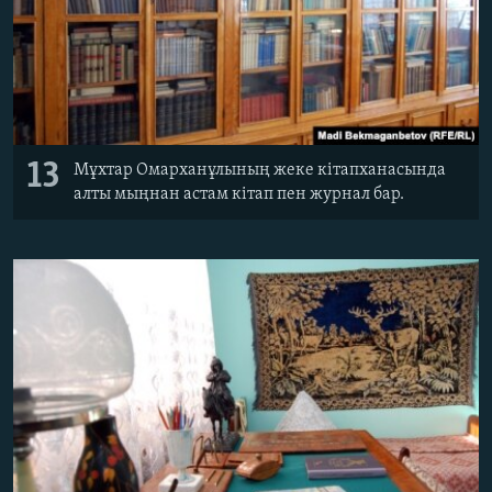
13
Мұхтар Омарханұлының жеке кітапханасында
алты мыңнан астам кітап пен журнал бар.