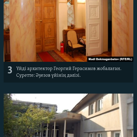
3
Үйді архитектор Георгий Герасимов жобалаған.
Суретте: Әуезов үйінің дәлізі.