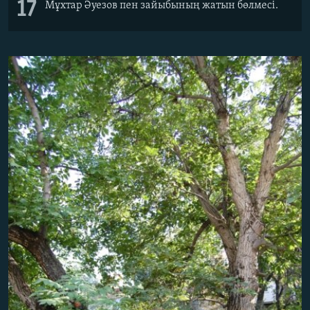
17
Мұхтар Әуезов пен зайыбының жатын бөлмесі.