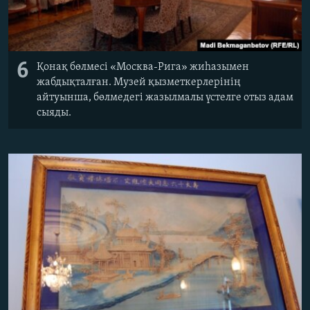
6
Қонақ бөлмесі «Москва-Рига» жиһазымен
жабдықталған. Музей қызметкерлерінің
айтуынша, бөлмедегі жазылмалы үстелге отыз адам
сыяды.