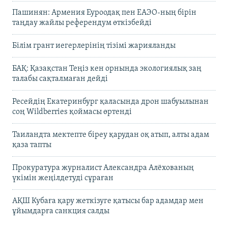
Пашинян: Армения Еуроодақ пен ЕАЭО-ның бірін
таңдау жайлы референдум өткізбейді
Білім грант иегерлерінің тізімі жарияланды
БАҚ: Қазақстан Теңіз кен орнында экологиялық заң
талабы сақталмаған дейді
Ресейдің Екатеринбург қаласында дрон шабуылынан
соң Wildberries қоймасы өртенді
Таиландта мектепте біреу қарудан оқ атып, алты адам
қаза тапты
Прокуратура журналист Александра Алёхованың
үкімін жеңілдетуді сұраған
АҚШ Кубаға қару жеткізуге қатысы бар адамдар мен
ұйымдарға санкция салды