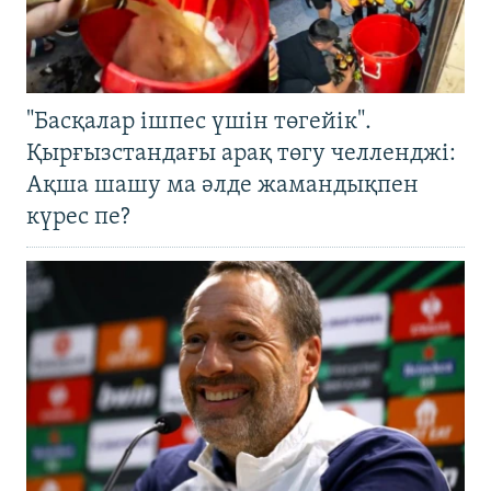
"Басқалар ішпес үшін төгейік".
Қырғызстандағы арақ төгу челленджі:
Ақша шашу ма әлде жамандықпен
күрес пе?