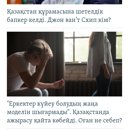
Қазақстан құрамасына шетелдік
бапкер келді. Джон ван’т Схип кім?
"Еркектер күйеу болудың жаңа
моделін шығармады". Қазақстанда
ажырасу қайта көбейді. Оған не себеп?