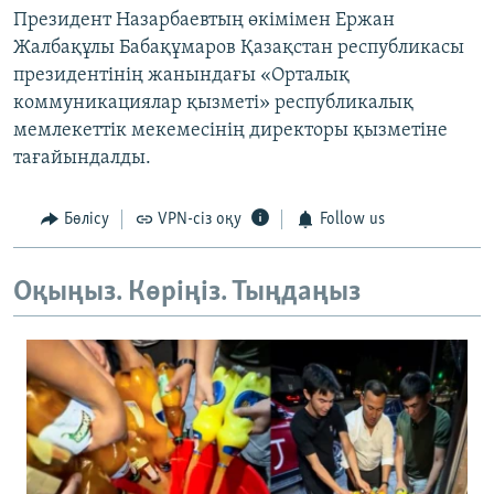
Президент Назарбаевтың өкімімен Ержан
Жалбақұлы Бабақұмаров Қазақстан республикасы
президентінің жанындағы «Орталық
коммуникациялар қызметі» республикалық
мемлекеттік мекемесінің директоры қызметіне
тағайындалды.
Бөлісу
VPN-сіз оқу
Follow us
Оқыңыз. Көріңіз. Тыңдаңыз