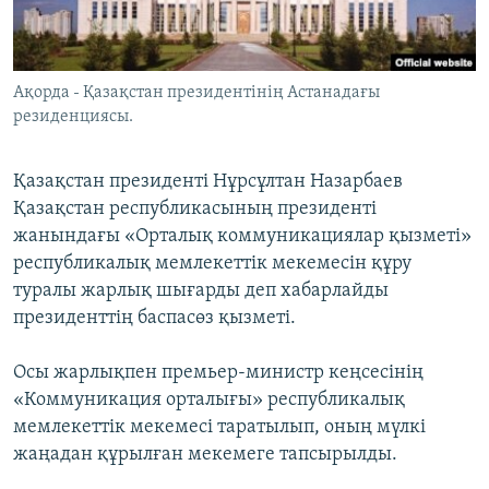
ЖАЗЫЛЫҢЫЗ
Ақорда - Қазақстан президентінің Астанадағы
резиденциясы.
Басқа тілдерде
Қазақстан президенті Нұрсұлтан Назарбаев
Қазақстан республикасының президенті
жанындағы «Орталық коммуникациялар қызметі»
республикалық мемлекеттік мекемесін құру
туралы жарлық шығарды деп хабарлайды
президенттің баспасөз қызметі.
Осы жарлықпен премьер-министр кеңсесінің
«Коммуникация орталығы» республикалық
мемлекеттік мекемесі таратылып, оның мүлкі
жаңадан құрылған мекемеге тапсырылды.