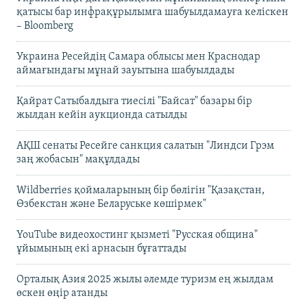
қатысы бар инфрақұрылымға шабуылдамауға келіскен
– Bloomberg
Украина Ресейдің Самара облысы мен Краснодар
аймағындағы мұнай зауытына шабуылдады
Қайрат Сатыбалдыға тиесілі "Байсат" базары бір
жылдан кейін аукционда сатылды
АҚШ сенаты Ресейге санкция салатын "Линдси Грэм
заң жобасын" мақұлдады
Wildberries қоймаларының бір бөлігін "Қазақстан,
Өзбекстан және Беларуське көшірмек"
YouTube видеохостинг қызметі "Русская община"
ұйымының екі арнасын бұғаттады
Орталық Азия 2025 жылы әлемде туризм ең жылдам
өскен өңір атанды