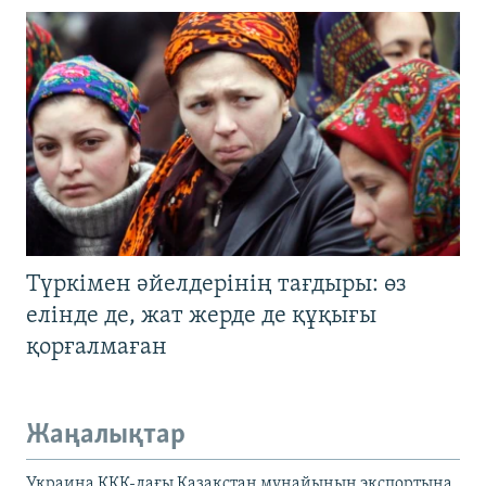
Түркімен әйелдерінің тағдыры: өз
елінде де, жат жерде де құқығы
қорғалмаған
Жаңалықтар
Украина КҚК-дағы Қазақстан мұнайының экспортына