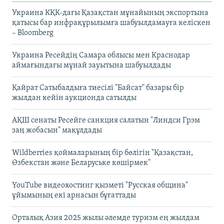
Украина КҚК-дағы Қазақстан мұнайының экспортына
қатысы бар инфрақұрылымға шабуылдамауға келіскен
– Bloomberg
Украина Ресейдің Самара облысы мен Краснодар
аймағындағы мұнай зауытына шабуылдады
Қайрат Сатыбалдыға тиесілі "Байсат" базары бір
жылдан кейін аукционда сатылды
АҚШ сенаты Ресейге санкция салатын "Линдси Грэм
заң жобасын" мақұлдады
Wildberries қоймаларының бір бөлігін "Қазақстан,
Өзбекстан және Беларуське көшірмек"
YouTube видеохостинг қызметі "Русская община"
ұйымының екі арнасын бұғаттады
Орталық Азия 2025 жылы әлемде туризм ең жылдам