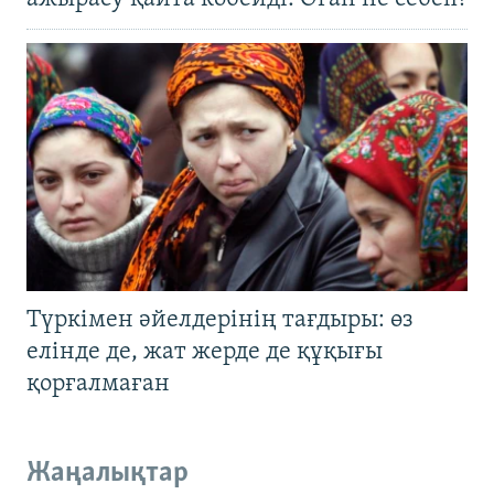
Түркімен әйелдерінің тағдыры: өз
елінде де, жат жерде де құқығы
қорғалмаған
Жаңалықтар