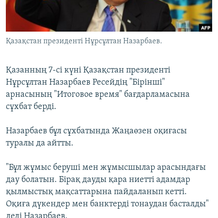
ЖАЗЫЛЫҢЫЗ
Қазақстан президенті Нұрсұлтан Назарбаев.
Басқа тілдерде
Қазанның 7-сі күні Қазақстан президенті
Нұрсұлтан Назарбаев Ресейдің "Бірінші"
арнасының "Итоговое время" бағдарламасына
сұхбат берді.
Назарбаев бұл сұхбатында Жаңаөзен оқиғасы
туралы да айтты.
"Бұл жұмыс беруші мен жұмысшылар арасындағы
дау болатын. Бірақ дауды қара ниетті адамдар
қылмыстық мақсаттарына пайдаланып кетті.
Оқиға дүкендер мен банктерді тонаудан басталды"
деді Назарбаев.