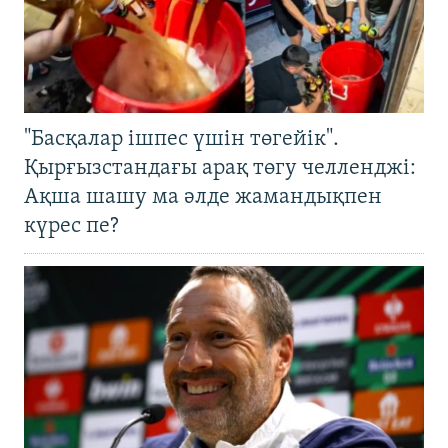
"Басқалар ішпес үшін төгейік".
Қырғызстандағы арақ төгу челленджі:
Ақша шашу ма әлде жамандықпен
күрес пе?