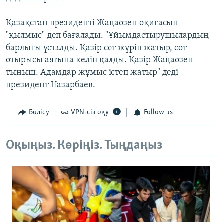
Қазақстан президенті Жаңаөзен оқиғасын
"қылмыс" деп бағалады. "Ұйымдастырушылардың
барлығы ұсталды. Қазір сот жүріп жатыр, сот
отырысы аяғына келіп қалды. Қазір Жаңаөзен
тыныш. Адамдар жұмыс істеп жатыр" деді
президент Назарбаев.
Бөлісу
VPN-сіз оқу
Follow us
Оқыңыз. Көріңіз. Тыңдаңыз