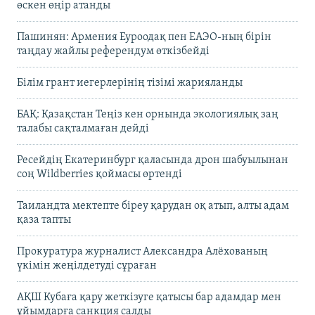
өскен өңір атанды
Пашинян: Армения Еуроодақ пен ЕАЭО-ның бірін
таңдау жайлы референдум өткізбейді
Білім грант иегерлерінің тізімі жарияланды
БАҚ: Қазақстан Теңіз кен орнында экологиялық заң
талабы сақталмаған дейді
Ресейдің Екатеринбург қаласында дрон шабуылынан
соң Wildberries қоймасы өртенді
Таиландта мектепте біреу қарудан оқ атып, алты адам
қаза тапты
Прокуратура журналист Александра Алёхованың
үкімін жеңілдетуді сұраған
АҚШ Кубаға қару жеткізуге қатысы бар адамдар мен
ұйымдарға санкция салды