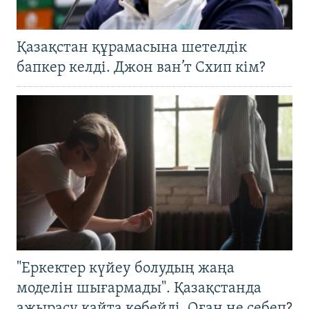
Қазақстан құрамасына шетелдік
бапкер келді. Джон ван’т Схип кім?
"Еркектер күйеу болудың жаңа
моделін шығармады". Қазақстанда
ажырасу қайта көбейді. Оған не себеп?