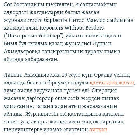
Сөз бостандығы шектелген, я сақталмайтын
елдердегі жағдайларды батыл жазған
журналистерге берілетін Питер Маклер сыйлығын
халықаралық Reporters Without Borders
("Шекарасыз тілшілер") ұйымы тағайындаған.
Биыл бұл сыйлық қазақ журналисі Лұқпан
Ахмедьяровқа тапсырылатыны туралы тамыз
айында хабарланған.
Лұқпан Ахмедьяровқа 19 сәуір күні Оралда үйінің
алдында белгісіз біреулер қарулы
қастандық жасап
,
ауыр халде ауруханаға түскен еді. Операция
жасаған дәрігерлер оған сегіз жерден пышақ
ұрылғанын, тапаншадан атып жаралағанын
айтады. Журналистің өзі қастандыққа қатысты
соңғы уақыттары жариялаған мақалаларының
шенеуніктерге ұнамай жүргенін
айтқан
.