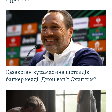
Қазақстан құрамасына шетелдік
бапкер келді. Джон ван’т Схип кім?