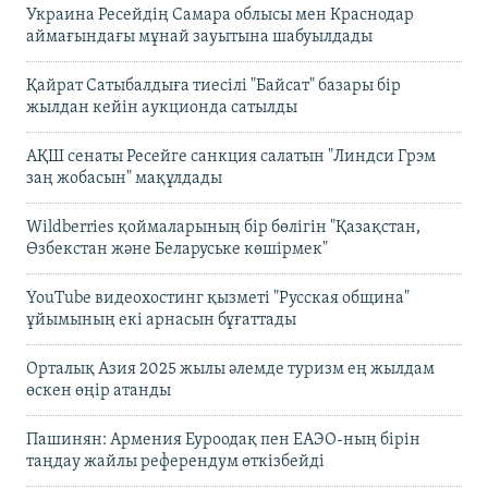
Украина Ресейдің Самара облысы мен Краснодар
аймағындағы мұнай зауытына шабуылдады
Қайрат Сатыбалдыға тиесілі "Байсат" базары бір
жылдан кейін аукционда сатылды
АҚШ сенаты Ресейге санкция салатын "Линдси Грэм
заң жобасын" мақұлдады
Wildberries қоймаларының бір бөлігін "Қазақстан,
Өзбекстан және Беларуське көшірмек"
YouTube видеохостинг қызметі "Русская община"
ұйымының екі арнасын бұғаттады
Орталық Азия 2025 жылы әлемде туризм ең жылдам
өскен өңір атанды
Пашинян: Армения Еуроодақ пен ЕАЭО-ның бірін
таңдау жайлы референдум өткізбейді