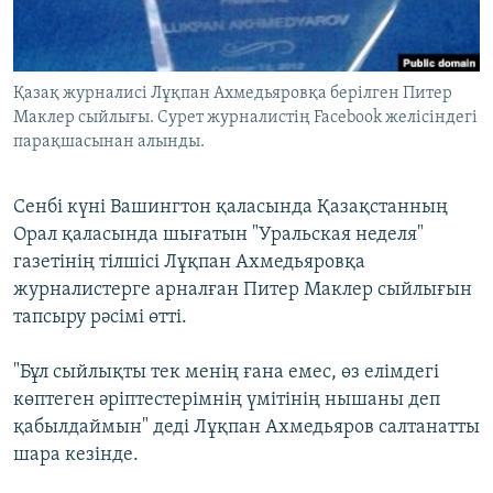
ЖАЗЫЛЫҢЫЗ
Қазақ журналисі Лұқпан Ахмедьяровқа берілген Питер
Маклер сыйлығы. Сурет журналистің Facebook желісіндегі
Басқа тілдерде
парақшасынан алынды.
Сенбі күні Вашингтон қаласында Қазақстанның
Орал қаласында шығатын "Уральская неделя"
газетінің тілшісі Лұқпан Ахмедьяровқа
журналистерге арналған Питер Маклер сыйлығын
тапсыру рәсімі өтті.
"Бұл сыйлықты тек менің ғана емес, өз елімдегі
көптеген әріптестерімнің үмітінің нышаны деп
қабылдаймын" деді Лұқпан Ахмедьяров салтанатты
шара кезінде.