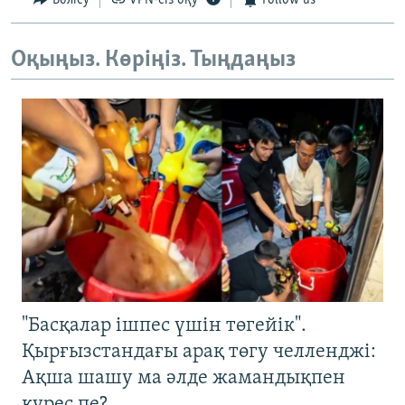
Бөлісу
VPN-сіз оқу
Follow us
Оқыңыз. Көріңіз. Тыңдаңыз
"Басқалар ішпес үшін төгейік".
Қырғызстандағы арақ төгу челленджі:
Ақша шашу ма әлде жамандықпен
күрес пе?