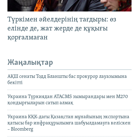
Түркімен әйелдерінің тағдыры: өз
елінде де, жат жерде де құқығы
қорғалмаған
Жаңалықтар
АҚШ сенаты Тодд Бланшты бас прокурор лауазымына
бекітті
Украина Түркиядан ATACMS зымырандары мен M270
қондырғыларын сатып алмақ
Украина КҚК-дағы Қазақстан мұнайының экспортына
қатысы бар инфрақұрылымға шабуылдамауға келіскен
– Bloomberg