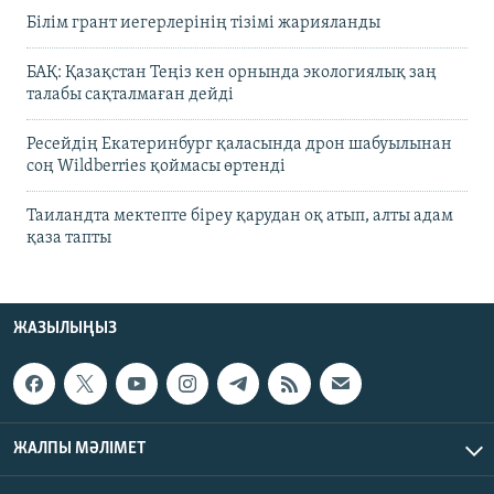
Білім грант иегерлерінің тізімі жарияланды
БАҚ: Қазақстан Теңіз кен орнында экологиялық заң
талабы сақталмаған дейді
Ресейдің Екатеринбург қаласында дрон шабуылынан
соң Wildberries қоймасы өртенді
Таиландта мектепте біреу қарудан оқ атып, алты адам
қаза тапты
ЖАЗЫЛЫҢЫЗ
ЖАЛПЫ МӘЛІМЕТ