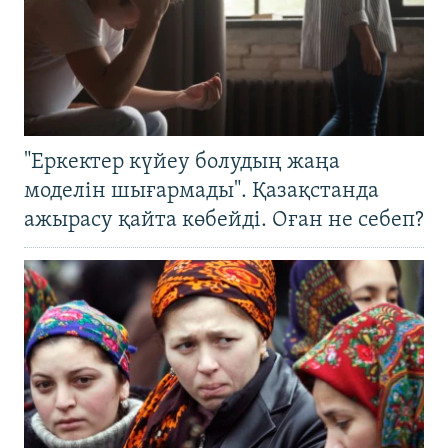
"Еркектер күйеу болудың жаңа
моделін шығармады". Қазақстанда
ажырасу қайта көбейді. Оған не себеп?