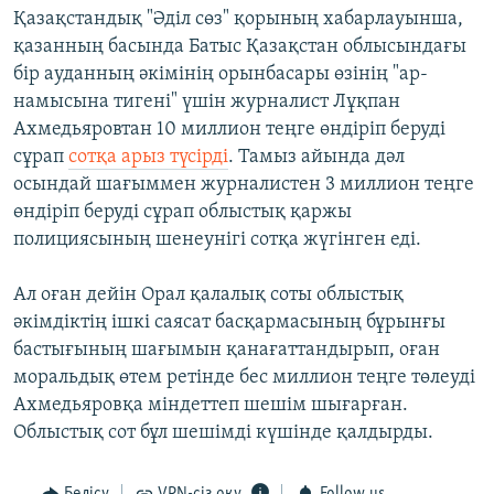
Қазақстандық "Әділ сөз" қорының хабарлауынша,
қазанның басында Батыс Қазақстан облысындағы
бір ауданның әкімінің орынбасары өзінің "ар-
намысына тигені" үшін журналист Лұқпан
Ахмедьяровтан 10 миллион теңге өндіріп беруді
сұрап
сотқа арыз түсірді
. Тамыз айында дәл
осындай шағыммен журналистен 3 миллион теңге
өндіріп беруді сұрап облыстық қаржы
полициясының шенеунігі сотқа жүгінген еді.
Ал оған дейін Орал қалалық соты облыстық
әкімдіктің ішкі саясат басқармасының бұрынғы
бастығының шағымын қанағаттандырып, оған
моральдық өтем ретінде бес миллион теңге төлеуді
Ахмедьяровқа міндеттеп шешім шығарған.
Облыстық сот бұл шешімді күшінде қалдырды.