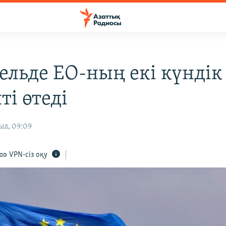
ельде ЕО-ның екі күндік
ті өтеді
ыл, 09:09
VPN-сіз оқу