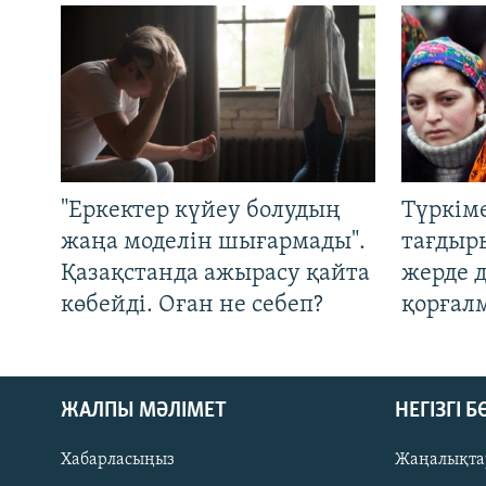
"Еркектер күйеу болудың
Түркім
жаңа моделін шығармады".
тағдыры
Қазақстанда ажырасу қайта
жерде 
көбейді. Оған не себеп?
қорғал
ЖАЛПЫ МӘЛІМЕТ
НЕГІЗГІ 
Хабарласыңыз
Жаңалықта