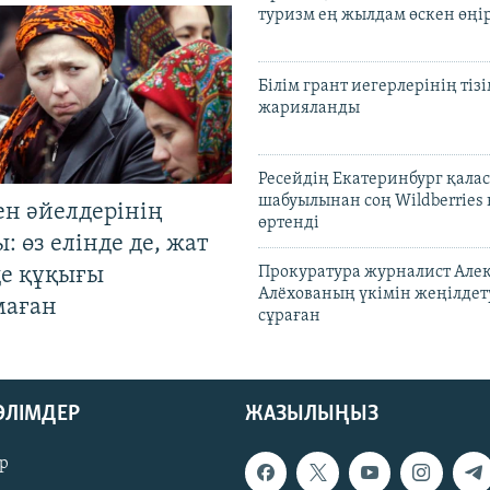
туризм ең жылдам өскен өңі
Білім грант иегерлерінің тізі
жарияланды
Ресейдің Екатеринбург қала
шабуылынан соң Wildberries
ен әйелдерінің
өртенді
: өз елінде де, жат
де құқығы
Прокуратура журналист Але
Алёхованың үкімін жеңілдет
маған
сұраған
БӨЛІМДЕР
ЖАЗЫЛЫҢЫЗ
р