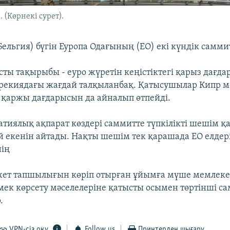
 (Көрнекі сурет).
ельгия) бүгін Еуропа Одағының (ЕО) екі күндік самми
сты тақырыбы - еуро жүретін кеңістіктегі қарыз дағд
рекиядағы жағдай талқыланбақ. Қатысушылар Кипр 
қаржы дағдарысын да айналып өтпейді.
атиялық ақпарат көздері саммитте түпкілікті шешім қ
й екенін айтады. Нақты шешім тек қарашада ЕО елдер
нің
жет тапшылығын көріп отырған ұйымға мүше мемлеке
ек көрсету мәселелеріне қатысты осымен төртінші с
.
VPN-сіз оқу
Follow us
Принтерден шығару