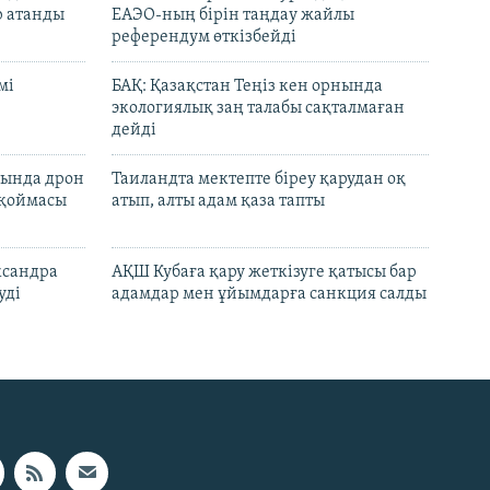
р атанды
ЕАЭО-ның бірін таңдау жайлы
референдум өткізбейді
мі
БАҚ: Қазақстан Теңіз кен орнында
экологиялық заң талабы сақталмаған
дейді
сында дрон
Таиландта мектепте біреу қарудан оқ
 қоймасы
атып, алты адам қаза тапты
ксандра
АҚШ Кубаға қару жеткізуге қатысы бар
уді
адамдар мен ұйымдарға санкция салды