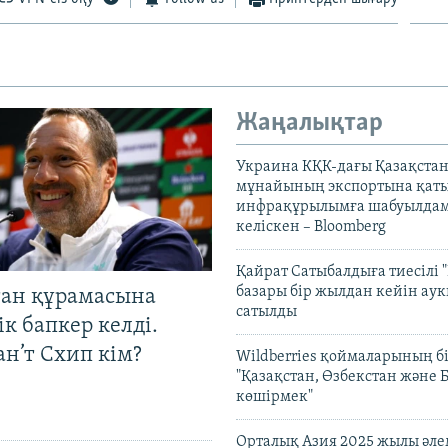
Жаңалықтар
Украина КҚК-дағы Қазақста
мұнайының экспортына қаты
инфрақұрылымға шабуылдам
келіскен – Bloomberg
Қайрат Сатыбалдыға тиесілі "
базары бір жылдан кейін ау
тан құрамасына
сатылды
к бапкер келді.
н’т Схип кім?
Wildberries қоймаларының бі
"Қазақстан, Өзбекстан және 
көшірмек"
Орталық Азия 2025 жылы әл