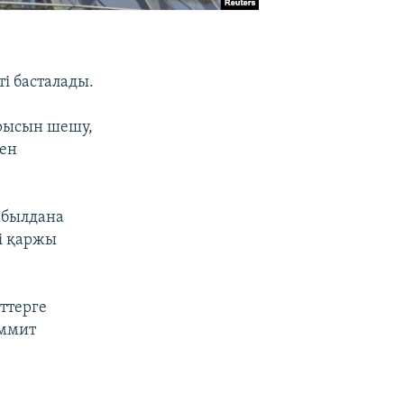
ті басталады.
арысын шешу,
мен
абылдана
і қаржы
ттерге
аммит