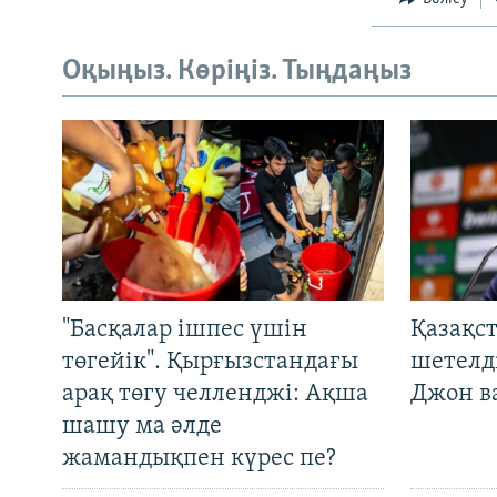
Оқыңыз. Көріңіз. Тыңдаңыз
"Басқалар ішпес үшін
Қазақс
төгейік". Қырғызстандағы
шетелді
арақ төгу челленджі: Ақша
Джон ва
шашу ма әлде
жамандықпен күрес пе?