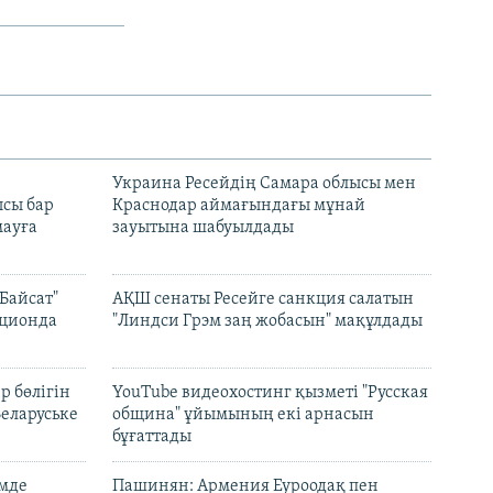
н
Украина Ресейдің Самара облысы мен
сы бар
Краснодар аймағындағы мұнай
ауға
зауытына шабуылдады
Байсат"
АҚШ сенаты Ресейге санкция салатын
кционда
"Линдси Грэм заң жобасын" мақұлдады
р бөлігін
YouTube видеохостинг қызметі "Русская
Беларуське
община" ұйымының екі арнасын
бұғаттады
емде
Пашинян: Армения Еуроодақ пен