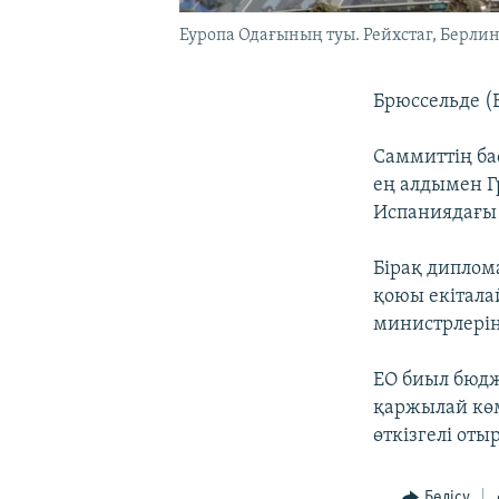
Еуропа Одағының туы. Рейхстаг, Берлин.
Брюссельде (Б
Саммиттің ба
ең алдымен Г
Испаниядағы 
Бірақ диплом
қоюы екітала
министрлері
ЕО биыл бюд
қаржылай көм
өткізгелі отыр
Бөлісу