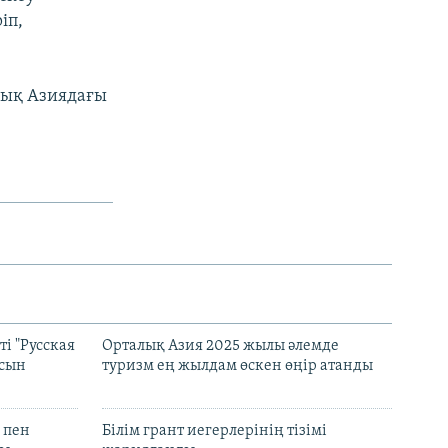
іп,
лық Азиядағы
і "Русская
Орталық Азия 2025 жылы әлемде
асын
туризм ең жылдам өскен өңір атанды
 пен
Білім грант иегерлерінің тізімі