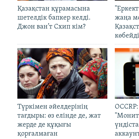
Қазақстан құрамасына
"Еркек
шетелдік бапкер келді.
жаңа м
Джон ван’т Схип кім?
Қазақс
көбейді
Түркімен әйелдерінің
OCCRP:
тағдыры: өз елінде де, жат
"Монит
жерде де құқығы
үндіст
қорғалмаған
аккаун