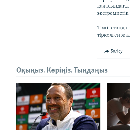
қаласындағы 
экстремистік
Тәжікстандағ
тіркелген жа
Бөлісу
Оқыңыз. Көріңіз. Тыңдаңыз