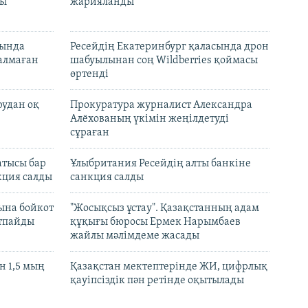
лы
жарияланды
нында
Ресейдің Екатеринбург қаласында дрон
талмаған
шабуылынан соң Wildberries қоймасы
өртенді
рудан оқ
Прокуратура журналист Александра
Алёхованың үкімін жеңілдетуді
сұраған
атысы бар
Ұлыбритания Ресейдің алты банкіне
кция салды
санкция салды
ына бойкот
"Жосықсыз ұстау". Қазақстанның адам
ртпайды
құқығы бюросы Ермек Нарымбаев
жайлы мәлімдеме жасады
 1,5 мың
Қазақстан мектептерінде ЖИ, цифрлық
қауіпсіздік пән ретінде оқытылады