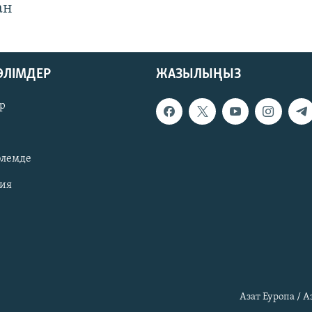
ан
БӨЛІМДЕР
ЖАЗЫЛЫҢЫЗ
р
әлемде
зия
Азат Еуропа / 