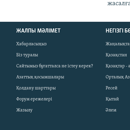
жасалғ
ЖАЛПЫ МӘЛІМЕТ
НЕГІЗГІ 
Хабарласыңыз
Жаңалықта
Біз туралы
Қазақстан
Русский
Сайтымыз бұғатталса не істеу керек?
Қазақтар - 
Азаттық қосымшалары
Орталық А
ЖАЗЫЛЫҢЫЗ
Қолдану шарттары
Ресей
Форум ережелері
Қытай
Жазылу
Әлем
Басқа тілдерде