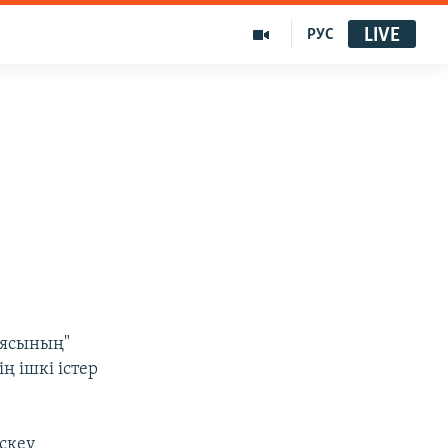
LIVE
РУС
иясының"
ң ішкі істер
скеу