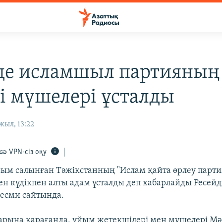
де исламшыл партияның
ті мүшелері ұсталды
жыл, 13:22
VPN-сіз оқу
ым салынған Тәжікстанның "Ислам қайта өрлеу парт
н күдікпен алты адам ұсталды деп хабарлайды Ресейді
ресми сайтында.
арына қарағанда, ұйым жетекшілері мен мүшелері Мә