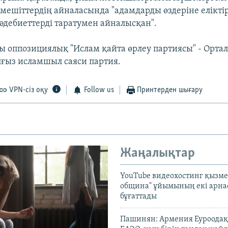
мешіттердің айналасында "адамдарды өздеріне еліктір
 әдебиеттерді таратумен айналысқан".
ы оппозициялық "Ислам қайта өрлеу партиясы" - Орта
лғыз исламшыл саяси партия.
VPN-сіз оқу
Follow us
Принтерден шығару
Жаңалықтар
YouTube видеохостинг қызмет
община" ұйымының екі арн
бұғаттады
Пашинян: Армения Еуроодақ