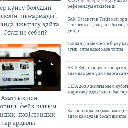
ЕАЭО-ның бірін таңдау жай
референдум өткізбейді
тер күйеу болудың
оделін шығармады".
БАҚ: Қазақстан Теңіз кен ор
танда ажырасу қайта
экологиялық заң талабы сақ
дейді
. Оған не себеп?
Таиландта мектепте біреу қа
атып, алты адам қаза тапты
АҚШ Кубаға қару жеткізуге қ
адамдар мен ұйымдарға сан
UEFA 2030 жылғы әлем кубог
жариялау идеясынан бас та
 Азаттық пен
ориға" фейк шағым
Қазақстанда рақымшылықпен
андық, пәкістандық
адам қамаудан босап шықты
ттар арқылы