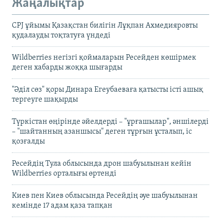
Жаңалықтар
CPJ ұйымы Қазақстан билігін Лұқпан Ахмедияровты
қудалауды тоқтатуға үндеді
Wildberries негізгі қоймаларын Ресейден көшірмек
деген хабарды жоққа шығарды
"Әділ сөз" қоры Динара Егеубаеваға қатысты істі ашық
тергеуге шақырды
Түркістан өңірінде әйелдерді – "ұрғашылар", әншілерді
– "шайтанның азаншысы" деген тұрғын ұсталып, іс
қозғалды
Ресейдің Тула облысында дрон шабуылынан кейін
Wildberries орталығы өртенді
Киев пен Киев облысында Ресейдің әуе шабуылынан
кемінде 17 адам қаза тапқан