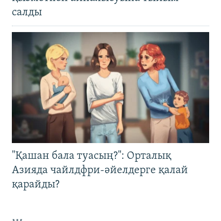
салды
"Қашан бала туасың?": Орталық
Азияда чайлдфри-әйелдерге қалай
қарайды?