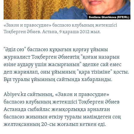
ЖАЗЫЛЫҢЫЗ
«Закон и правосудие» баспасөз клубының жетекшісі
Тоқберген Әбиев. Астана, 9 қараша 2012 жыл.
Басқа тілдерде
"Әділ сөз" баспасөз құқығын қорғау ұйымы
журналист Тоқберген Әбиевтің "қоғам назарын
өзіне аудару үшін жасырғанын" әдепке сай емес
деп жариялап, оны ұйымның "қара тізіміне" қосты.
Бұл туралы ұйымның сайтында хабарланды.
Аbiyev.kz сайтының, «Закон и правосудие»
баспасөз клубының жетекшісі Тоқберген Әбиев
Астанада сыбайлас жемқорлыққа арналған
баспасөз жиынын өткізу туралы мәлімдеген соң
желтоқсанның 20-сы жоғалып кеткен еді.