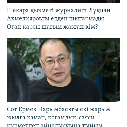
Шекара қызметі журналист Лұқпан
Ахмедияровты елден шығармады.
Оған қарсы шағым жазған кім?
Сот Ермек Нарымбаевты екі жарым
жылға қамап, қоғамдық-саяси
қызметпен айналысуына тыйым