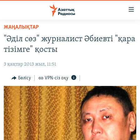
Accessibility
links
Skip
ЖАҢАЛЫҚТАР
to
ЖАҢАЛЫҚТАР
"Әділ сөз" журналист Әбиевті "қара
main
САЯСАТ
content
тізімге" қосты
AZATTYQTV
Skip
to
3 қаңтар 2013 жыл, 11:51
ҚАҢТАР ОҚИҒАСЫ
main
АДАМ ҚҰҚЫҚТАРЫ
Бөлісу
VPN-сіз оқу
Navigation
Skip
ӘЛЕУМЕТ
to
ӘЛЕМ
Search
АРНАЙЫ ЖОБАЛАР
Русский