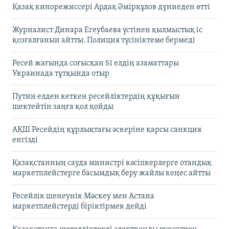
Қазақ кинорежиссері Ардақ Әмірқұлов дүниеден өтті
Журналист Динара Егеубаева үстінен қылмыстық іс
қозғалғанын айтты. Полиция түсініктеме бермеді
Ресей жағында соғысқан 51 елдің азаматтары
Украинада тұтқында отыр
Путин елден кеткен ресейліктердің құқығын
шектейтін заңға қол қойды
АҚШ Ресейдің құрлықтағы әскеріне қарсы санкция
енгізді
Қазақстанның сауда министрі кәсіпкерлерге отандық
маркетплейстерге басымдық беру жайлы кеңес айтты
Ресейлік шенеунік Мәскеу мен Астана
маркетплейстерді біріктірмек дейді