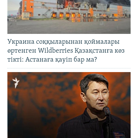
Украина соққыларынан қоймалары
өртенген Wildberries Қазақстанға көз
тікті: Астанаға қауіп бар ма?