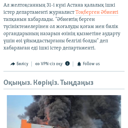
Ал желтоқсанның 31-і күні Астана қалалық ішкі
істер департаменті журналист
Тоқберген Әбиевті
тапқанын хабарлады. "Әбиевтің берген
түсініктемелерінен ол жоғалуды қоғам мен билік
органдарының назарын өзінің қызметіне аударту
үшін өзі ұйымдастырғаны белгілі болды" деп
хабарлаған еді ішкі істер департаменті.
Бөлісу
VPN-сіз оқу
Follow us
Оқыңыз. Көріңіз. Тыңдаңыз