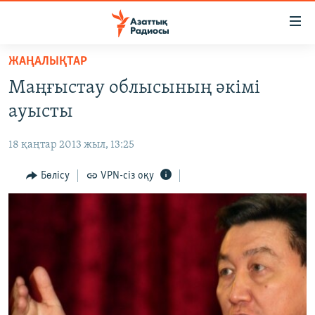
Accessibility
links
Skip
ЖАҢАЛЫҚТАР
to
ЖАҢАЛЫҚТАР
Маңғыстау облысының әкімі
main
САЯСАТ
content
ауысты
AZATTYQTV
Skip
to
18 қаңтар 2013 жыл, 13:25
ҚАҢТАР ОҚИҒАСЫ
main
АДАМ ҚҰҚЫҚТАРЫ
Бөлісу
VPN-сіз оқу
Navigation
Skip
ӘЛЕУМЕТ
to
ӘЛЕМ
Search
АРНАЙЫ ЖОБАЛАР
Русский