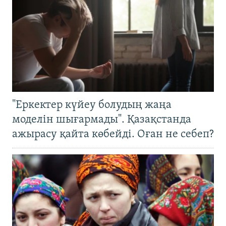
"Еркектер күйеу болудың жаңа
моделін шығармады". Қазақстанда
ажырасу қайта көбейді. Оған не себеп?