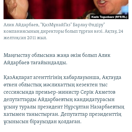
ЖАЗЫЛЫҢЫЗ
Алик Айдарбаев, "ҚазМұнайГаз" Барлау Өндіру"
компаниясының директоры болып тұрған кезі. Ақтау, 24
Басқа тілдерде
желтоқсан 2011 жыл.
Маңғыстау облысына жаңа әкім болып Алик
Айдарбаев тағайындалды.
ҚазАқпарат агенттігінің хабарлауынша, Ақтауда
өткен облыстық мәслихаттың кезектен тыс
сессиясында премьер-министр Серік Ахметов
депутаттарды Айдарбаевтың кандидатурасын
ұсыну туралы президент Нұрсұлтан Назарбаевтың
хатымен таныстырған. Депутаттар президенттің
ұсынысын бірауыздан қолдаған.