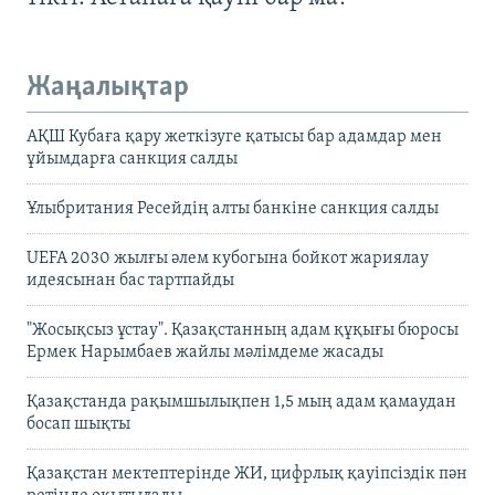
Жаңалықтар
АҚШ Кубаға қару жеткізуге қатысы бар адамдар мен
ұйымдарға санкция салды
Ұлыбритания Ресейдің алты банкіне санкция салды
UEFA 2030 жылғы әлем кубогына бойкот жариялау
идеясынан бас тартпайды
"Жосықсыз ұстау". Қазақстанның адам құқығы бюросы
Ермек Нарымбаев жайлы мәлімдеме жасады
Қазақстанда рақымшылықпен 1,5 мың адам қамаудан
босап шықты
Қазақстан мектептерінде ЖИ, цифрлық қауіпсіздік пән