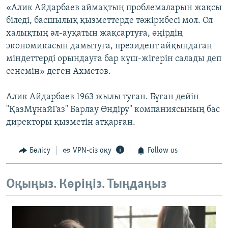
«Алик Айдарбаев аймақтың проблемаларын жақсы
біледі, басшылық қызметтерде тәжірибесі мол. Ол
халықтың әл-ауқатын жақсартуға, өңірдің
экономикасын дамытуға, президент айқындаған
міндеттерді орындауға бар күш-жігерін салады деп
сенемін» деген Ахметов.
Алик Айдарбаев 1963 жылы туған. Бұған дейін
"ҚазМұнайГаз" Барлау Өндіру" компаниясының бас
директоры қызметін атқарған.
Бөлісу
VPN-сіз оқу
Follow us
Оқыңыз. Көріңіз. Тыңдаңыз