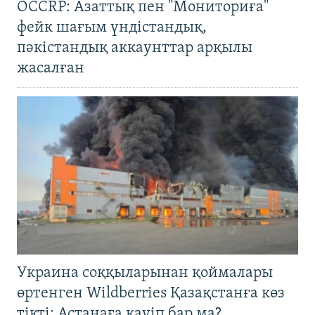
OCCRP: Азаттық пен "Мониториға"
фейк шағым үндістандық,
пәкістандық аккаунттар арқылы
жасалған
Украина соққыларынан қоймалары
өртенген Wildberries Қазақстанға көз
тікті: Астанаға қауіп бар ма?