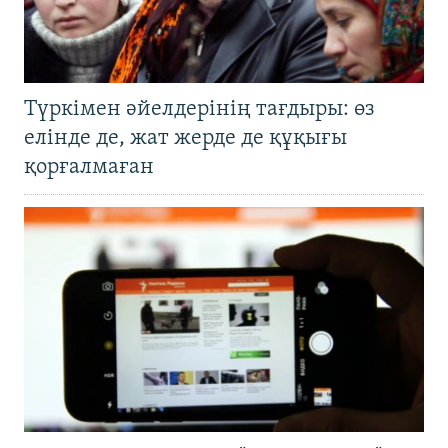
Түркімен әйелдерінің тағдыры: өз
елінде де, жат жерде де құқығы
қорғалмаған