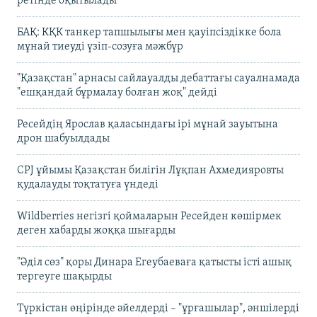
ретінде оқытылады
БАҚ: КҚК танкер тапшылығы мен қауіпсіздікке бола
мұнай тиеуді үзіп-созуға мәжбүр
"Қазақстан" арнасы сайлауалды дебаттағы сауалнамада
"ешқандай бұрмалау болған жоқ" дейді
Ресейдің Ярослав қаласындағы ірі мұнай зауытына
дрон шабуылдады
CPJ ұйымы Қазақстан билігін Лұқпан Ахмедияровты
қудалауды тоқтатуға үндеді
Wildberries негізгі қоймаларын Ресейден көшірмек
деген хабарды жоққа шығарды
"Әділ сөз" қоры Динара Егеубаеваға қатысты істі ашық
тергеуге шақырды
Түркістан өңірінде әйелдерді – "ұрғашылар", әншілерді