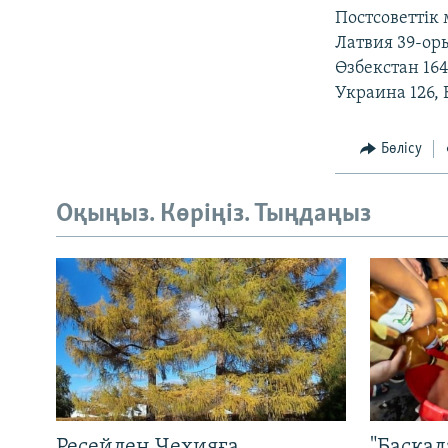
Постсоветтік 
Латвия 39-ор
Өзбекстан 164
Украина 126, 
Бөлісу
Оқыңыз. Көріңіз. Тыңдаңыз
Ресейден Чехияға
"Басқал