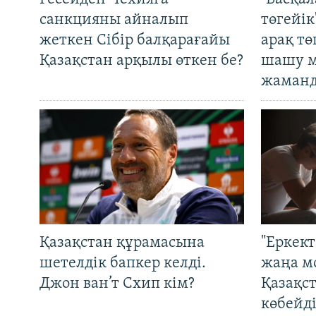
санкцияны айналып
төгейік
жеткен Сібір балқарағайы
арақ тө
Қазақстан арқылы өткен бе?
шашу м
жаманд
Қазақстан құрамасына
"Еркек
шетелдік бапкер келді.
жаңа м
Джон ван’т Схип кім?
Қазақс
көбейді