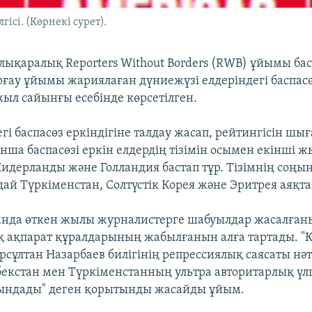
ісі. (Көрнекі сурет).
алықаралық Reporters Without Borders (RWB) ұйымы ба
орғау ұйымы жариялаған дүниежүзі елдеріндегі баспас
жыл сайынғы есебінде көрсетілген.
гі баспасөз еркіндігіне талдау жасап, рейтингісін шығ
нша баспасөзі еркін елдердің тізімін осымен екінші 
идерланды және Голландия бастап тұр. Тізімнің соңын
ай Түркіменстан, Солтүстік Корея және Эритрея аяқт
нда өткен жылы журналистерге шабуылдар жасалғаны
 ақпарат құралдарының жабылғанын алға тартады. "
рсұлтан Назарбаев билігінің репрессиялық саясаты нә
бекстан мен Түркіменстанның ультра авторитарлық үлг
қындады" деген қорытынды жасайды ұйым.