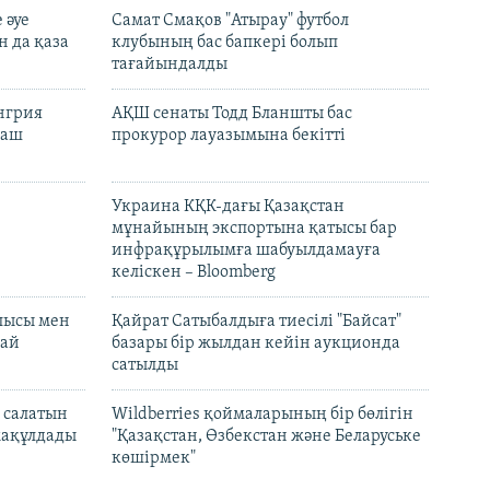
 әуе
Самат Смақов "Атырау" футбол
н да қаза
клубының бас бапкері болып
тағайындалды
енгрия
АҚШ сенаты Тодд Бланшты бас
раш
прокурор лауазымына бекітті
Украина КҚК-дағы Қазақстан
мұнайының экспортына қатысы бар
инфрақұрылымға шабуылдамауға
келіскен – Bloomberg
лысы мен
Қайрат Сатыбалдыға тиесілі "Байсат"
най
базары бір жылдан кейін аукционда
сатылды
 салатын
Wildberries қоймаларының бір бөлігін
мақұлдады
"Қазақстан, Өзбекстан және Беларуське
көшірмек"