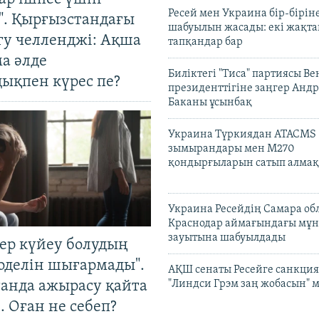
Ресей мен Украина бір-біріне
". Қырғызстандағы
шабуылын жасады: екі жақта
гу челленджі: Ақша
тапқандар бар
а әлде
Биліктегі "Тиса" партиясы В
ықпен күрес пе?
президенттігіне заңгер Анд
Баканы ұсынбақ
Украина Түркиядан ATACMS
зымырандары мен M270
қондырғыларын сатып алмақ
Украина Ресейдің Самара об
Краснодар аймағындағы мұ
зауытына шабуылдады
тер күйеу болудың
оделін шығармады".
АҚШ сенаты Ресейге санкция
танда ажырасу қайта
"Линдси Грэм заң жобасын" 
. Оған не себеп?