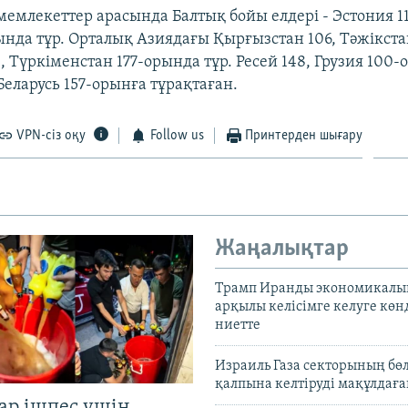
мемлекеттер арасында Балтық бойы елдері - Эстония 11
ында тұр. Орталық Азиядағы Қырғызстан 106, Тәжікстан
, Түркіменстан 177-орында тұр. Ресей 148, Грузия 100-
Беларусь 157-орынға тұрақтаған.
VPN-сіз оқу
Follow us
Принтерден шығару
Жаңалықтар
Трамп Иранды экономикалы
арқылы келісімге келуге көн
ниетте
Израиль Газа секторының бөл
қалпына келтіруді мақұлдағ
ар ішпес үшін