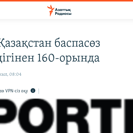
Қазақстан баспасөз
дігінен 160-орында
жыл, 08:04
VPN-сіз оқу