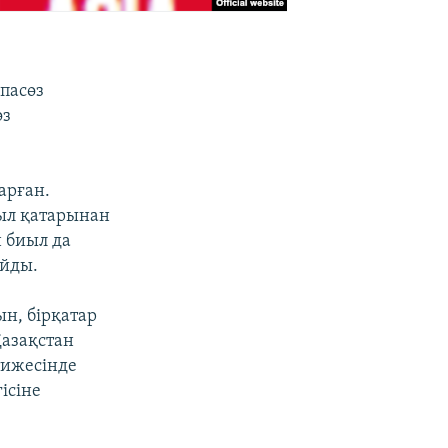
спасөз
өз
арған.
жыл қатарынан
 биыл да
айды.
н, бірқатар
Қазақстан
тижесінде
ісіне