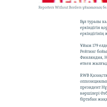
Reporters Without Borders ұйымының белг
Бұл туралы х
еркіндігін қ
еркіндігінің 
Ұйым 179 елде
Рейтинг бойы
Финляндия, Н
өткен жылғыд
RWB Қазақста
оппозициялық
президент Нұ
көршілері Өз
біртабан жа