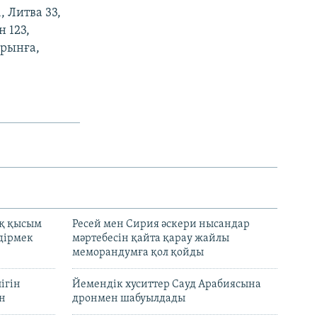
, Литва 33,
 123,
орынға,
қ қысым
Ресей мен Сирия әскери нысандар
дірмек
мәртебесін қайта қарау жайлы
меморандумға қол қойды
ігін
Йемендік хуситтер Сауд Арабиясына
ан
дронмен шабуылдады