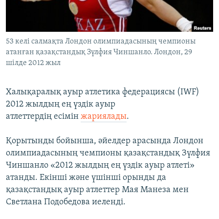
ЖАЗЫЛЫҢЫЗ
53 келі салмақта Лондон олимпиадасының чемпионы
атанған қазақстандық Зүлфия Чиншанло. Лондон, 29
Басқа тілдерде
шілде 2012 жыл
Халықаралық ауыр атлетика федерациясы (IWF)
2012 жылдың ең үздік ауыр
атлеттердің есімін
жариялады
.
Қорытынды бойынша, әйелдер арасында Лондон
олимпиадасының чемпионы қазақстандық Зүлфия
Чиншанло «2012 жылдың ең үздік ауыр атлеті»
атанды. Екінші және үшінші орынды да
қазақстандық ауыр атлеттер Мая Манеза мен
Светлана Подобедова иеленді.