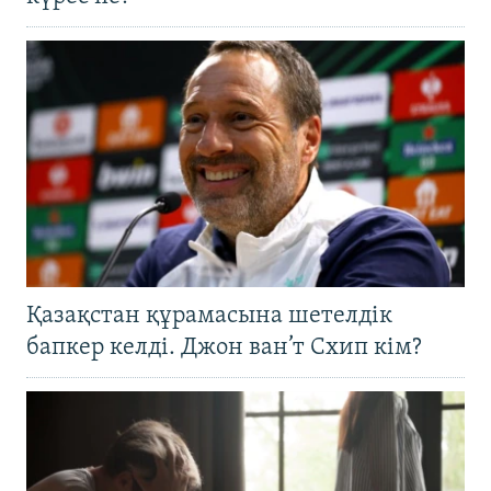
Қазақстан құрамасына шетелдік
бапкер келді. Джон ван’т Схип кім?