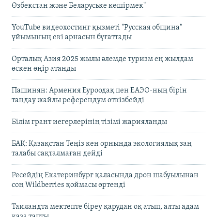
Өзбекстан және Беларуське көшірмек"
YouTube видеохостинг қызметі "Русская община"
ұйымының екі арнасын бұғаттады
Орталық Азия 2025 жылы әлемде туризм ең жылдам
өскен өңір атанды
Пашинян: Армения Еуроодақ пен ЕАЭО-ның бірін
таңдау жайлы референдум өткізбейді
Білім грант иегерлерінің тізімі жарияланды
БАҚ: Қазақстан Теңіз кен орнында экологиялық заң
талабы сақталмаған дейді
Ресейдің Екатеринбург қаласында дрон шабуылынан
соң Wildberries қоймасы өртенді
Таиландта мектепте біреу қарудан оқ атып, алты адам
қаза тапты