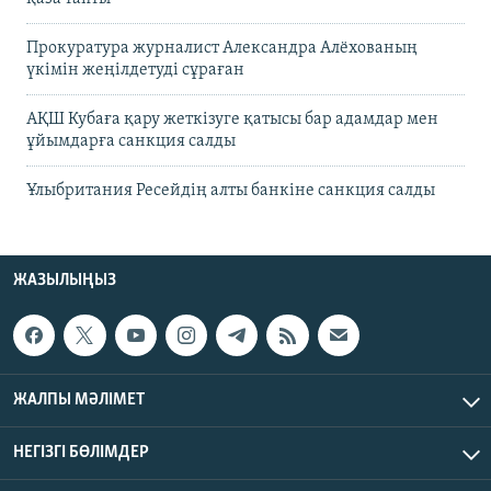
Прокуратура журналист Александра Алёхованың
үкімін жеңілдетуді сұраған
АҚШ Кубаға қару жеткізуге қатысы бар адамдар мен
ұйымдарға санкция салды
Ұлыбритания Ресейдің алты банкіне санкция салды
ЖАЗЫЛЫҢЫЗ
ЖАЛПЫ МӘЛІМЕТ
НЕГІЗГІ БӨЛІМДЕР