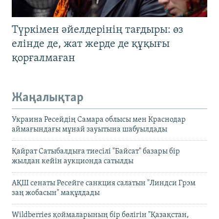
Түркімен әйелдерінің тағдыры: өз
елінде де, жат жерде де құқығы
қорғалмаған
Жаңалықтар
Украина Ресейдің Самара облысы мен Краснодар
аймағындағы мұнай зауытына шабуылдады
Қайрат Сатыбалдыға тиесілі "Байсат" базары бір
жылдан кейін аукционда сатылды
АҚШ сенаты Ресейге санкция салатын "Линдси Грэм
заң жобасын" мақұлдады
Wildberries қоймаларының бір бөлігін "Қазақстан,