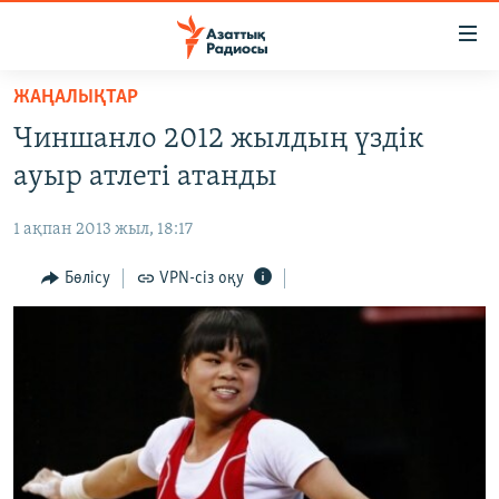
Accessibility
links
Skip
ЖАҢАЛЫҚТАР
to
ЖАҢАЛЫҚТАР
Чиншанло 2012 жылдың үздік
main
САЯСАТ
content
ауыр атлеті атанды
AZATTYQTV
Skip
to
1 ақпан 2013 жыл, 18:17
ҚАҢТАР ОҚИҒАСЫ
main
АДАМ ҚҰҚЫҚТАРЫ
Бөлісу
VPN-сіз оқу
Navigation
Skip
ӘЛЕУМЕТ
to
ӘЛЕМ
Search
АРНАЙЫ ЖОБАЛАР
Русский