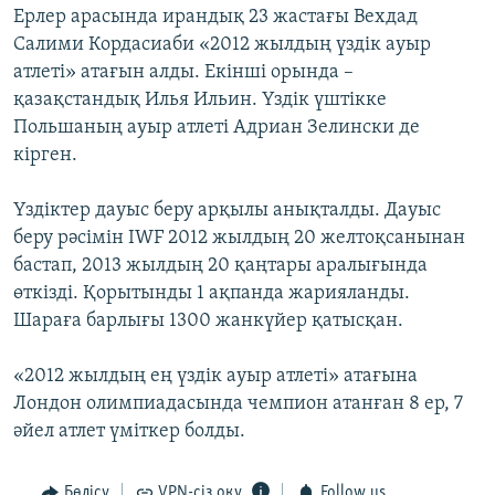
Ерлер арасында ирандық 23 жастағы Вехдад
Салими Кордасиаби «2012 жылдың үздік ауыр
атлеті» атағын алды. Екінші орында –
қазақстандық Илья Ильин. Үздік үштікке
Польшаның ауыр атлеті Адриан Зелински де
кірген.
Үздіктер дауыс беру арқылы анықталды. Дауыс
беру рәсімін IWF 2012 жылдың 20 желтоқсанынан
бастап, 2013 жылдың 20 қаңтары аралығында
өткізді. Қорытынды 1 ақпанда жарияланды.
Шараға барлығы 1300 жанкүйер қатысқан.
«2012 жылдың ең үздік ауыр атлеті» атағына
Лондон олимпиадасында чемпион атанған 8 ер, 7
әйел атлет үміткер болды.
Бөлісу
VPN-сіз оқу
Follow us