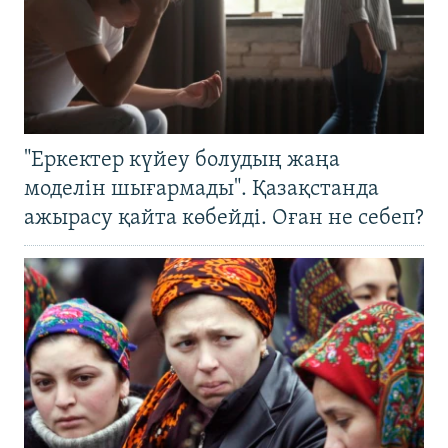
"Еркектер күйеу болудың жаңа
моделін шығармады". Қазақстанда
ажырасу қайта көбейді. Оған не себеп?