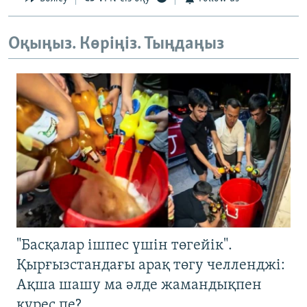
Оқыңыз. Көріңіз. Тыңдаңыз
"Басқалар ішпес үшін төгейік".
Қырғызстандағы арақ төгу челленджі:
Ақша шашу ма әлде жамандықпен
күрес пе?